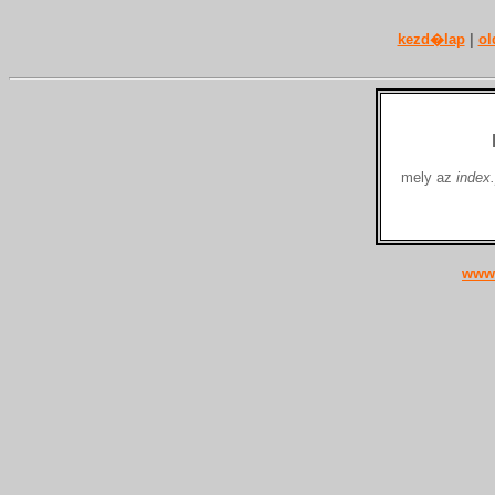
kezd�lap
|
ol
mely az
index
www.