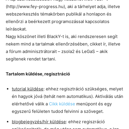
(http://www.fey-progress.hu), aki a tárhelyet adja, illetve
webszerkesztés témakörben publikál a honlapon és
ellenőrzi a beérkezett programozással kapcsolatos
leírásokat.
Nagy köszönet illeti BlackY-t is, aki rendszeresen segít
nekem mind a tartalmak ellenőrzésében, cikket ír, illetve
a fórum adminisztrátorait – zsola2 és LeGaS – akik
segítenek rendet tartani.
Tartalom küldése, regisztráció
tutorial küldése
: ehhez regisztráció szükséges, melyet
én hagyok jóvá (tehát nem automatikus). Aktiválás után
elérhetővé válik a
Cikk küldése
menüpont és egy
egyszerű felületen tudod felvinni a szöveget.
blogbejegyzés/hír küldése
: ehhez regiszráció