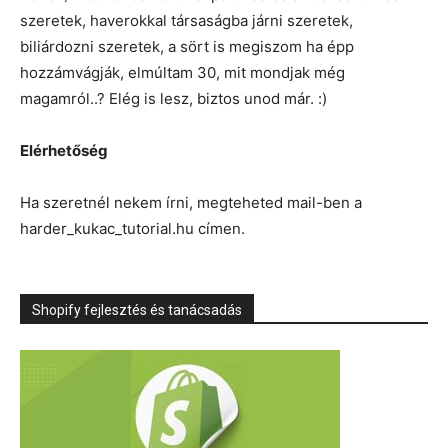
szeretek, haverokkal társaságba járni szeretek,
biliárdozni szeretek, a sört is megiszom ha épp
hozzámvágják, elmúltam 30, mit mondjak még
magamról..? Elég is lesz, biztos unod már. :)
Elérhetőség
Ha szeretnél nekem írni, megteheted mail-ben a
harder_kukac_tutorial.hu címen.
Shopify fejlesztés és tanácsadás