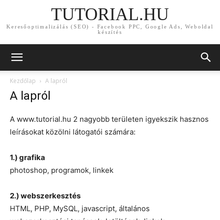
TUTORIAL.HU
Keresőoptimalizálás (SEO) - Facebook PPC, Google Ads, Weboldal
készítés
Kezdőlap
A lapról
A lapról
A www.tutorial.hu 2 nagyobb területen igyekszik hasznos
leírásokat közölni látogatói számára:
1.) grafika
photoshop, programok, linkek
2.) webszerkesztés
HTML, PHP, MySQL, javascript, általános