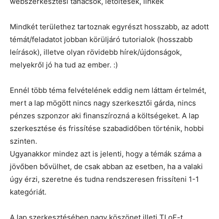
webszerkesztési tanácsok, letöltések, linkek
Mindkét területhez tartoznak egyrészt hosszabb, az adott
témát/feladatot jobban körüljáró tutorialok (hosszabb
leírások), illetve olyan rövidebb hírek/újdonságok,
melyekről jó ha tud az ember. :)
Ennél több téma felvételének eddig nem láttam értelmét,
mert a lap mögött nincs nagy szerkesztői gárda, nincs
pénzes szponzor aki finanszírozná a költségeket. A lap
szerkesztése és frissítése szabadidőben történik, hobbi
szinten.
Ugyanakkor mindez azt is jelenti, hogy a témák száma a
jövőben bővülhet, de csak abban az esetben, ha a valaki
úgy érzi, szeretne és tudna rendszeresen frissíteni 1-1
kategóriát.
A lap szerkesztésében nagy köszönet illeti TLoF-t