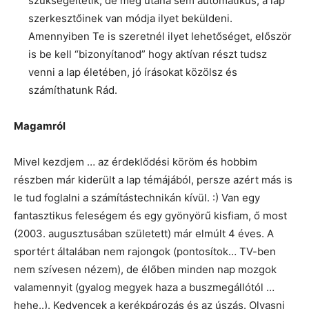
szükségeltetik, de még utána sem automatikus, a lap
szerkesztőinek van módja ilyet beküldeni.
Amennyiben Te is szeretnél ilyet lehetőséget, először
is be kell “bizonyítanod” hogy aktívan részt tudsz
venni a lap életében, jó írásokat közölsz és
számíthatunk Rád.
Magamról
Mivel kezdjem … az érdeklődési köröm és hobbim
részben már kiderült a lap témájából, persze azért más is
le tud foglalni a számítástechnikán kívül. :) Van egy
fantasztikus feleségem és egy gyönyörű kisfiam, ő most
(2003. augusztusában született) már elmúlt 4 éves. A
sportért általában nem rajongok (pontosítok… TV-ben
nem szívesen nézem), de élőben minden nap mozgok
valamennyit (gyalog megyek haza a buszmegállótól …
hehe..). Kedvencek a kerékpározás és az úszás. Olvasni