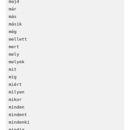
majd

már

más

másik

még

mellett

mert

mely

melyek

mit

míg

miért

milyen

mikor

minden

mindent

mindenki

mindig
