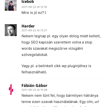
Icebob
2011-09-22 At 12:19
Mire is jó ez?:)
Harder
2011-09-22 At 12:27
Nekem tegnap pl. egy olyan dolog miatt kellett,
hogy SEO kapcsán szerettem volna a stop
words szavakat megszűrve vizsgálni
szövegstatokat.
Vagy pl. a belinkelt cikk wp pluginjéhez is
felhasználható.
Fábián Gábor
2011-09-22 At 15:08
Nekem nem tűnt fel, hogy bármilyen hátránya
lenne ezen szavak használatának. Egy cím, url