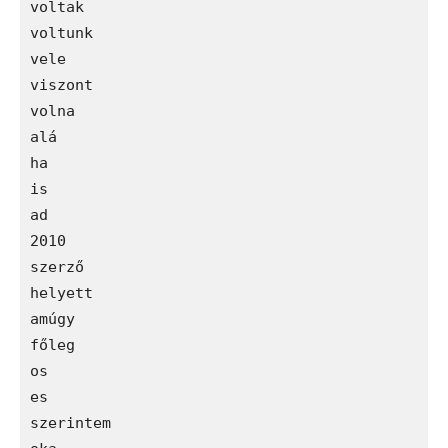
voltak

voltunk

vele

viszont

volna

alá

ha

is

ad

2010

szerző

helyett

amúgy

főleg

os

es

szerintem
