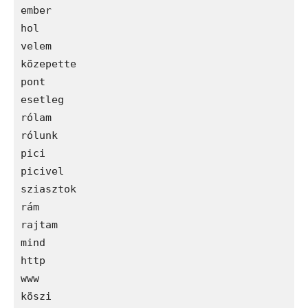
ember

hol

velem

közepette

pont

esetleg

rólam

rólunk

pici

picivel

sziasztok

rám

rajtam

mind

http

www

köszi
