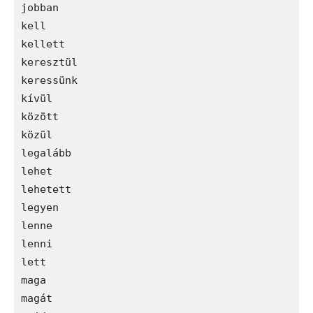
jobban

kell

kellett

keresztül

keressünk

kívül

között

közül

legalább

lehet

lehetett

legyen

lenne

lenni

lett

maga

magát
