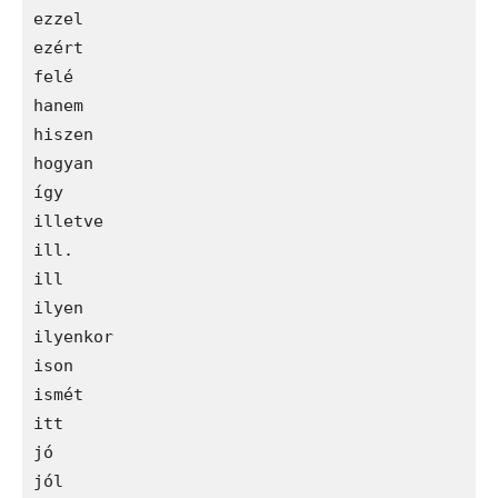
ezzel

ezért

felé

hanem

hiszen

hogyan

így

illetve

ill.

ill

ilyen

ilyenkor

ison

ismét

itt

jó

jól
