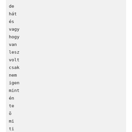
de

hát

és

vagy

hogy

van

lesz

volt

csak

nem

igen

mint

én

te

õ

mi

ti
