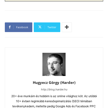
Facebook
Twitter
Hugyecz Görgy (Harder)
http://blog.harder.hu
20+ éve munkám és hobbim is az online világhoz köt. Az utóbbi
10+ évben leginkább keresőopimalizálás (SEO) témában
tevékenykedem, mellette pedig Google Ads és Facebook PPC