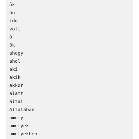
õk

ön

ide 	

volt 	

ő

ők

ahogy

ahol

aki

akik

akkor

alatt

által

Általában

amely

amelyek

amelyekben
