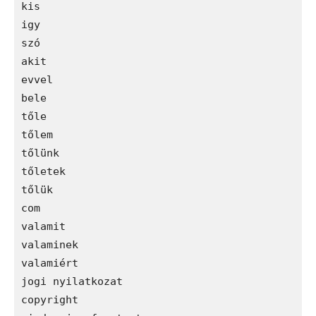
kis

igy

szó

akit

evvel

bele

tőle

tőlem

tőlünk

tőletek

tőlük

com

valamit

valaminek

valamiért

jogi nyilatkozat

copyright
