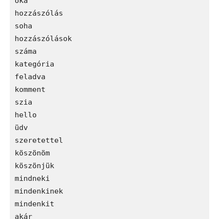
oka

hozzászólás

soha

hozzászólások

száma

kategória

feladva

komment

szia

hello

üdv

szeretettel

köszönöm

köszönjük

mindneki

mindenkinek

mindenkit

akár
