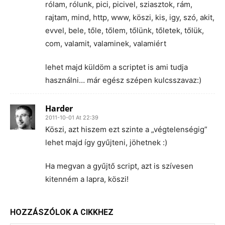
rólam, rólunk, pici, picivel, sziasztok, rám,
rajtam, mind, http, www, köszi, kis, igy, szó, akit,
evvel, bele, tőle, tőlem, tőlünk, tőletek, tőlük,
com, valamit, valaminek, valamiért
lehet majd küldöm a scriptet is ami tudja
használni… már egész szépen kulcsszavaz:)
Harder
2011-10-01 At 22:39
Köszi, azt hiszem ezt szinte a „végtelenségig”
lehet majd így gyűjteni, jöhetnek :)
Ha megvan a gyűjtő script, azt is szívesen
kitenném a lapra, köszi!
HOZZÁSZÓLOK A CIKKHEZ