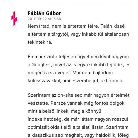
Fábián Gábor
2011-09-22 At 15:58
Nem írtad, nem is értettem félre. Talán kissé
eltértem a tárgytól, vagy inkább túl általánosan
tekintek rá.
Én már szinte teljesen figyelmen kívül hagyom
a Google-t, mivel az is egyre inkább fejlődik, és
megérti a szöveget. Már nem bajlódom
kulcsszavakkal, ami eszembe jut, azt írom le.
Szerintem az on-site seo már nagyon értelmét
vesztette. Persze vannak még fontos dolgok,
mint a belső linkek, meg a könnyű
indexelhetőség, de már láttam nagyon rosszul
optimizált oldalt elől a találati listán. Szerintem
a klasszikus seo meghalt, vagy haldoklik, főleg