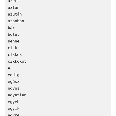
azért

aztán

azután

azonban

bár

belül

benne

cikk

cikkek

cikkeket

e

eddig

egész

egyes

egyetlen

egyéb

egyik

egyre
