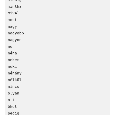
mintha

mivel

most

nagy

nagyobb

nagyon

ne

néha

nekem

neki

néhány

nélkül

nincs

olyan

ott

őket

pedig
