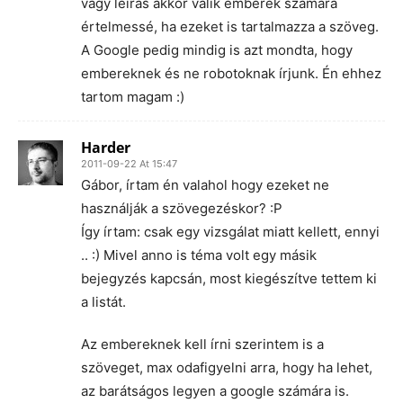
vagy leírás akkor válik emberek számára
értelmessé, ha ezeket is tartalmazza a szöveg.
A Google pedig mindig is azt mondta, hogy
embereknek és ne robotoknak írjunk. Én ehhez
tartom magam :)
Harder
2011-09-22 At 15:47
Gábor, írtam én valahol hogy ezeket ne
használják a szövegezéskor? :P
Így írtam: csak egy vizsgálat miatt kellett, ennyi
.. :) Mivel anno is téma volt egy másik
bejegyzés kapcsán, most kiegészítve tettem ki
a listát.
Az embereknek kell írni szerintem is a
szöveget, max odafigyelni arra, hogy ha lehet,
az barátságos legyen a google számára is.