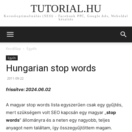
TUTORIAL.HU
Keresőoptimalizálás (SEO) - Facebook PPC, Google Ads, Weboldal
készítés
Kezdőlap
Egyéb
Egyéb
Hungarian stop words
2011-09-22
frissítve: 2024.06.02
A magyar stop words lista egyszerűen csak egy gyűjtés,
mert szükségem volt SEO kapcsán egy magyar „
stop
words
” állományra és a neten egy nagyobb, teljes
anyagot nem találtam, így összegyűjtöttem magam.