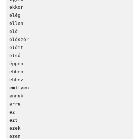
ekkor

elég

ellen

elő

először

előtt

első

éppen

ebben

ehhez

emilyen

ennek

erre

ez

ezt

ezek

ezen
