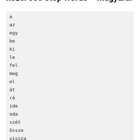
a

az

egy

be

ki

le

fel

meg

el

át

rá

ide

oda

szét

össze

vissza
