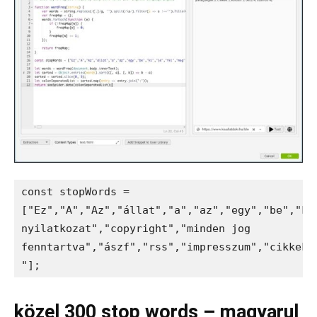
const stopWords = 
["Ez","A","Az","állat","a","az","egy","be","ki
nyilatkozat","copyright","minden jog 
fenntartva","ászf","rss","impresszum","cikkek"
"];
közel 300 stop words – magyarul