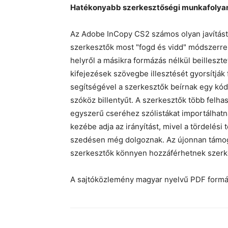
Hatékonyabb szerkesztőségi munkafolyam
Az Adobe InCopy CS2 számos olyan javítást k
szerkesztők most "fogd és vidd" módszerrel
helyről a másikra formázás nélkül beilleszt
kifejezések szövegbe illesztését gyorsítjá
segítségével a szerkesztők beírnak egy kód
szóköz billentyűt. A szerkesztők több felha
egyszerű cseréhez szólistákat importálhatn
kezébe adja az irányítást, mivel a tördelési
szedésen még dolgoznak. Az újonnan támogat
szerkesztők könnyen hozzáférhetnek szerkes
A sajtóközlemény magyar nyelvű PDF for