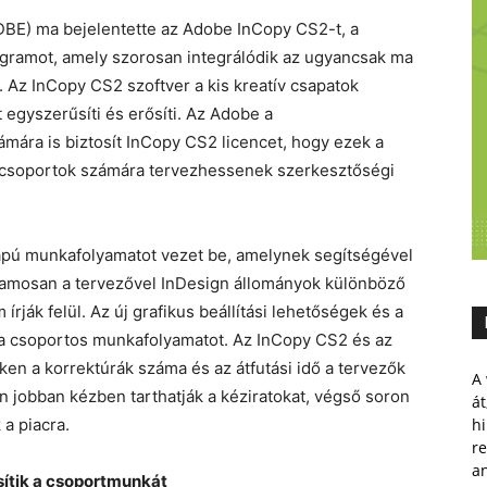
BE) ma bejelentette az Adobe InCopy CS2-t, a
ogramot, amely szorosan integrálódik az ugyancsak ma
 Az InCopy CS2 szoftver a kis kreatív csapatok
egyszerűsíti és erősíti. Az Adobe a
ámára is biztosít InCopy CS2 licencet, hogy ezek a
kacsoportok számára tervezhessenek szerkesztőségi
lapú munkafolyamatot vezet be, amelynek segítségével
zamosan a tervezővel InDesign állományok különböző
rják felül. Az új grafikus beállítási lehetőségek és a
k a csoportos munkafolyamatot. Az InCopy CS2 és az
en a korrektúrák száma és az átfutási idő a tervezők
A 
n jobban kézben tarthatják a kéziratokat, végső soron
át
a piacra.
hi
r
a
ítik a csoportmunkát