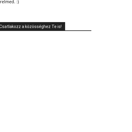
relmed. :)
Csatlakozz a közösséghez Te is!