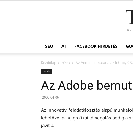
Ker
SEO
AI
FACEBOOK HIRDETÉS
GO
Kezdőlap
hírek
Az Adobe bemutatta az InCopy CS2
hírek
Az Adobe bemuta
2005-04-06
Az innovatív, feladatkiosztás alapú munka
lehetővé, az új grafikai támogatás pedig a 
javítja.