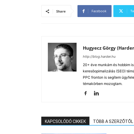
Facebook
Tw
Share
Hugyecz Görgy (Harder
http://blog.harder.hu
20+ éve munkám és hobbim is a
keresőopimalizálás (SEO) tém
PPC fronton is segítem ügyfele
témakörben mozogtam.
KAPCSOLÓDÓ CIKKEK
TÖBB A SZERZŐTŐL