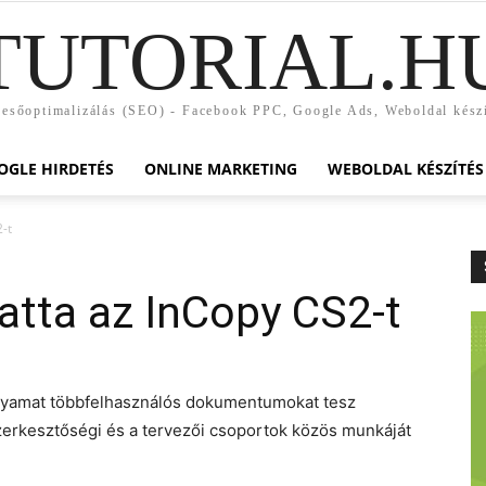
TUTORIAL.H
esőoptimalizálás (SEO) - Facebook PPC, Google Ads, Weboldal kész
OGLE HIRDETÉS
ONLINE MARKETING
WEBOLDAL KÉSZÍTÉS
-t
tta az InCopy CS2-t
folyamat többfelhasználós dokumentumokat tesz
szerkesztőségi és a tervezői csoportok közös munkáját