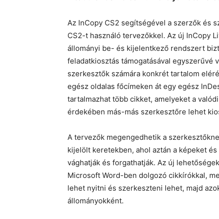
Az InCopy CS2 segítségével a szerzők és 
CS2-t használó tervezőkkel. Az új InCopy L
állományi be- és kijelentkező rendszert bi
feladatkiosztás támogatásával egyszerűvé vá
szerkesztők számára konkrét tartalom elérésé
egész oldalas főcímeken át egy egész In
tartalmazhat több cikket, amelyeket a val
érdekében más-más szerkesztőre lehet kios
A tervezők megengedhetik a szerkesztőknek,
kijelölt keretekben, ahol aztán a képeket és 
vághatják és forgathatják. Az új lehetőség
Microsoft Word-ben dolgozó cikkírókkal,
lehet nyitni és szerkeszteni lehet, majd azo
állományokként.