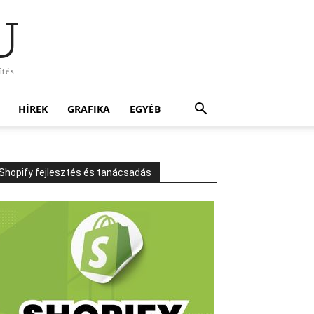
U
ítés
HÍREK
GRAFIKA
EGYÉB
Shopify fejlesztés és tanácsadás