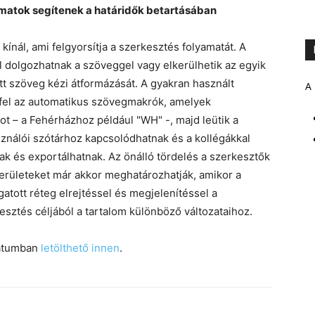
atok segítenek a határidők betartásában
ínál, ami felgyorsítja a szerkesztés folyamatát. A
 dolgozhatnak a szöveggel vagy elkerülhetik az egyik
ett szöveg kézi átformázását. A gyakran használt
A 
k fel az automatikus szövegmakrók, amelyek
ot – a Fehérházhoz például "WH" -, majd leütik a
sználói szótárhoz kapcsolódhatnak és a kollégákkal
ak és exportálhatnak. Az önálló tördelés a szerkesztők
 területeket már akkor meghatározhatják, amikor a
ott réteg elrejtéssel és megjelenítéssel a
ztés céljából a tartalom különböző változataihoz.
mátumban
letölthető innen
.