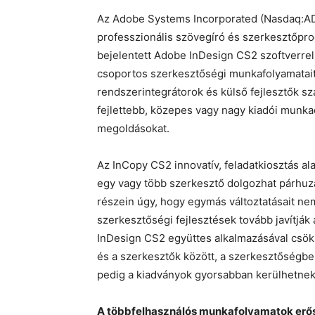
Az Adobe Systems Incorporated (Nasdaq:AD
professzionális szövegíró és szerkesztőpr
bejelentett Adobe InDesign CS2 szoftverrel.
csoportos szerkesztőségi munkafolyamatait 
rendszerintegrátorok és külső fejlesztők sz
fejlettebb, közepes vagy nagy kiadói mun
megoldásokat.
Az InCopy CS2 innovatív, feladatkiosztás a
egy vagy több szerkesztő dolgozhat párhu
részein úgy, hogy egymás változtatásait nem í
szerkesztőségi fejlesztések tovább javítjá
InDesign CS2 együttes alkalmazásával csökk
és a szerkesztők között, a szerkesztőségbe
pedig a kiadványok gyorsabban kerülhetnek 
A többfelhasználós munkafolyamatok erős