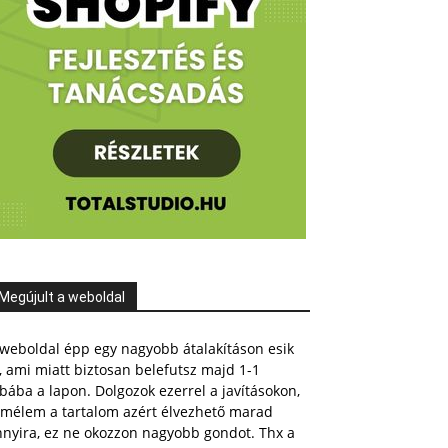
Megújult a weboldal
weboldal épp egy nagyobb átalakításon esik
, ami miatt biztosan belefutsz majd 1-1
bába a lapon. Dolgozok ezerrel a javításokon,
emélem a tartalom azért élvezhető marad
nnyira, ez ne okozzon nagyobb gondot. Thx a