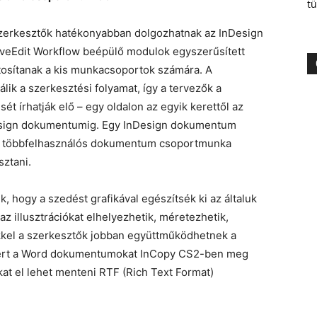
tü
szerkesztők hatékonyabban dolgozhatnak az InDesign
iveEdit Workflow beépülő modulok egyszerűsített
ztosítanak a kis munkacsoportok számára. A
lik a szerkesztési folyamat, így a tervezők a
t írhatják elő – egy oldalon az egyik kerettől az
Design dokumentumig. Egy InDesign dokumentum
ódi többfelhasználós dokumentum csoportmunka
ztani.
 hogy a szedést grafikával egészítsék ki az általuk
az illusztrációkat elhelyezhetik, méretezhetik,
ekkel a szerkesztők jobban együttműködhetnek a
 mert a Word dokumentumokat InCopy CS2-ben meg
kat el lehet menteni RTF (Rich Text Format)