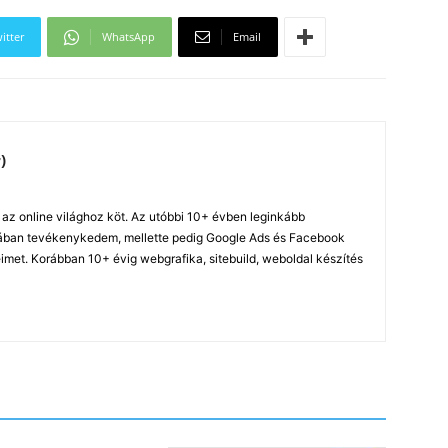
itter
WhatsApp
Email
)
z online világhoz köt. Az utóbbi 10+ évben leginkább
ában tevékenykedem, mellette pedig Google Ads és Facebook
imet. Korábban 10+ évig webgrafika, sitebuild, weboldal készítés