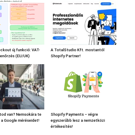
ckout új funkció: VAT-
A TotalStudio Kft. mostantól
lenőrzés (EU/UK)
Shopify Partner!
ltod van? Nemsokára te
Shopify Payments – végre
 a Google méréseidet!
egyszerűbb lesz a nemzetközi
értékesítés!