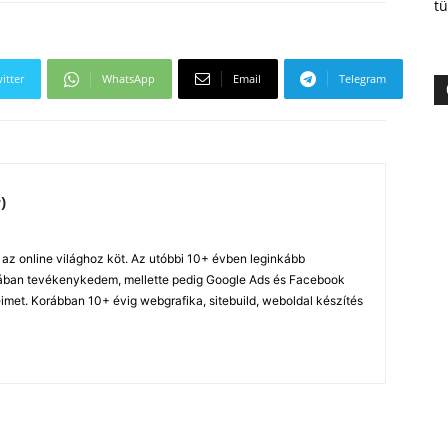
tü
itter
WhatsApp
Email
Telegram
)
z online világhoz köt. Az utóbbi 10+ évben leginkább
ában tevékenykedem, mellette pedig Google Ads és Facebook
imet. Korábban 10+ évig webgrafika, sitebuild, weboldal készítés