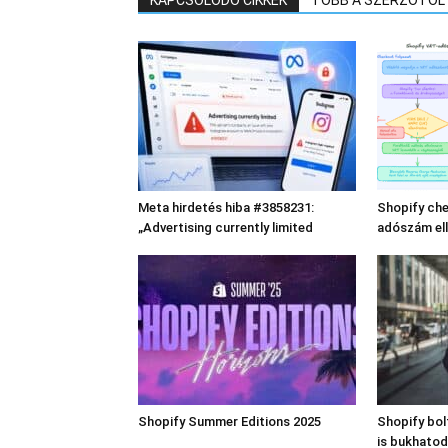
KAPCSOLÓDÓ CIKKEK
TÖBB A SZERZŐTŐL
Meta hirdetés hiba #3858231:
Shopify che
„Advertising currently limited
adószám el
Shopify Summer Editions 2025
Shopify bo
is bukhatod