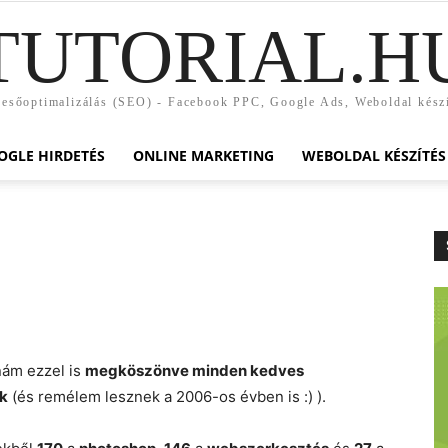
TUTORIAL.H
esőoptimalizálás (SEO) - Facebook PPC, Google Ads, Weboldal kész
OGLE HIRDETÉS
ONLINE MARKETING
WEBOLDAL KÉSZÍTÉS
nám ezzel is
megköszönve minden kedves
ak
(és remélem lesznek a 2006-os évben is :) ).