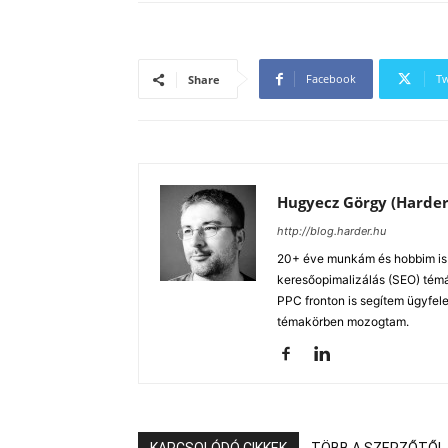
Facebook
Tw
Share
Hugyecz Görgy (Harder
http://blog.harder.hu
20+ éve munkám és hobbim is a
keresőopimalizálás (SEO) tém
PPC fronton is segítem ügyfele
témakörben mozogtam.