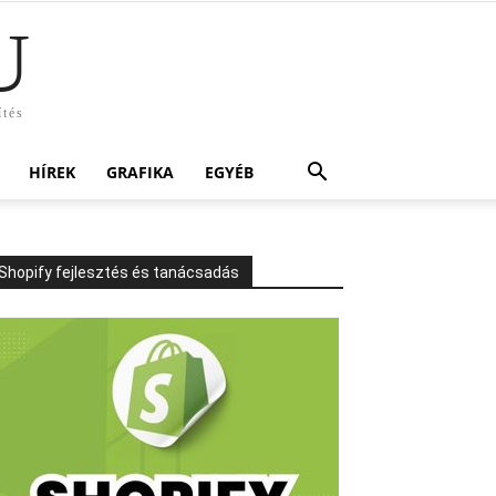
U
ítés
HÍREK
GRAFIKA
EGYÉB
Shopify fejlesztés és tanácsadás