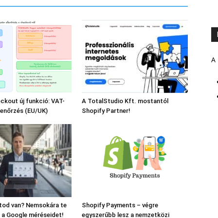
A 
ckout új funkció: VAT-
A TotalStudio Kft. mostantól
lenőrzés (EU/UK)
Shopify Partner!
ltod van? Nemsokára te
Shopify Payments – végre
 a Google méréseidet!
egyszerűbb lesz a nemzetközi