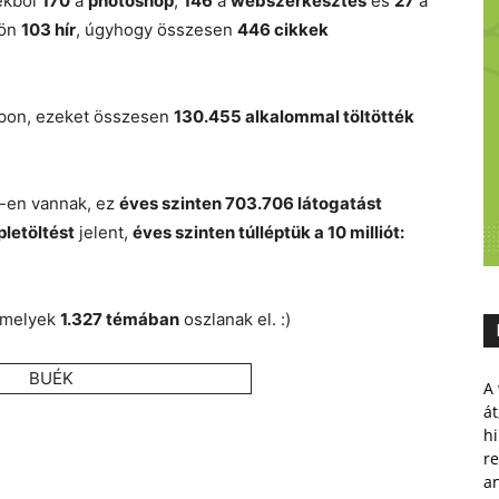
ekből
170
a
photoshop
,
146
a
webszerkesztés
és
27
a
jön
103 hír
, úgyhogy összesen
446 cikkek
lapon, ezeket összesen
130.455 alkalommal töltötték
-en vannak, ez
éves szinten 703.706 látogatást
letöltést
jelent,
éves szinten túlléptük a 10 milliót:
melyek
1.327 témában
oszlanak el. :)
A 
át
hi
r
a