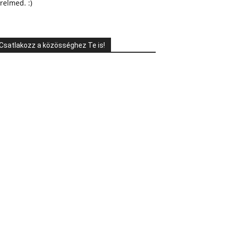
relmed. :)
Csatlakozz a közösséghez Te is!