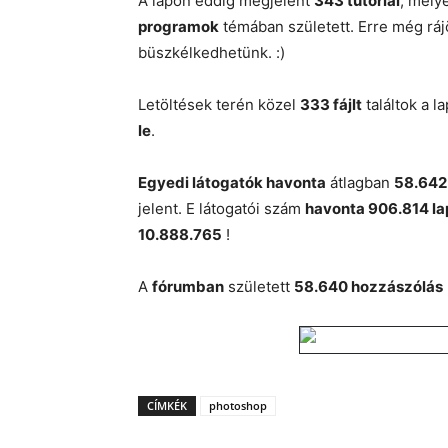
A lapon eddig megjelent
343 tutorial
, mely
programok
témában született. Erre még rá
büszkélkedhetünk. :)
Letöltések terén közel
333 fájlt
találtok a 
le
.
Egyedi látogatók havonta
átlagban
58.642
jelent. E látogatói szám
havonta 906.814 lap
10.888.765
!
A
fórumban
született
58.640 hozzászólás
CÍMKÉK
photoshop