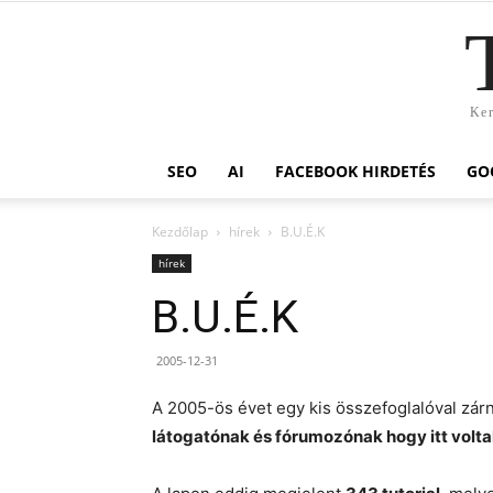
Ker
SEO
AI
FACEBOOK HIRDETÉS
GO
Kezdőlap
hírek
B.U.É.K
hírek
B.U.É.K
2005-12-31
A 2005-ös évet egy kis összefoglalóval zár
látogatónak és fórumozónak hogy itt volt