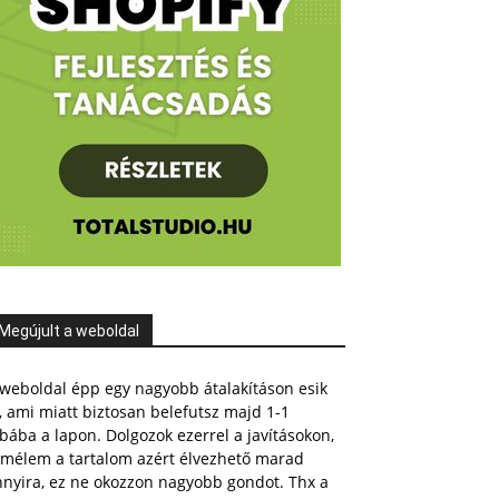
Megújult a weboldal
weboldal épp egy nagyobb átalakításon esik
, ami miatt biztosan belefutsz majd 1-1
bába a lapon. Dolgozok ezerrel a javításokon,
emélem a tartalom azért élvezhető marad
nnyira, ez ne okozzon nagyobb gondot. Thx a