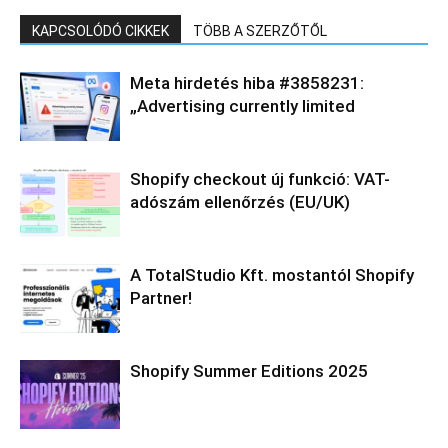
KAPCSOLÓDÓ CIKKEK
TÖBB A SZERZŐTŐL
Meta hirdetés hiba #3858231:
„Advertising currently limited
Shopify checkout új funkció: VAT-
adószám ellenőrzés (EU/UK)
A TotalStudio Kft. mostantól Shopify
Partner!
Shopify Summer Editions 2025