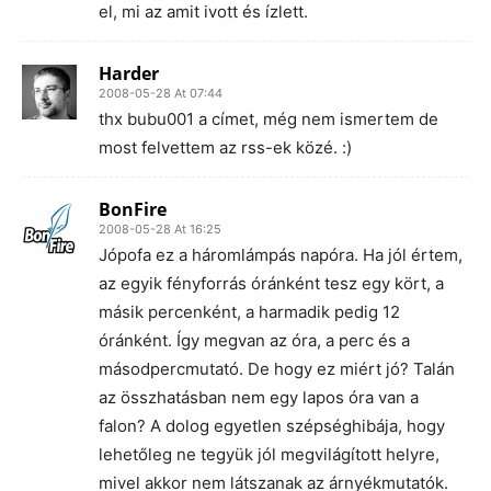
el, mi az amit ivott és ízlett.
Harder
2008-05-28 At 07:44
thx bubu001 a címet, még nem ismertem de
most felvettem az rss-ek közé. :)
BonFire
2008-05-28 At 16:25
Jópofa ez a háromlámpás napóra. Ha jól értem,
az egyik fényforrás óránként tesz egy kört, a
másik percenként, a harmadik pedig 12
óránként. Így megvan az óra, a perc és a
másodpercmutató. De hogy ez miért jó? Talán
az összhatásban nem egy lapos óra van a
falon? A dolog egyetlen szépséghibája, hogy
lehetőleg ne tegyük jól megvilágított helyre,
mivel akkor nem látszanak az árnyékmutatók.