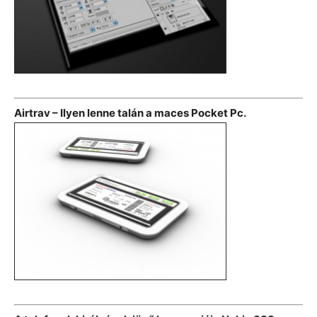
Airtrav – Ilyen lenne talán a maces Pocket Pc.