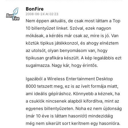
BonFire
2008-06-24 At 02:23
Nem éppen aktuális, de csak most láttam a Top
10 billentyűzet linket. Szóval, ezek nagyon
mókásak, a kérdés már csak az, mire is jó. Van
köztük tipikus játékkonzol, és ahogy elnéztem
az utolsót, olyan benyomásom van, hogy
tipikusan grafikára készült. A kép legalábbis ezt
sugalmazza. Nagy kár, hogy érintős.
Igazából a Wireless Entertainment Desktop
8000 tetszett meg, ez is az ívelt formája miatt,
ami ideális gépíráshoz. Könnyebb a kéznek, ha
a csuklók nincsenek alapból kifordítva, mint az
egyenes billentyűzeten. Noha ez nem újdonság
(már 10 éve is láttam hasonlót) mindezidáig
még nem sikerült sort kerítnem egy hasonlóra.