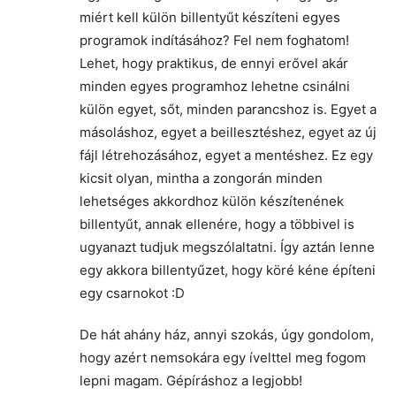
miért kell külön billentyűt készíteni egyes
programok indításához? Fel nem foghatom!
Lehet, hogy praktikus, de ennyi erővel akár
minden egyes programhoz lehetne csinálni
külön egyet, sőt, minden parancshoz is. Egyet a
másoláshoz, egyet a beillesztéshez, egyet az új
fájl létrehozásához, egyet a mentéshez. Ez egy
kicsit olyan, mintha a zongorán minden
lehetséges akkordhoz külön készítenének
billentyűt, annak ellenére, hogy a többivel is
ugyanazt tudjuk megszólaltatni. Így aztán lenne
egy akkora billentyűzet, hogy köré kéne építeni
egy csarnokot :D
De hát ahány ház, annyi szokás, úgy gondolom,
hogy azért nemsokára egy ívelttel meg fogom
lepni magam. Gépíráshoz a legjobb!