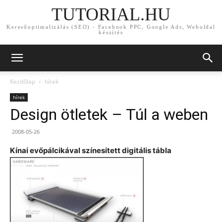
TUTORIAL.HU
Keresőoptimalizálás (SEO) - Facebook PPC, Google Ads, Weboldal
készítés
Kezdőlap
hírek
hírek
Design ötletek – Túl a weben
2008-05-26
Kínai evőpálcikával színesitett digitális tábla