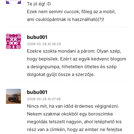
Te jó ég! :D
Ezek nem semmi cuccok, főleg az a mobil,
ami csuklópántnak is használható(?)!
bubu001
2008-05-28 At 06:29
Ezekre szokta mondani a párom: Olyan szép,
hogy bepisilek. Ezért az egyik kedvenc blogom
a designpumpa, hihetetlen ötletes és szép
dolgokat gyűjt össze a szerzője.
bubu001
2008-05-28 At 07:48
Nincs mit, ha van időd érdemes végignézni.
Nekem szakmai okokból egy boroscímke
megoldás tetszett nagyon, ahol letéphető kis
rész van a címkén, hogy az ember ne felejtse