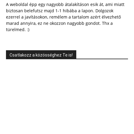
A weboldal épp egy nagyobb átalakításon esik át, ami miatt
biztosan belefutsz majd 1-1 hibába a lapon. Dolgozok
ezerrel a javításokon, remélem a tartalom azért élvezhető
marad annyira, ez ne okozzon nagyobb gondot. Thx a
türelmed. :)
Csatlakozz a közösséghez Te is!