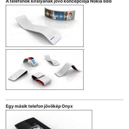
A telefonok királyának jövő koncepciója Nokia 888
Egy másik telefon jövőkép Onyx