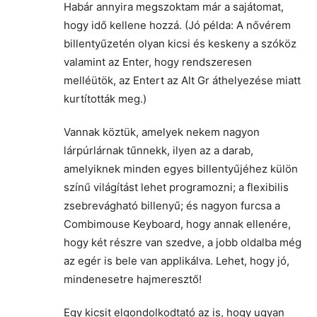
Habár annyira megszoktam már a sajátomat,
hogy idő kellene hozzá. (Jó példa: A nővérem
billentyűzetén olyan kicsi és keskeny a szóköz
valamint az Enter, hogy rendszeresen
melléütök, az Entert az Alt Gr áthelyezése miatt
kurtították meg.)
Vannak köztük, amelyek nekem nagyon
lárpúrlárnak tűnnekk, ilyen az a darab,
amelyiknek minden egyes billentyűjéhez külön
színű világítást lehet programozni; a flexibilis
zsebrevágható billenyű; és nagyon furcsa a
Combimouse Keyboard, hogy annak ellenére,
hogy két részre van szedve, a jobb oldalba még
az egér is bele van applikálva. Lehet, hogy jó,
mindenesetre hajmeresztő!
Egy kicsit elgondolkodtató az is, hogy ugyan