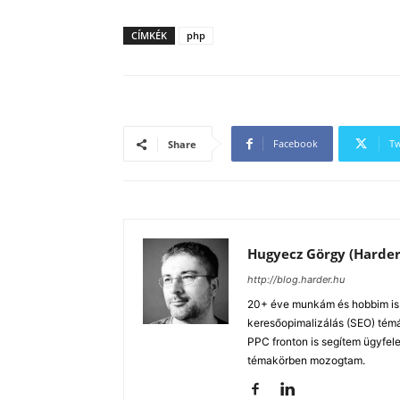
CÍMKÉK
php
Facebook
Tw
Share
Hugyecz Görgy (Harder
http://blog.harder.hu
20+ éve munkám és hobbim is a
keresőopimalizálás (SEO) tém
PPC fronton is segítem ügyfele
témakörben mozogtam.