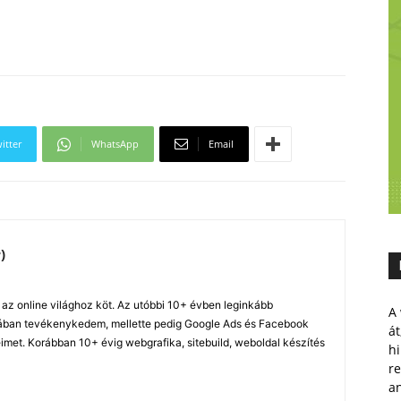
itter
WhatsApp
Email
)
z online világhoz köt. Az utóbbi 10+ évben leginkább
A 
ában tevékenykedem, mellette pedig Google Ads és Facebook
át
imet. Korábban 10+ évig webgrafika, sitebuild, weboldal készítés
hi
r
a