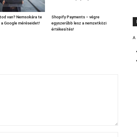
ltod van? Nemsokára te
Shopify Payments – végre
 a Google méréseidet!
egyszerűbb lesz a nemzetközi
értékesítés!
A 