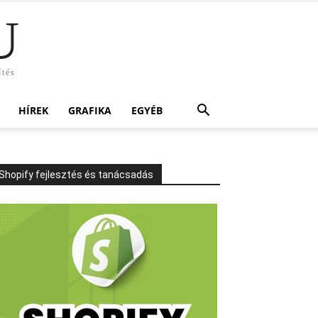
U
ítés
HÍREK
GRAFIKA
EGYÉB
Shopify fejlesztés és tanácsadás