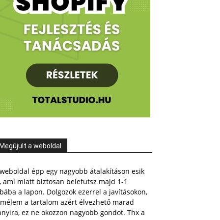
Megújult a weboldal
weboldal épp egy nagyobb átalakításon esik
, ami miatt biztosan belefutsz majd 1-1
bába a lapon. Dolgozok ezerrel a javításokon,
emélem a tartalom azért élvezhető marad
nnyira, ez ne okozzon nagyobb gondot. Thx a