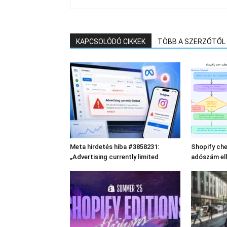
KAPCSOLÓDÓ CIKKEK
TÖBB A SZERZŐTŐL
Meta hirdetés hiba #3858231:
Shopify che
„Advertising currently limited
adószám el