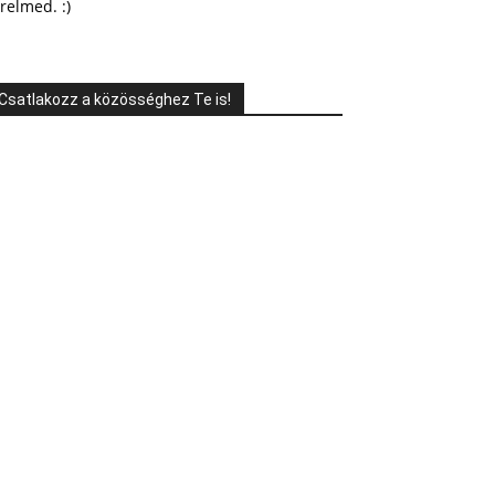
relmed. :)
Csatlakozz a közösséghez Te is!