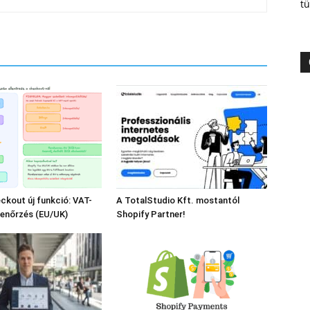
tü
ckout új funkció: VAT-
A TotalStudio Kft. mostantól
lenőrzés (EU/UK)
Shopify Partner!