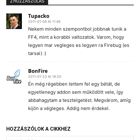
2 HOZZÁSZÓLÁS
Tupacko
2011-01-09 At 11:46
Nekem minden szempontbol jobbnak tunik a
FF4, mint a korabbi valtozatok. Varom, hogy
legyen mar vegleges es legyen ra Firebug (es
tarsai) :)
BonFire
2011-01-23 At 19:20
Én még régebben tettem fel egy bétát, de
egyetlenegy addon sem működött vele, így
abbahagytam a tesztelgetést. Megvárom, amíg
kijön a végleges. Addig nem érdekel.
HOZZÁSZÓLOK A CIKKHEZ