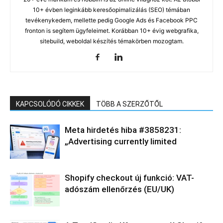
10+ évben leginkább keresőopimalizálás (SEO) témában
tevékenykedem, mellette pedig Google Ads és Facebook PPC
fronton is segítem ügyfeleimet. Korábban 10+ évig webgrafika,
sitebuild, weboldal készítés témakörben mozogtam.
KAPCSOLÓDÓ CIKKEK
TÖBB A SZERZŐTŐL
Meta hirdetés hiba #3858231:
„Advertising currently limited
Shopify checkout új funkció: VAT-
adószám ellenőrzés (EU/UK)