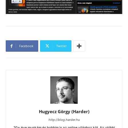
Facebook
Twitter
Hugyecz Görgy (Harder)
http://blog.harder.hu
20+ éve munkám és hobbim is az online világhoz köt. Az utóbbi