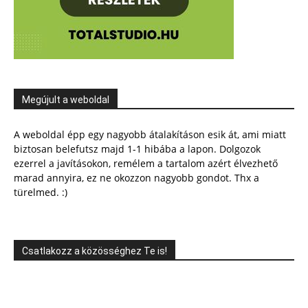
Megújult a weboldal
A weboldal épp egy nagyobb átalakításon esik át, ami miatt
biztosan belefutsz majd 1-1 hibába a lapon. Dolgozok
ezerrel a javításokon, remélem a tartalom azért élvezhető
marad annyira, ez ne okozzon nagyobb gondot. Thx a
türelmed. :)
Csatlakozz a közösséghez Te is!