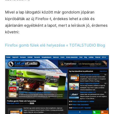
Mivel a lap látogatói között már gondolom jópáran
kipróbálták az új Firefox-t, érdekes lehet a cikk és
ajánlanám egyébként a lapot, mert a leírások jó, érdemes
követni:
Firefox gomb fülek elé helyezése « TOTALSTUDIO Blog