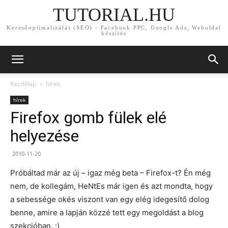
TUTORIAL.HU
Keresőoptimalizálás (SEO) - Facebook PPC, Google Ads, Weboldal
készítés
Kezdőlap
hírek
hírek
Firefox gomb fülek elé
helyezése
2010-11-20
Próbáltad már az új – igaz még beta – Firefox-t? Én még
nem, de kollegám, HeNtEs már igen és azt mondta, hogy
a sebessége okés viszont van egy elég idegesítő dolog
benne, amire a lapján közzé tett egy megoldást a blog
szekcióban. :)