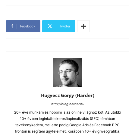
Facebook
Twitter
Hugyecz Görgy (Harder)
http://blog.harder.hu
20+ éve munkám és hobbim is az online világhoz köt. Az utóbbi
10+ évben leginkább keresőopimalizálás (SEO) témában
tevékenykedem, mellette pedig Google Ads és Facebook PPC
fronton is segítem ügyfeleimet. Korábban 10+ évig webgrafika,