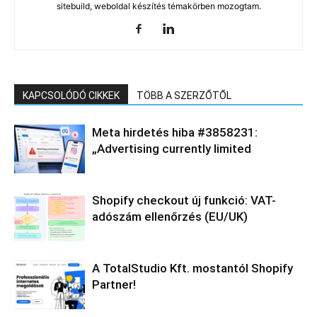
sitebuild, weboldal készítés témakörben mozogtam.
KAPCSOLÓDÓ CIKKEK
TÖBB A SZERZŐTŐL
Meta hirdetés hiba #3858231:
„Advertising currently limited
Shopify checkout új funkció: VAT-
adószám ellenőrzés (EU/UK)
A TotalStudio Kft. mostantól Shopify
Partner!