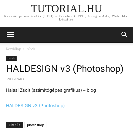
TUTORIAL.HU
Keresőoptimalizálás (SEO) - Facebook PPC, Google Ads, Weboldal
készítés
Kezdőlap
hírek
hírek
HALDESIGN v3 (Photoshop)
2006-09-03
Halasi Zsolt (számítógépes grafikus) – blog
HALDESIGN v3 (Photoshop)
CÍMKÉK
photoshop