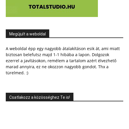
Megújult a weboldal
A weboldal épp egy nagyobb átalakításon esik át, ami miatt
biztosan belefutsz majd 1-1 hibába a lapon. Dolgozok
ezerrel a javításokon, remélem a tartalom azért élvezhető
marad annyira, ez ne okozzon nagyobb gondot. Thx a
türelmed. :)
Csatlakozz a közösséghez Te is!