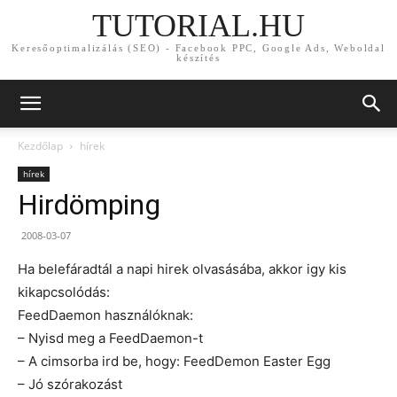
TUTORIAL.HU
Keresőoptimalizálás (SEO) - Facebook PPC, Google Ads, Weboldal
készítés
Kezdőlap
hírek
hírek
Hirdömping
2008-03-07
Ha belefáradtál a napi hirek olvasásába, akkor igy kis
kikapcsolódás:
FeedDaemon használóknak:
– Nyisd meg a FeedDaemon-t
– A cimsorba ird be, hogy: FeedDemon Easter Egg
– Jó szórakozást