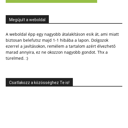
Megújult a weboldal
A weboldal épp egy nagyobb átalakításon esik át, ami miatt
biztosan belefutsz majd 1-1 hibába a lapon. Dolgozok
ezerrel a javításokon, remélem a tartalom azért élvezhető
marad annyira, ez ne okozzon nagyobb gondot. Thx a
türelmed. :)
Csatlakozz a közösséghez Te is!