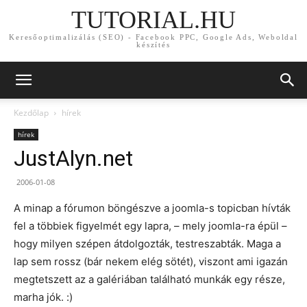
TUTORIAL.HU
Keresőoptimalizálás (SEO) - Facebook PPC, Google Ads, Weboldal
készítés
Kezdőlap
hírek
hírek
JustAlyn.net
2006-01-08
A minap a fórumon böngészve a joomla-s topicban hívták
fel a többiek figyelmét egy lapra, – mely joomla-ra épül –
hogy milyen szépen átdolgozták, testreszabták. Maga a
lap sem rossz (bár nekem elég sötét), viszont ami igazán
megtetszett az a galériában található munkák egy része,
marha jók. :)