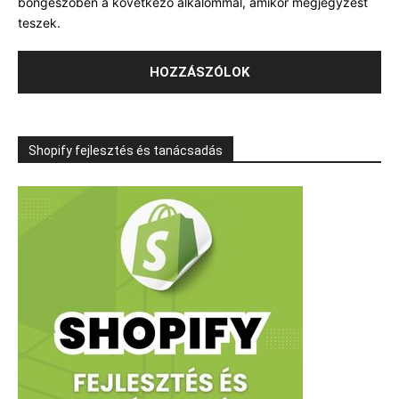
böngészőben a következő alkalommal, amikor megjegyzést
teszek.
Shopify fejlesztés és tanácsadás