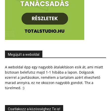
Megújult a weboldal
A weboldal épp egy nagyobb átalakításon esik át, ami miatt
biztosan belefutsz majd 1-1 hibába a lapon. Dolgozok
ezerrel a javításokon, remélem a tartalom azért élvezhető
marad annyira, ez ne okozzon nagyobb gondot. Thx a
türelmed. :)
Csatlakozz a közösséghez Te is!