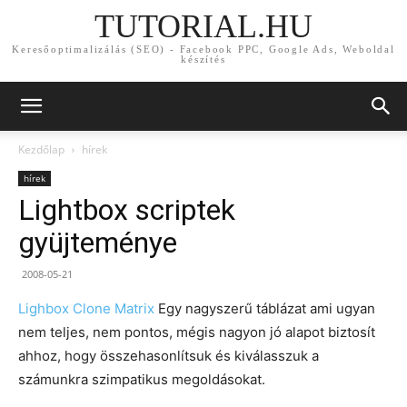
TUTORIAL.HU
Keresőoptimalizálás (SEO) - Facebook PPC, Google Ads, Weboldal
készítés
Kezdőlap
hírek
hírek
Lightbox scriptek
gyüjteménye
2008-05-21
Lighbox Clone Matrix
Egy nagyszerű táblázat ami ugyan
nem teljes, nem pontos, mégis nagyon jó alapot biztosít
ahhoz, hogy összehasonlítsuk és kiválasszuk a
számunkra szimpatikus megoldásokat.