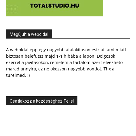
Megújult a weboldal
A weboldal épp egy nagyobb átalakításon esik át, ami miatt
biztosan belefutsz majd 1-1 hibába a lapon. Dolgozok
ezerrel a javításokon, remélem a tartalom azért élvezhető
marad annyira, ez ne okozzon nagyobb gondot. Thx a
türelmed. :)
Csatlakozz a közösséghez Te is!