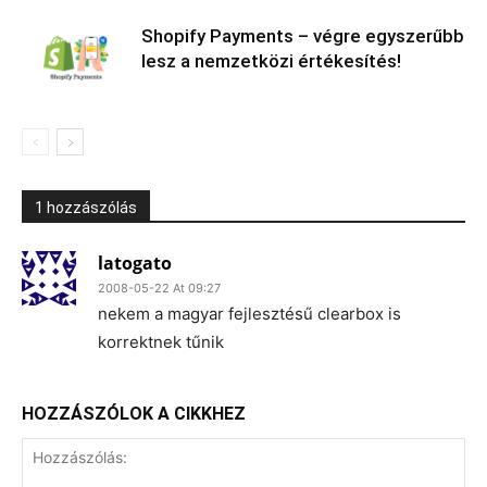
Shopify Payments – végre egyszerűbb
lesz a nemzetközi értékesítés!
1 hozzászólás
latogato
2008-05-22 At 09:27
nekem a magyar fejlesztésű clearbox is
korrektnek tűnik
HOZZÁSZÓLOK A CIKKHEZ