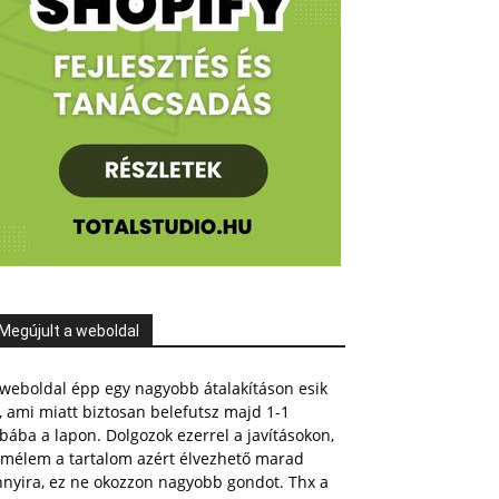
Megújult a weboldal
weboldal épp egy nagyobb átalakításon esik
, ami miatt biztosan belefutsz majd 1-1
bába a lapon. Dolgozok ezerrel a javításokon,
emélem a tartalom azért élvezhető marad
nnyira, ez ne okozzon nagyobb gondot. Thx a