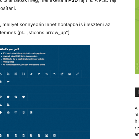
 találhatóak meg, mellékelte a
PSD
fájlt is. A PSD fájl
osítani.
s, mellyel könnyedén lehet honlapba is illeszteni az
elemnek (pl.: „sticons arrow_up”)
A 
át
hi
r
a