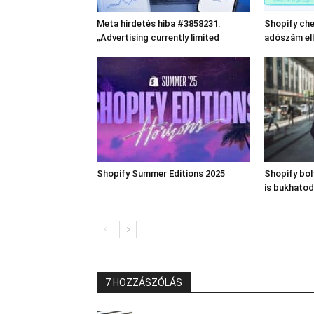
Meta hirdetés hiba #3858231:
Shopify che
„Advertising currently limited
adószám el
Shopify Summer Editions 2025
Shopify bo
is bukhatod
7 HOZZÁSZÓLÁS