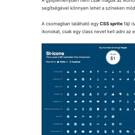
A gyűjteményben nem csak maguk az ikonok
segítségével könnyen lehet a színeken mód
A csomagban található egy
CSS sprite
fájl i
ikonokat, csak egy class nevet kell adni az 