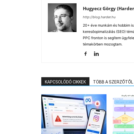
Hugyecz Görgy (Harder
http://blog.harder.hu
20+ éve munkám és hobbim is a
keresőopimalizálás (SEO) tém
PPC fronton is segítem ügyfele
témakörben mozogtam.
KAPCSOLÓDÓ CIKKEK
TÖBB A SZERZŐTŐL