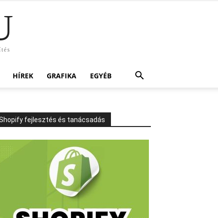
U
ítés
HÍREK
GRAFIKA
EGYÉB
Shopify fejlesztés és tanácsadás