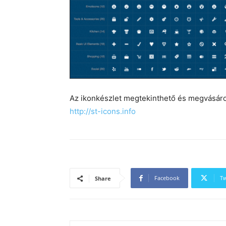
Az ikonkészlet megtekinthető és megvásárol
http://st-icons.info
Facebook
Tw
Share