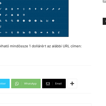
tü
ható mindössze 1 dollárért az alábbi URL címen:
itter
WhatsApp
Email