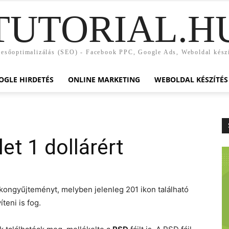
TUTORIAL.H
esőoptimalizálás (SEO) - Facebook PPC, Google Ads, Weboldal kész
OGLE HIRDETÉS
ONLINE MARKETING
WEBOLDAL KÉSZÍTÉS
et 1 dollárért
 ikongyűjteményt, melyben jelenleg 201 ikon található
teni is fog.