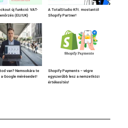
ckout új funkció: VAT-
A TotalStudio Kft. mostantól
lenőrzés (EU/UK)
Shopify Partner!
ltod van? Nemsokára te
Shopify Payments – végre
 a Google méréseidet!
egyszerűbb lesz a nemzetközi
értékesítés!