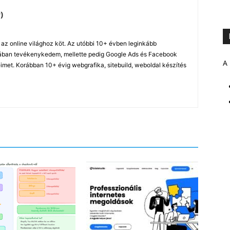
)
z online világhoz köt. Az utóbbi 10+ évben leginkább
ában tevékenykedem, mellette pedig Google Ads és Facebook
A 
imet. Korábban 10+ évig webgrafika, sitebuild, weboldal készítés