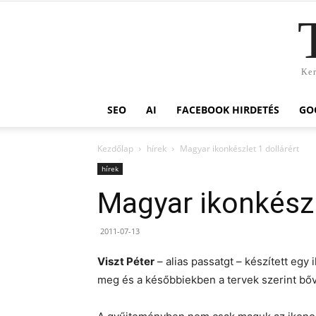
Ker
SEO
AI
FACEBOOK HIRDETÉS
GO
Kezdőlap
hírek
Magyar ikonkészlet 1 dollárért
hírek
Magyar ikonkészl
2011-07-13
Viszt Péter
– alias passatgt – készített egy
meg és a későbbiekben a tervek szerint bőví