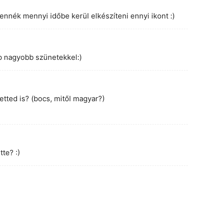
ennék mennyi időbe kerül elkészíteni ennyi ikont :)
b nagyobb szünetekkel:)
tted is? (bocs, mitől magyar?)
te? :)