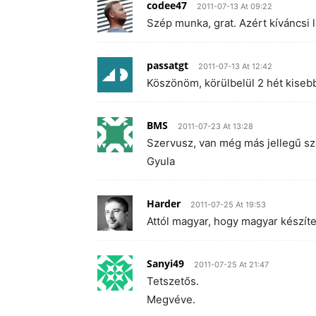
codee47
2011-07-13 At 09:22
Szép munka, grat. Azért kíváncsi l
passatgt
2011-07-13 At 12:42
Köszönöm, körülbelül 2 hét kiseb
BMS
2011-07-23 At 13:28
Szervusz, van még más jellegű sze
Gyula
Harder
2011-07-25 At 19:53
Attól magyar, hogy magyar készítet
Sanyi49
2011-07-25 At 21:47
Tetszetős.
Megvéve.