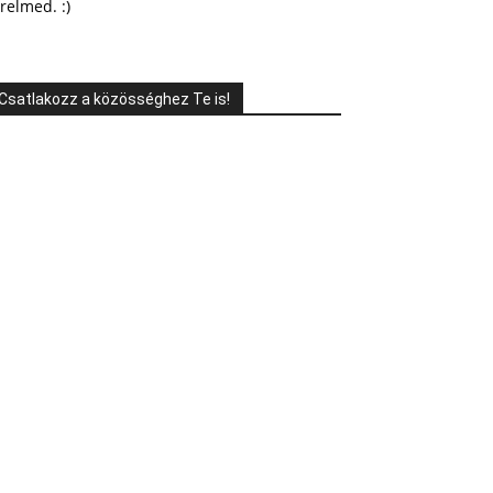
relmed. :)
Csatlakozz a közösséghez Te is!