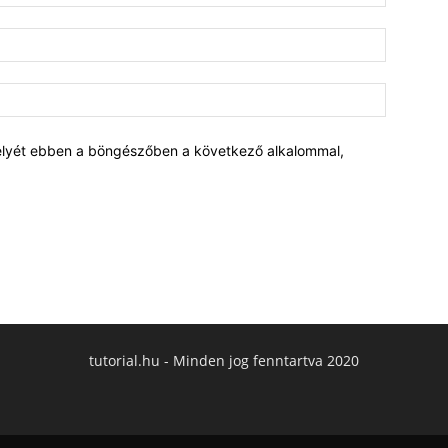
elyét ebben a böngészőben a következő alkalommal,
tutorial.hu - Minden jog fenntartva 2020