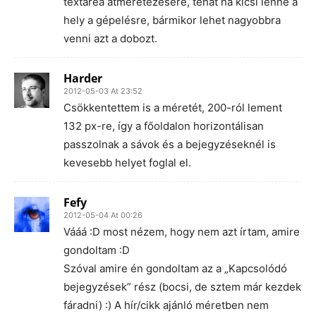
textarea átméretezésére, tehát ha kicsi lenne a
hely a gépelésre, bármikor lehet nagyobbra
venni azt a dobozt.
Harder
2012-05-03 At 23:52
Csökkentettem is a méretét, 200-ról lement
132 px-re, így a főoldalon horizontálisan
passzolnak a sávok és a bejegyzéseknél is
kevesebb helyet foglal el.
Fefy
2012-05-04 At 00:26
Vááá :D most nézem, hogy nem azt írtam, amire
gondoltam :D
Szóval amire én gondoltam az a „Kapcsolódó
bejegyzések” rész (bocsi, de sztem már kezdek
fáradni) :) A hír/cikk ajánló méretben nem