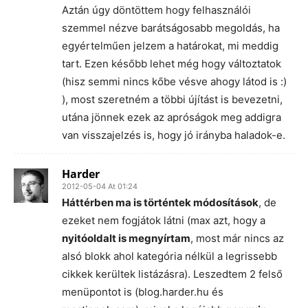
Aztán úgy döntöttem hogy felhasználói
szemmel nézve barátságosabb megoldás, ha
egyértelműen jelzem a határokat, mi meddig
tart. Ezen később lehet még hogy változtatok
(hisz semmi nincs kőbe vésve ahogy látod is :)
), most szeretném a többi újítást is bevezetni,
utána jönnek ezek az apróságok meg addigra
van visszajelzés is, hogy jó irányba haladok-e.
Harder
2012-05-04 At 01:24
Háttérben ma is történtek módosítások
, de
ezeket nem fogjátok látni (max azt, hogy a
nyitóoldalt is megnyírtam
, most már nincs az
alsó blokk ahol kategória nélkül a legrissebb
cikkek kerültek listázásra). Leszedtem 2 felső
menüpontot is (blog.harder.hu és