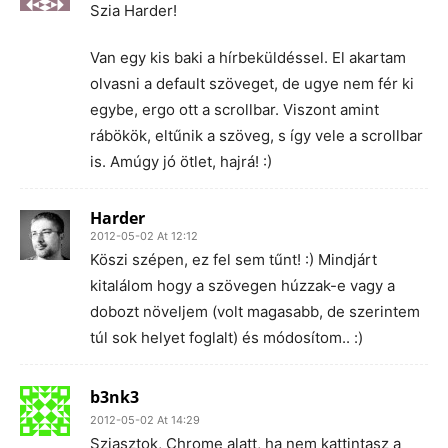
Szia Harder!
Van egy kis baki a hírbeküldéssel. El akartam
olvasni a default szöveget, de ugye nem fér ki
egybe, ergo ott a scrollbar. Viszont amint
rábökök, eltűnik a szöveg, s így vele a scrollbar
is. Amúgy jó ötlet, hajrá! :)
Harder
2012-05-02 At 12:12
Köszi szépen, ez fel sem tűnt! :) Mindjárt
kitalálom hogy a szövegen húzzak-e vagy a
dobozt növeljem (volt magasabb, de szerintem
túl sok helyet foglalt) és módosítom.. :)
b3nk3
2012-05-02 At 14:29
Sziasztok, Chrome alatt, ha nem kattintasz a