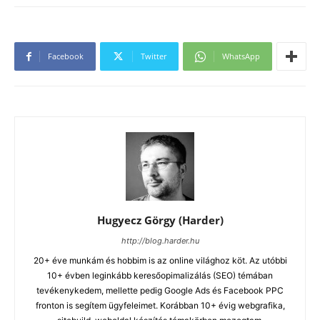
Facebook
Twitter
WhatsApp
Hugyecz Görgy (Harder)
http://blog.harder.hu
20+ éve munkám és hobbim is az online világhoz köt. Az utóbbi
10+ évben leginkább keresőopimalizálás (SEO) témában
tevékenykedem, mellette pedig Google Ads és Facebook PPC
fronton is segítem ügyfeleimet. Korábban 10+ évig webgrafika,