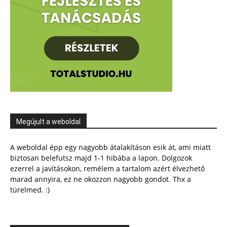
Megújult a weboldal
A weboldal épp egy nagyobb átalakításon esik át, ami miatt
biztosan belefutsz majd 1-1 hibába a lapon. Dolgozok
ezerrel a javításokon, remélem a tartalom azért élvezhető
marad annyira, ez ne okozzon nagyobb gondot. Thx a
türelmed. :)