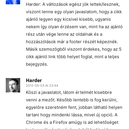
Harder: A változások egész jók lettek/lesznek,
viszont lenne egy olyan javaslatom, hogy a cikk
ajánló legyen egy kicsivel kisebb, ugyanis
nekem így olyan érzésem van, mint ha az ajánló
rész után vége lenne az oldalnak és a
hozzászólások már a footer részét képeznék.
Másik szemszögből viszont érdekes, hogy az 5
cikk ajánló link több helyet foglal, mint a teljes
bejegyzés.
Harder
2012-05-03 At 23:44
Köszi a javaslatot, látom értelmét kisebbre
venni a mezőt. Később lentebb is fog kerülni,
egyelőre szeretném fent, jobban látható helyen
tartani hogy mindenki lássa, mivel új opció. A
Chrome és a Firefox amúgy is ad lehetőséget