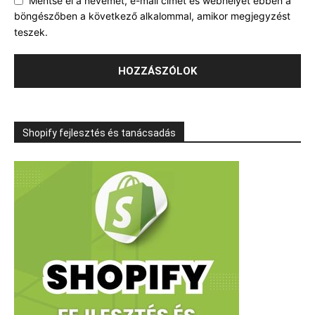
Mentse el a nevemet, e-mail címét és webhelyét ebben a
böngészőben a következő alkalommal, amikor megjegyzést
teszek.
Shopify fejlesztés és tanácsadás