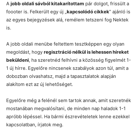
A
jobb oldali sávból kitakarítottam
pár dolgot, frissült a
foooter is. Felkerült egy új „
kapcsolódó cikkek
” ajánló is
az egyes bejegyzések alá, remélem tetszeni fog Nektek
is.
A jobb oldali menübe feltettem tesztképpen egy olyan
megoldást, hogy
regisztráció nélkül is lehessen híreket
beküldeni
, ha szeretnéd felhívni a közösség figyelmét 1-
1 új hírre. Egyelőre nincsenek szabályok azon túl, amit a
dobozban olvashatsz, majd a tapasztalatok alapján
alakítom ezt az új lehetőséget.
Egyelőre még a felénél sem tartok annak, amit szeretnék
mostanában megvalósítani, de minden nap haladok 1-1
apróbb lépéssel. Ha bármi észrevételetek lenne ezekkel
kapcsolatban, írjatok meg.