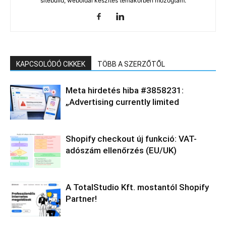
sitebuild, weboldal készítés témakörben mozogtam.
KAPCSOLÓDÓ CIKKEK
TÖBB A SZERZŐTŐL
Meta hirdetés hiba #3858231:
„Advertising currently limited
Shopify checkout új funkció: VAT-
adószám ellenőrzés (EU/UK)
A TotalStudio Kft. mostantól Shopify
Partner!