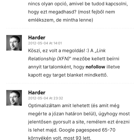
nincs olyan opció, amivel be tudod kapcsolni,
hogy ezt megadhasd? (most fejből nem
emlékszem, de mintha lenne)
Harder
2012-05-04 At 14:01
Köszi, ez volt a megoldás! :) A „
Link
Relationship (XFN)
” mezőbe kellett beírni
annyit tartalomként, hogy
nofollow
illetve
kapott egy target blanket mindkettő.
Harder
2012-05-04 At 23:32
Optimalizáltam amit lehetett (és amit még
megérte a józan határon belül), úgyhogy most
jelentősen gyorsult a site, remélem ezt érezni
is lehet majd. Google pagespeed 65-70
környékén volt, most 93 lett.