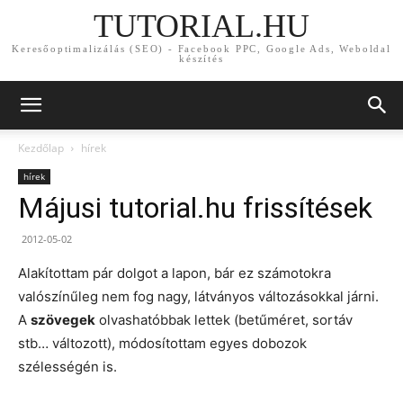
TUTORIAL.HU
Keresőoptimalizálás (SEO) - Facebook PPC, Google Ads, Weboldal
készítés
Kezdőlap
hírek
hírek
Májusi tutorial.hu frissítések
2012-05-02
Alakítottam pár dolgot a lapon, bár ez számotokra
valószínűleg nem fog nagy, látványos változásokkal járni.
A
szövegek
olvashatóbbak lettek (betűméret, sortáv
stb… változott), módosítottam egyes dobozok
szélességén is.