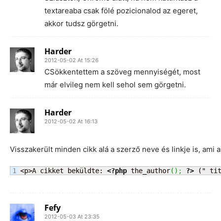
textareaba csak fölé pozicionalod az egeret,
akkor tudsz görgetni.
Harder
2012-05-02 At 15:26
CSökkentettem a szöveg mennyiségét, most
már elvileg nem kell sehol sem görgetni.
Harder
2012-05-02 At 16:13
Visszakerült minden cikk alá a szerző neve és linkje is, ami 
<p>A cikket beküldte: 
<?php
 the_author
(
)
;
?>
 (" ti
Fefy
2012-05-03 At 23:35