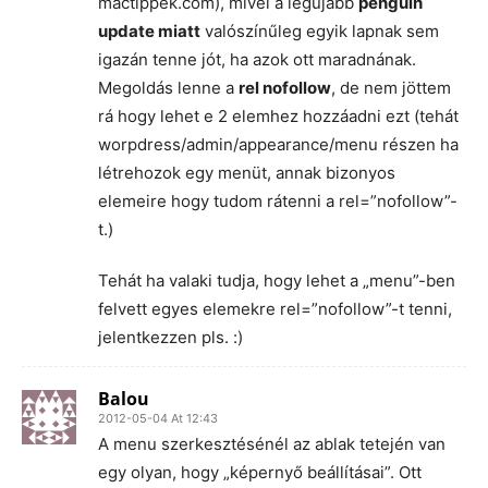
mactippek.com), mivel a legújabb
penguin
update miatt
valószínűleg egyik lapnak sem
igazán tenne jót, ha azok ott maradnának.
Megoldás lenne a
rel nofollow
, de nem jöttem
rá hogy lehet e 2 elemhez hozzáadni ezt (tehát
worpdress/admin/appearance/menu részen ha
létrehozok egy menüt, annak bizonyos
elemeire hogy tudom rátenni a rel=”nofollow”-
t.)
Tehát ha valaki tudja, hogy lehet a „menu”-ben
felvett egyes elemekre rel=”nofollow”-t tenni,
jelentkezzen pls. :)
Balou
2012-05-04 At 12:43
A menu szerkesztésénél az ablak tetején van
egy olyan, hogy „képernyő beállításai”. Ott