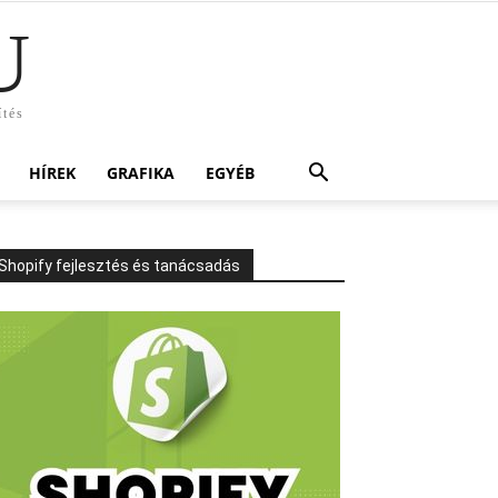
U
ítés
HÍREK
GRAFIKA
EGYÉB
Shopify fejlesztés és tanácsadás