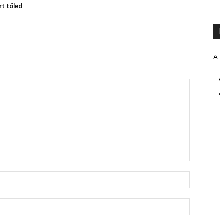
rt tőled
A 