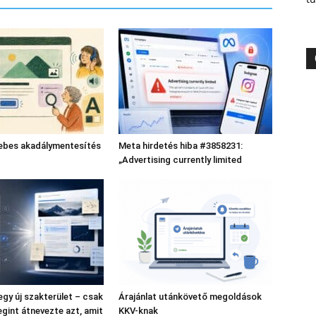
bes akadálymentesítés
Meta hirdetés hiba #3858231:
„Advertising currently limited
gy új szakterület – csak
Árajánlat utánkövető megoldások
gint átnevezte azt, amit
KKV-knak