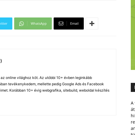
itter
WhatsApp
Email
)
z online világhoz köt. Az utóbbi 10+ évben leginkább
ában tevékenykedem, mellette pedig Google Ads és Facebook
imet. Korábban 10+ évig webgrafika, sitebuild, weboldal készítés
A 
át
hi
r
a
tü