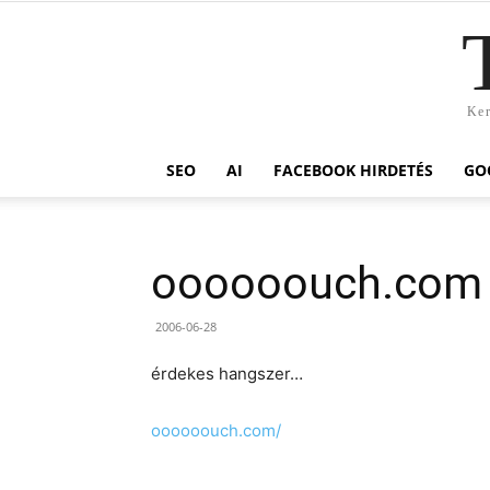
Ker
SEO
AI
FACEBOOK HIRDETÉS
GO
oooooouch.com
2006-06-28
érdekes hangszer…
oooooouch.com/