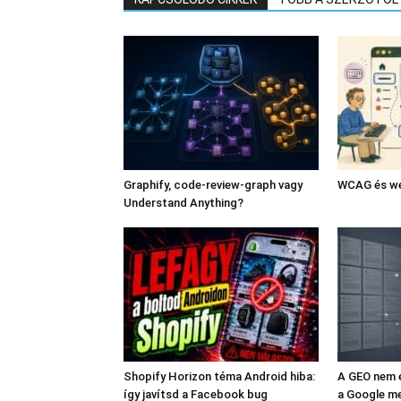
Graphify, code-review-graph vagy
WCAG és we
Understand Anything?
Shopify Horizon téma Android hiba:
A GEO nem e
így javítsd a Facebook bug
a Google me