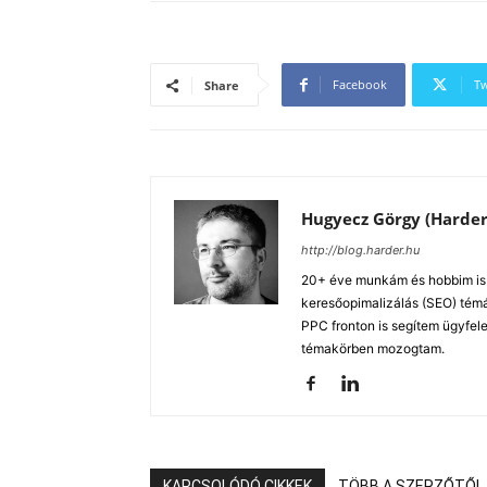
Facebook
Tw
Share
Hugyecz Görgy (Harder
http://blog.harder.hu
20+ éve munkám és hobbim is a
keresőopimalizálás (SEO) tém
PPC fronton is segítem ügyfele
témakörben mozogtam.
KAPCSOLÓDÓ CIKKEK
TÖBB A SZERZŐTŐL