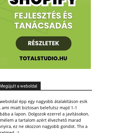
Megújult a weboldal
weboldal épp egy nagyobb átalakításon esik
, ami miatt biztosan belefutsz majd 1-1
bába a lapon. Dolgozok ezerrel a javításokon,
emélem a tartalom azért élvezhető marad
nnyira, ez ne okozzon nagyobb gondot. Thx a
relmed. :)