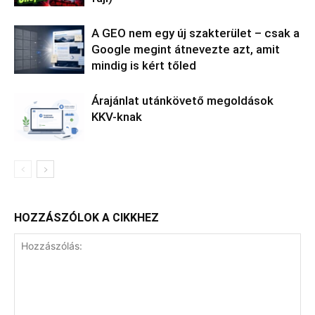
A GEO nem egy új szakterület – csak a
Google megint átnevezte azt, amit
mindig is kért tőled
Árajánlat utánkövető megoldások
KKV-knak
HOZZÁSZÓLOK A CIKKHEZ