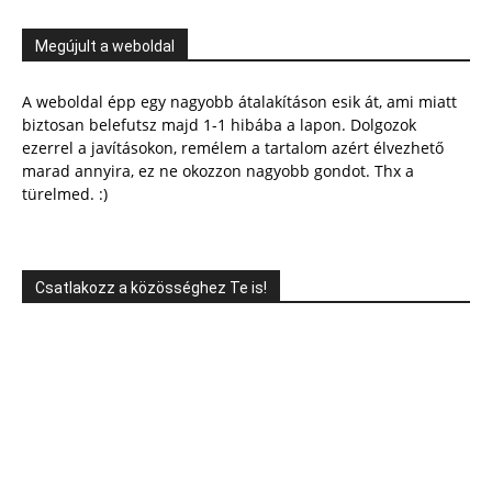
Megújult a weboldal
A weboldal épp egy nagyobb átalakításon esik át, ami miatt
biztosan belefutsz majd 1-1 hibába a lapon. Dolgozok
ezerrel a javításokon, remélem a tartalom azért élvezhető
marad annyira, ez ne okozzon nagyobb gondot. Thx a
türelmed. :)
Csatlakozz a közösséghez Te is!