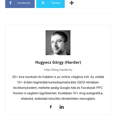
Facebook
Twitter
Hugyecz Görgy (Harder)
http://blog.harder.hu
20+ éve munkám és hobbim is az online világhoz köt. Az utóbbi
10+ évben leginkább keresőopimalizálás (SEO) témában
tevékenykedem, mellette pedig Google Ads és Facebook PPC
fronton is segítem ügyfeleimet. Korábban 10+ évig webgrafika,
sitebuild, weboldal készítés témakörben mozogtam.