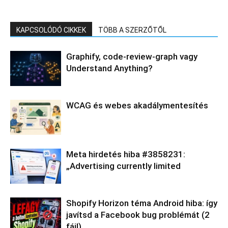
KAPCSOLÓDÓ CIKKEK
TÖBB A SZERZŐTŐL
Graphify, code-review-graph vagy
Understand Anything?
WCAG és webes akadálymentesítés
Meta hirdetés hiba #3858231:
„Advertising currently limited
Shopify Horizon téma Android hiba: így
javítsd a Facebook bug problémát (2
fájl)