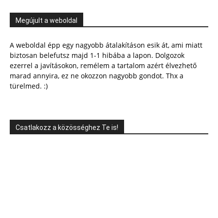
Megújult a weboldal
A weboldal épp egy nagyobb átalakításon esik át, ami miatt
biztosan belefutsz majd 1-1 hibába a lapon. Dolgozok
ezerrel a javításokon, remélem a tartalom azért élvezhető
marad annyira, ez ne okozzon nagyobb gondot. Thx a
türelmed. :)
Csatlakozz a közösséghez Te is!