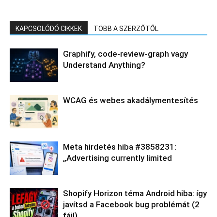
KAPCSOLÓDÓ CIKKEK
TÖBB A SZERZŐTŐL
Graphify, code-review-graph vagy
Understand Anything?
WCAG és webes akadálymentesítés
Meta hirdetés hiba #3858231:
„Advertising currently limited
Shopify Horizon téma Android hiba: így
javítsd a Facebook bug problémát (2
fájl)