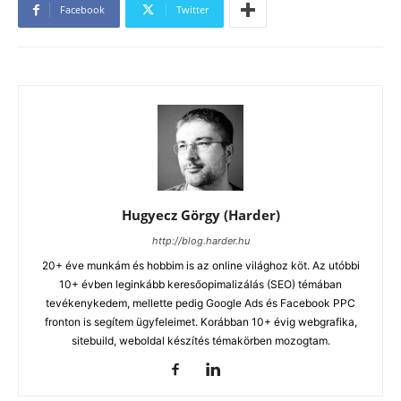
Facebook
Twitter
Hugyecz Görgy (Harder)
http://blog.harder.hu
20+ éve munkám és hobbim is az online világhoz köt. Az utóbbi
10+ évben leginkább keresőopimalizálás (SEO) témában
tevékenykedem, mellette pedig Google Ads és Facebook PPC
fronton is segítem ügyfeleimet. Korábban 10+ évig webgrafika,
sitebuild, weboldal készítés témakörben mozogtam.