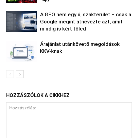
A GEO nem egy új szakterület – csak a
Google megint átnevezte azt, amit
mindig is kért tőled
Árajánlat utánkövető megoldások
KKV-knak
HOZZÁSZÓLOK A CIKKHEZ