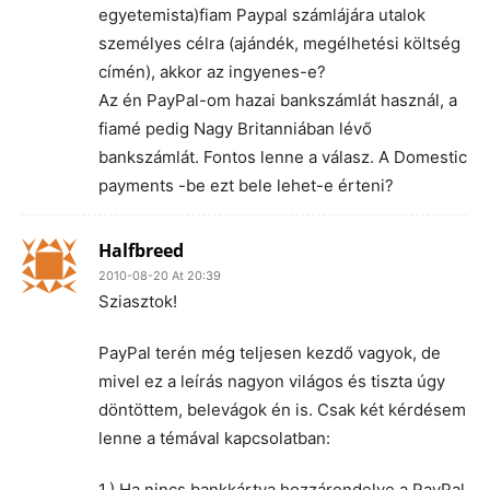
egyetemista)fiam Paypal számlájára utalok
személyes célra (ajándék, megélhetési költség
címén), akkor az ingyenes-e?
Az én PayPal-om hazai bankszámlát használ, a
fiamé pedig Nagy Britanniában lévő
bankszámlát. Fontos lenne a válasz. A Domestic
payments -be ezt bele lehet-e érteni?
Halfbreed
2010-08-20 At 20:39
Sziasztok!
PayPal terén még teljesen kezdő vagyok, de
mivel ez a leírás nagyon világos és tiszta úgy
döntöttem, belevágok én is. Csak két kérdésem
lenne a témával kapcsolatban:
1.) Ha nincs bankkártya hozzárendelve a PayPal