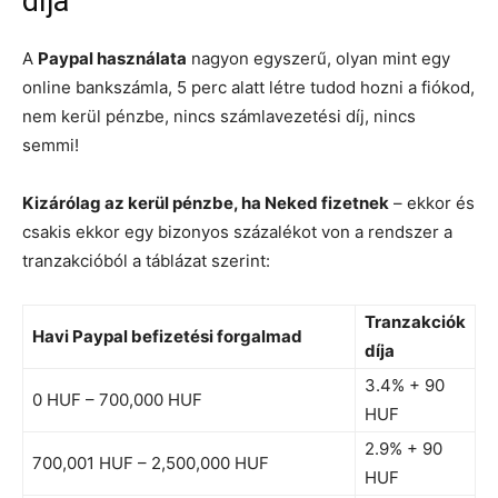
díja
A
Paypal használata
nagyon egyszerű, olyan mint egy
online bankszámla, 5 perc alatt létre tudod hozni a fiókod,
nem kerül pénzbe, nincs számlavezetési díj, nincs
semmi!
Kizárólag az kerül pénzbe, ha Neked fizetnek
– ekkor és
csakis ekkor egy bizonyos százalékot von a rendszer a
tranzakcióból a táblázat szerint:
Tranzakciók
Havi Paypal befizetési forgalmad
díja
3.4% + 90
0 HUF – 700,000 HUF
HUF
2.9% + 90
700,001 HUF – 2,500,000 HUF
HUF