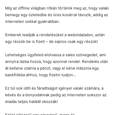
Míg az offline világban ritkán történik meg az, hogy valaki
bemegy egy üzletedbe és üres kosárral távozik, addig az
interneten sokkal gyakrabban.
Emberek leadják a rendelésüket a weboldaladon, aztán
egy részük be is fizeti – de sajnos csak egy részük!
Lehetséges ügyfeled elolvassa a sales szövegedet, ami
annyira lázba hozza, hogy azonnal rendel. Rendelés után
át kellene utalnia a pénzt, vagy el kéne másznia egy
bankfiókba ahhoz, hogy fizetni tudjon…
Ez túl sok időt és fáradtságot igényel valaki számára, a
késés és a bonyodalmak pedig az interneten sokszor az
eladás teljes halálát okozzák!
Ezért célszerű egy egyszerű, gyors és