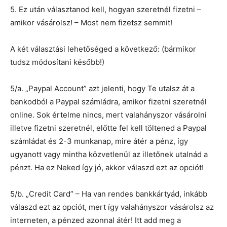
5. Ez után választanod kell, hogyan szeretnél fizetni –
amikor vásárolsz! – Most nem fizetsz semmit!
A két választási lehetőséged a következő: (bármikor
tudsz módosítani később!)
5/a. „Paypal Account” azt jelenti, hogy Te utalsz át a
bankodból a Paypal számládra, amikor fizetni szeretnél
online. Sok értelme nincs, mert valahányszor vásárolni
illetve fizetni szeretnél, előtte fel kell töltened a Paypal
számládat és 2-3 munkanap, mire átér a pénz, így
ugyanott vagy mintha közvetlenül az illetőnek utalnád a
pénzt. Ha ez Neked így jó, akkor válaszd ezt az opciót!
5/b. „Credit Card” – Ha van rendes bankkártyád, inkább
válaszd ezt az opciót, mert így valahányszor vásárolsz az
interneten, a pénzed azonnal átér! Itt add meg a