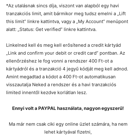
*Az utalásnak sincs díja, viszont van alapból egy havi
tranzakciós limit, amit bármikor meg tudsz emelni a „Lift
this limit” linkre kattintva, vagy a „My Account” menüpont
alatt: „Status: Get verified” linkre kattintva.
Linkelned kell és meg kell erősítened a credit kártyád
„Link and confirm your debit or credit card” pontban. Az
ellenőrzéshez le fog vonni a rendszer 400 Ft-ot a
kártyádról és a tranzakció 4 jegyű kódját meg kell adnod.
Amint megadtad a kódot a 400 Ft-ot automatikusan
visszautalja Neked a rendszer és a havi tranzakciós
limited innentől kezdve korlátlan lesz.
Ennyi volt a PAYPAL használata, nagyon egyszerű!
Ma már nem csak ciki egy online üzlet számára, ha nem
lehet kártyával fizetni,