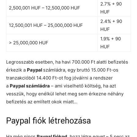
2.7% + 90
2,500,001 HUF – 12,500,000 HUF
HUF
2.4% + 90
12,500,001 HUF – 25,000,000 HUF
HUF
1.9% + 90
> 25,000,000 HUF
HUF
Legrosszabb esetben, ha havi 700.000 Ft alatti befizetés
érkezik a
Paypal
számládra, egy bruttó 15.000 Ft-os
tranzakcióból 14.400 Ft-ot fog jóváírni a rendszer
a
Paypal számládra
– ami viselhető költség, ha azt
vesszük, hogy enélkül lehet meg sem érkezne néhány
befizetés az említett okok miatt…
Paypal fiók létrehozása
Ha még nincs
Paypal fiókod
, hozz létre egyet – 5 perc az