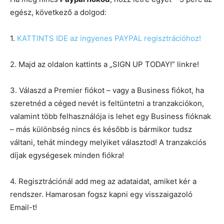
egész, következő a dolgod:
1.
KATTINTS IDE az ingyenes PAYPAL regisztrációhoz!
2. Majd az oldalon kattints a „SIGN UP TODAY!” linkre!
3. Válaszd a Premier fiókot – vagy a Business fiókot, ha
szeretnéd a céged nevét is feltüntetni a tranzakciókon,
valamint több felhasználója is lehet egy Business fióknak
– más különbség nincs és később is bármikor tudsz
váltani, tehát mindegy melyiket választod! A tranzakciós
díjak egységesek minden fiókra!
4. Regisztrációnál add meg az adataidat, amiket kér a
rendszer. Hamarosan fogsz kapni egy visszaigazoló
Email-t!