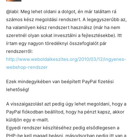
@labi: Meg lehet oldani a dolgot, én már találtam rá
számos kész megoldási rendszert. A legegyszerűbb az,
ha valamilyen kész rendszert használsz (már ha nem
szeretnél olyan sokat invesztálni a fejlesztésekbe). Itt
írtam egy nagyon töredéknyi összefoglalót pár
rendszerről:
http://www.weboldalkeszites.org/2010/03/12/ingyenes-
webshop-rendszer
Ezek mindegyikében van beépített PayPal fizetési
lehetőség!
A visszaigazolást azt pedig úgy lehet megoldani, hogy a
PayPal fiókodban beállítod, hogy ha pénzt kapsz, akkor
küldjön egy e-mailt.
Egyedi rendszer készítéséhez pedig elsődlegesen a
PHP-be kell magad beásni, másodsorban pedig itt van a