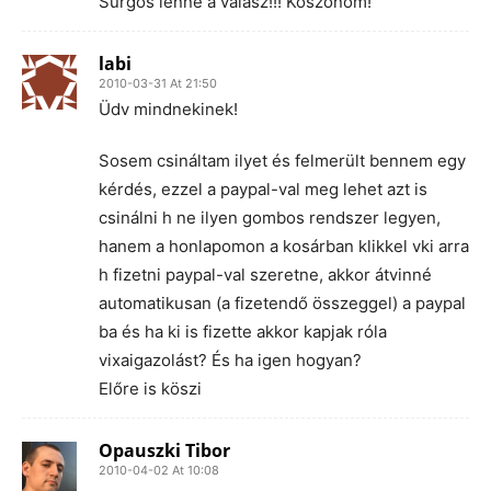
Sürgős lenne a válasz!!! Köszönöm!
labi
2010-03-31 At 21:50
Üdv mindnekinek!
Sosem csináltam ilyet és felmerült bennem egy
kérdés, ezzel a paypal-val meg lehet azt is
csinálni h ne ilyen gombos rendszer legyen,
hanem a honlapomon a kosárban klikkel vki arra
h fizetni paypal-val szeretne, akkor átvinné
automatikusan (a fizetendő összeggel) a paypal
ba és ha ki is fizette akkor kapjak róla
vixaigazolást? És ha igen hogyan?
Előre is köszi
Opauszki Tibor
2010-04-02 At 10:08