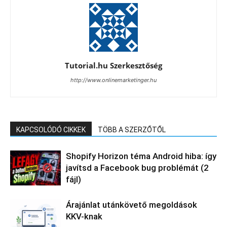
Tutorial.hu Szerkesztőség
http://www.onlinemarketinger.hu
KAPCSOLÓDÓ CIKKEK
TÖBB A SZERZŐTŐL
Shopify Horizon téma Android hiba: így
javítsd a Facebook bug problémát (2
fájl)
Árajánlat utánkövető megoldások
KKV-knak