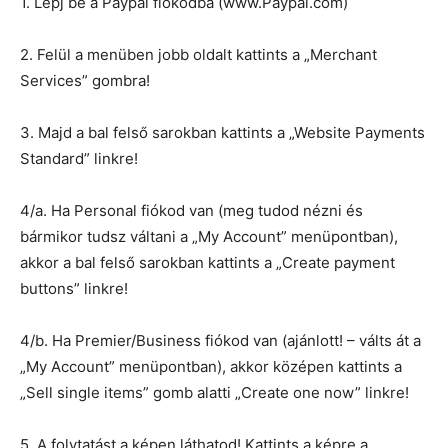
1. Lépj be a Paypal fiókodba (www.Paypal.com)
2. Felül a menüben jobb oldalt kattints a „Merchant
Services” gombra!
3. Majd a bal felső sarokban kattints a „Website Payments
Standard” linkre!
4/a. Ha Personal fiókod van (meg tudod nézni és
bármikor tudsz váltani a „My Account” menüpontban),
akkor a bal felső sarokban kattints a „Create payment
buttons” linkre!
4/b. Ha Premier/Business fiókod van (ajánlott! – válts át a
„My Account” menüpontban), akkor középen kattints a
„Sell single items” gomb alatti „Create one now” linkre!
5. A folytatást a képen láthatod! Kattints a képre a