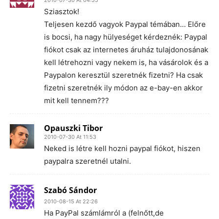
2010-07-30 At 04:55
Sziasztok!
Teljesen kezdő vagyok Paypal témában… Előre
is bocsi, ha nagy hülyeséget kérdeznék: Paypal
fiókot csak az internetes áruház tulajdonosának
kell létrehozni vagy nekem is, ha vásárolok és a
Paypalon keresztül szeretnék fizetni? Ha csak
fizetni szeretnék ily módon az e-bay-en akkor
mit kell tennem???
Opauszki Tibor
2010-07-30 At 11:53
Neked is létre kell hozni paypal fiókot, hiszen
paypalra szeretnél utalni.
Szabó Sándor
2010-08-15 At 22:26
Ha PayPal számlámról a (felnőtt,de