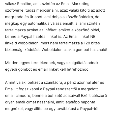
válasz Emailbe, amit szintén az Email Marketing
szoftverrel tudsz megcsinálni, azaz valaki kitölti az adott
megrendelés űrlapot, ami dobja a köszönőoldalra, de
megkap egy automatikus válasz emailt is, ami szintén
tartalmazza azokat az infókat, amiket a köszönő oldal,
benne a Paypal fizetési linket is. Az Email linket NE
linkeld weboldalon, mert nem tartalmazza a 128 bites
biztonsági kódolást. Weboldalon csak a gombot használd!
Minden egyes termékednek, vagy szolgáltatásodnak
egyedi gombot és email linket kell létrehoznod.
Amint valaki befizet a számládra, a pénz azonnal átér és
Email-t fogsz kapni a Paypal rendszertől a megadott
email címedre, benne a befizető adataival! Ezért célszerű
olyan email címet használni, amit legalább naponta
megnézel, vagy állíts be egy továbbítást a Paypal-tól