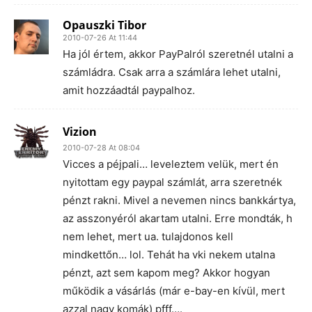
Opauszki Tibor
2010-07-26 At 11:44
Ha jól értem, akkor PayPalról szeretnél utalni a
számládra. Csak arra a számlára lehet utalni,
amit hozzáadtál paypalhoz.
Vizion
2010-07-28 At 08:04
Vicces a péjpali… leveleztem velük, mert én
nyitottam egy paypal számlát, arra szeretnék
pénzt rakni. Mivel a nevemen nincs bankkártya,
az asszonyéról akartam utalni. Erre mondták, h
nem lehet, mert ua. tulajdonos kell
mindkettőn… lol. Tehát ha vki nekem utalna
pénzt, azt sem kapom meg? Akkor hogyan
működik a vásárlás (már e-bay-en kívül, mert
azzal nagy komák) pfff….