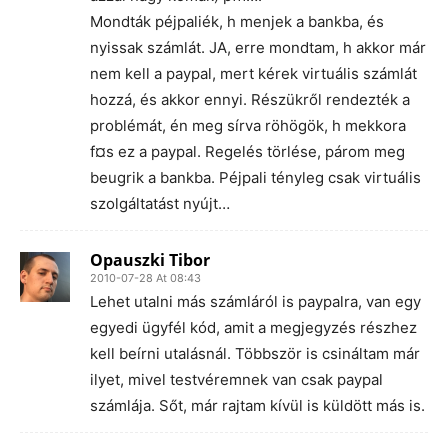
Mondták péjpaliék, h menjek a bankba, és
nyissak számlát. JA, erre mondtam, h akkor már
nem kell a paypal, mert kérek virtuális számlát
hozzá, és akkor ennyi. Részükről rendezték a
problémát, én meg sírva röhögök, h mekkora
f¤s ez a paypal. Regelés törlése, párom meg
beugrik a bankba. Péjpali tényleg csak virtuális
szolgáltatást nyújt…
Opauszki Tibor
2010-07-28 At 08:43
Lehet utalni más számláról is paypalra, van egy
egyedi ügyfél kód, amit a megjegyzés részhez
kell beírni utalásnál. Többször is csináltam már
ilyet, mivel testvéremnek van csak paypal
számlája. Sőt, már rajtam kívül is küldött más is.