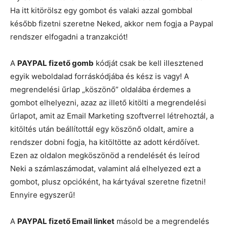
Ha itt kitörölsz egy gombot és valaki azzal gombbal
később fizetni szeretne Neked, akkor nem fogja a Paypal
rendszer elfogadni a tranzakciót!
A
PAYPAL fizető gomb
kódját csak be kell illesztened
egyik weboldalad forráskódjába és kész is vagy! A
megrendelési űrlap „köszönő” oldalába érdemes a
gombot elhelyezni, azaz az illető kitölti a megrendelési
űrlapot, amit az Email Marketing szoftverrel létrehoztál, a
kitöltés után beállítottál egy köszönő oldalt, amire a
rendszer dobni fogja, ha kitöltötte az adott kérdőívet.
Ezen az oldalon megköszönöd a rendelését és leírod
Neki a számlaszámodat, valamint alá elhelyezed ezt a
gombot, plusz opcióként, ha kártyával szeretne fizetni!
Ennyire egyszerű!
A
PAYPAL fizető Email linket
másold be a megrendelés