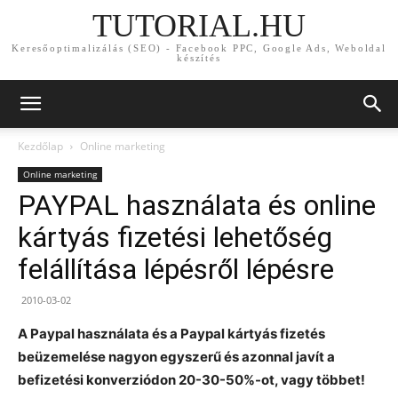
TUTORIAL.HU
Keresőoptimalizálás (SEO) - Facebook PPC, Google Ads, Weboldal
készítés
Kezdőlap
Online marketing
Online marketing
PAYPAL használata és online
kártyás fizetési lehetőség
felállítása lépésről lépésre
2010-03-02
A Paypal használata és a Paypal kártyás fizetés
beüzemelése nagyon egyszerű és azonnal javít a
befizetési konverziódon 20-30-50%-ot, vagy többet!