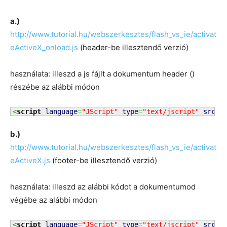
a.)
http://www.tutorial.hu/webszerkesztes/flash_vs_ie/activat
eActiveX_onload.js
(header-be illesztendő verzió)
használata: illeszd a js fájlt a dokumentum header (
)
részébe az alábbi módon
<
script
language
=
"JScript"
type
=
"text/jscript"
src
=
"
b.)
http://www.tutorial.hu/webszerkesztes/flash_vs_ie/activat
eActiveX.js
(footer-be illesztendő verzió)
használata: illeszd az alábbi kódot a dokumentumod
végébe az alábbi módon
<
script
language
=
"JScript"
type
=
"text/jscript"
src
=
"