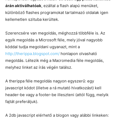
árán aktiválhatóak
, ezáltal a flash alapú menüket,
különböző flashes programokat tartalmazó oldalak igen
kellemetlen szituba kerültek.
Szerencsére van megoldás, méghozzá többféle is. Az
egyik megoldás a Microsoft féle, mely jóval nagyobb
kóddal tudja megoldani ugyanazt, mint a
http://therippa.blogspot.com/
honlapon olvasható
megoldás. Létezik még a Macromedia féle megoldás,
melyhez linket az írás végén találsz.
A therippa féle megoldás nagyon egyszerű: egy
javascript kódot (illetve a rá mutató hivatkozást) kell
header-be vagy a footer-be illeszteni (attól függ, melyik
fajtát preferáljuk).
A 2db javascript elérhető a blogon vagy alábbi linkeken: