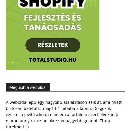
Megújult a weboldal
A weboldal épp egy nagyobb átalakításon esik át, ami miatt
biztosan belefutsz majd 1-1 hibába a lapon. Dolgozok
ezerrel a javításokon, remélem a tartalom azért élvezhető
marad annyira, ez ne okozzon nagyobb gondot. Thx a
türelmed. :)