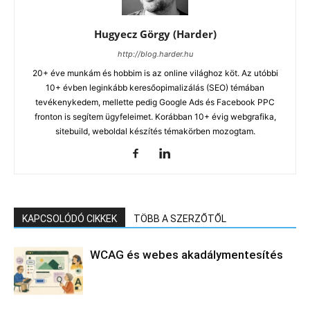
Hugyecz Görgy (Harder)
http://blog.harder.hu
20+ éve munkám és hobbim is az online világhoz köt. Az utóbbi
10+ évben leginkább keresőopimalizálás (SEO) témában
tevékenykedem, mellette pedig Google Ads és Facebook PPC
fronton is segítem ügyfeleimet. Korábban 10+ évig webgrafika,
sitebuild, weboldal készítés témakörben mozogtam.
KAPCSOLÓDÓ CIKKEK
TÖBB A SZERZŐTŐL
WCAG és webes akadálymentesítés