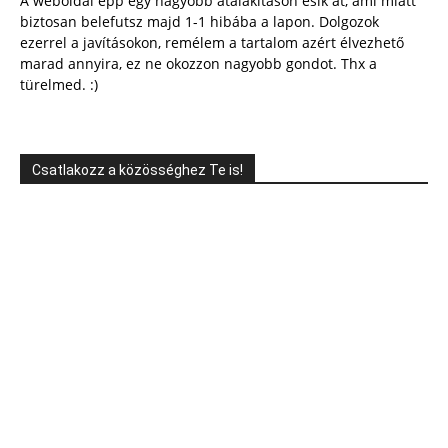
A weboldal épp egy nagyobb átalakításon esik át, ami miatt
biztosan belefutsz majd 1-1 hibába a lapon. Dolgozok
ezerrel a javításokon, remélem a tartalom azért élvezhető
marad annyira, ez ne okozzon nagyobb gondot. Thx a
türelmed. :)
Csatlakozz a közösséghez Te is!