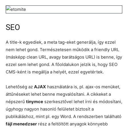
SEO
A title-k egyediek, a meta tag-eket generálja, így ezzel
nem lehet gond. Természetesen működik a friendly URL
(másképp clean URL, avagy barátságos URL) is benne, így
ezzel sem lehet gond. A főoldalukon jelzik is, hogy SEO
CMS-ként is megállja a helyét, ezzel egyetértek.
Lehetőség az
AJAX
használatára is, pl. ajax-os menüket,
áttűnéseket lehet benne megvalósítani. A cikkeket a
népszerű
tinymce
szerkesztővel lehet írni és módosítani,
úgyhogy nagyon hasonló felületet biztosít a
publikáláshoz, mint pl. egy Word. A rendszerben található
fájl menedzser
rész a feltöltött anyagok könnyebb