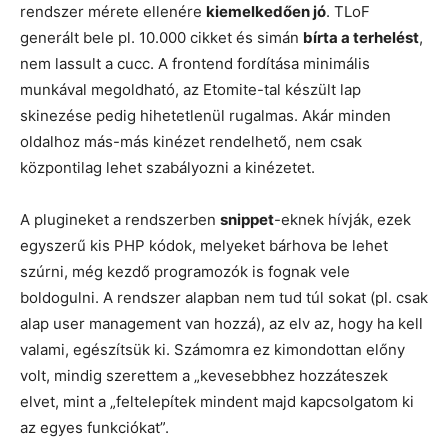
rendszer mérete ellenére
kiemelkedően jó
. TLoF
generált bele pl. 10.000 cikket és simán
bírta a terhelést
,
nem lassult a cucc. A frontend fordítása minimális
munkával megoldható, az Etomite-tal készült lap
skinezése pedig hihetetlenül rugalmas. Akár minden
oldalhoz más-más kinézet rendelhető, nem csak
központilag lehet szabályozni a kinézetet.
A plugineket a rendszerben
snippet
-eknek hívják, ezek
egyszerű kis PHP kódok, melyeket bárhova be lehet
szúrni, még kezdő programozók is fognak vele
boldogulni. A rendszer alapban nem tud túl sokat (pl. csak
alap user management van hozzá), az elv az, hogy ha kell
valami, egészítsük ki. Számomra ez kimondottan előny
volt, mindig szerettem a „kevesebbhez hozzáteszek
elvet, mint a „feltelepítek mindent majd kapcsolgatom ki
az egyes funkciókat”.