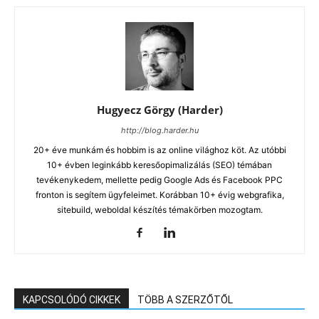
Hugyecz Görgy (Harder)
http://blog.harder.hu
20+ éve munkám és hobbim is az online világhoz köt. Az utóbbi
10+ évben leginkább keresőopimalizálás (SEO) témában
tevékenykedem, mellette pedig Google Ads és Facebook PPC
fronton is segítem ügyfeleimet. Korábban 10+ évig webgrafika,
sitebuild, weboldal készítés témakörben mozogtam.
KAPCSOLÓDÓ CIKKEK
TÖBB A SZERZŐTŐL