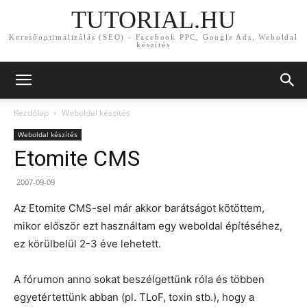
TUTORIAL.HU
Keresőoptimalizálás (SEO) - Facebook PPC, Google Ads, Weboldal
készítés
Kezdőlap
Weboldal készítés
Weboldal készítés
Etomite CMS
2007-09-09
Az Etomite CMS-sel már akkor barátságot kötöttem,
mikor először ezt használtam egy weboldal építéséhez,
ez körülbelül 2-3 éve lehetett.
A fórumon anno sokat beszélgettünk róla és többen
egyetértettünk abban (pl. TLoF, toxin stb.), hogy a