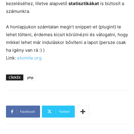
kezeléséhez, illetve alapvető
statisztikákat
is biztosít a
számunkra.
A honlapjukon számtalan megírt snippet-et (plugint) le
lehet tölteni, érdemes kicsit körülnézni és válogatni, hogy
mikkel lehet már induláskor bővíteni a lapot (persze csak
ha igény van rá :) )
Link:
etomite.org
CÍMKÉK
php
Facebook
Twitter