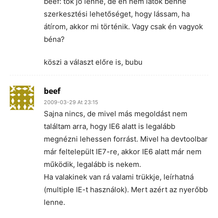
beef: tök jó lenne, de én nem látok benne
szerkesztési lehetőséget, hogy lássam, ha
átírom, akkor mi történik. Vagy csak én vagyok
béna?
köszi a választ előre is, bubu
beef
2009-03-29 At 23:15
Sajna nincs, de mivel más megoldást nem
találtam arra, hogy IE6 alatt is legalább
megnézni lehessen forrást. Mivel ha devtoolbar
már feltelepült IE7-re, akkor IE6 alatt már nem
működik, legalább is nekem.
Ha valakinek van rá valami trükkje, leírhatná
(multiple IE-t használok). Mert azért az nyerőbb
lenne.