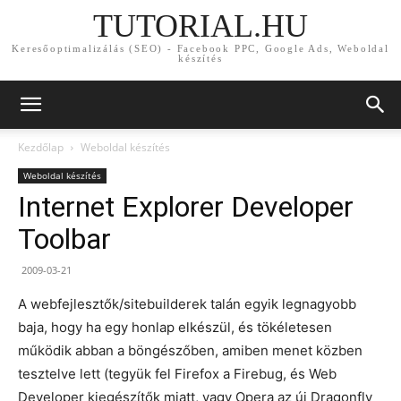
TUTORIAL.HU
Keresőoptimalizálás (SEO) - Facebook PPC, Google Ads, Weboldal
készítés
Kezdőlap
Weboldal készítés
Weboldal készítés
Internet Explorer Developer
Toolbar
2009-03-21
A webfejlesztők/sitebuilderek talán egyik legnagyobb
baja, hogy ha egy honlap elkészül, és tökéletesen
működik abban a böngészőben, amiben menet közben
tesztelve lett (tegyük fel Firefox a Firebug, és Web
Developer kiegészítők miatt, vagy Opera az új Dragonfly