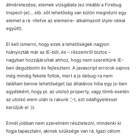
átméretezése, elemek vizsgálata (ez inkább a Firebug
Inspect-je)… stb. sőt lehetőség van külön megnézni egy
elemet a rá -illetve az elemeire- alkalmazott style-okkal
együtt).
El kell ismerni, hogy ezek a lehetőségek nagyon
hiányozták már az IE-ből, és – részemről biztos –
nagyban hozzájárultak ahhoz, hogy nem szerettünk IE-
ben degubbolni és fejleszteni. A javascript errorok sajnos
még mindig fekete foltok, mert a js debug-ra nem
találtam benne lehetőséget (az általános hiba egy js-ben
egyébként, hogy pl. az utolsó property, vagy tömb esetén
az utolsó elem után is rakunk ‘,’-t, ezt odafigyeléssel
kerüljük el :)).
Ennél jobban nem szeretném részletezni, mindenki ki
fogja tapasztalni, akinek szüksége van rá. Igazi célom