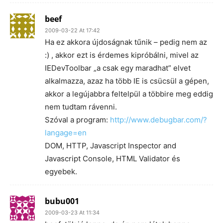
beef
2009-03-22 At 17:42
Ha ez akkora újdoságnak tűnik – pedig nem az
:) , akkor ezt is érdemes kipróbálni, mivel az
IEDevToolbar „a csak egy maradhat” elvet
alkalmazza, azaz ha több IE is csücsül a gépen,
akkor a legújabbra feltelpül a többire meg eddig
nem tudtam rávenni.
Szóval a program:
http://www.debugbar.com/?
langage=en
DOM, HTTP, Javascript Inspector and
Javascript Console, HTML Validator és
egyebek.
bubu001
2009-03-23 At 11:34