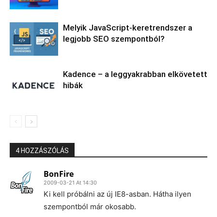
Melyik JavaScript-keretrendszer a
legjobb SEO szempontból?
Kadence – a leggyakrabban elkövetett
hibák
4 HOZZÁSZÓLÁS
BonFire
2009-03-21 At 14:30
Ki kell próbálni az új IE8-asban. Hátha ilyen
szempontból már okosabb.