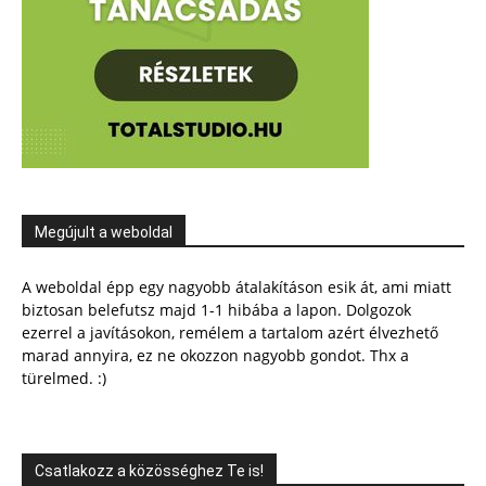
Megújult a weboldal
A weboldal épp egy nagyobb átalakításon esik át, ami miatt
biztosan belefutsz majd 1-1 hibába a lapon. Dolgozok
ezerrel a javításokon, remélem a tartalom azért élvezhető
marad annyira, ez ne okozzon nagyobb gondot. Thx a
türelmed. :)
Csatlakozz a közösséghez Te is!