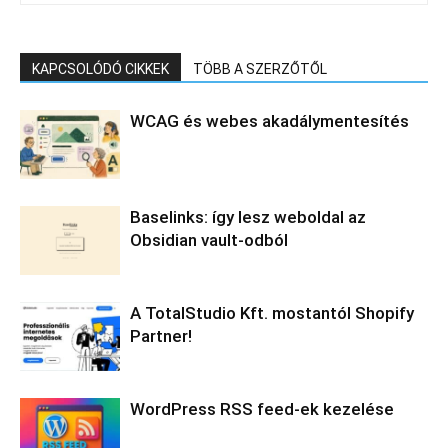
KAPCSOLÓDÓ CIKKEK
TÖBB A SZERZŐTŐL
WCAG és webes akadálymentesítés
Baselinks: így lesz weboldal az
Obsidian vault-odból
A TotalStudio Kft. mostantól Shopify
Partner!
WordPress RSS feed-ek kezelése