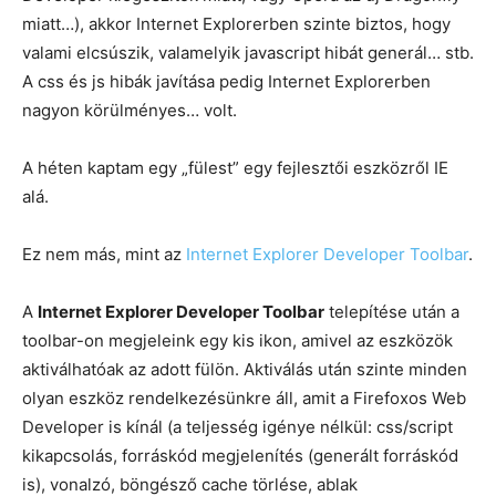
miatt…), akkor Internet Explorerben szinte biztos, hogy
valami elcsúszik, valamelyik javascript hibát generál… stb.
A css és js hibák javítása pedig Internet Explorerben
nagyon körülményes… volt.
A héten kaptam egy „fülest” egy fejlesztői eszközről IE
alá.
Ez nem más, mint az
Internet Explorer Developer Toolbar
.
A
Internet Explorer Developer Toolbar
telepítése után a
toolbar-on megjeleink egy kis ikon, amivel az eszközök
aktiválhatóak az adott fülön. Aktiválás után szinte minden
olyan eszköz rendelkezésünkre áll, amit a Firefoxos Web
Developer is kínál (a teljesség igénye nélkül: css/script
kikapcsolás, forráskód megjelenítés (generált forráskód
is), vonalzó, böngésző cache törlése, ablak