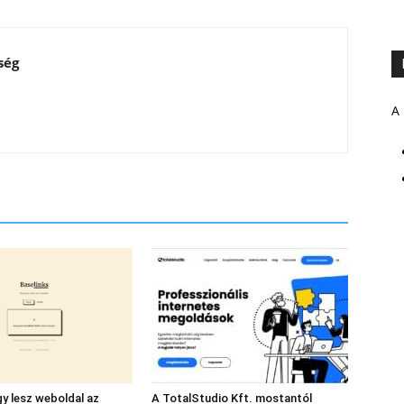
ség
A 
gy lesz weboldal az
A TotalStudio Kft. mostantól