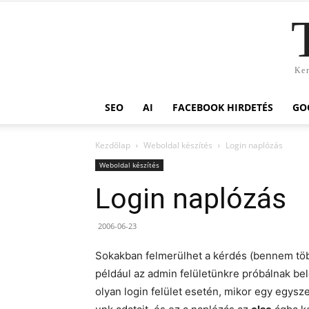
Ker
SEO
AI
FACEBOOK HIRDETÉS
GO
Kezdőlap
Weboldal készítés
Login naplózás
Weboldal készítés
Login naplózás
2006-06-23
Sokakban felmerülhet a kérdés (bennem több
például az admin felületünkre próbálnak belép
olyan login felület esetén, mikor egy egysz