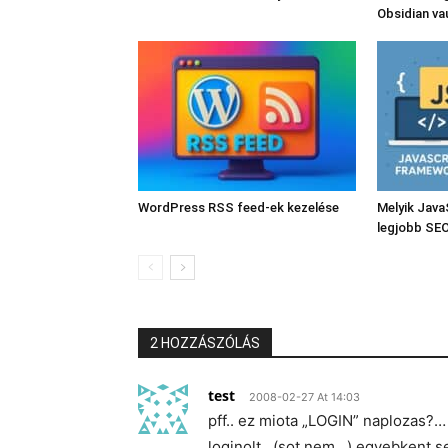
Obsidian va
WordPress RSS feed-ek kezelése
Melyik Java
legjobb SE
2 HOZZÁSZÓLÁS
test
2008-02-27 At 14:03
pff.. ez miota „LOGIN” naplozas?… 
loginolt.. (sot nem…) egyebkent 