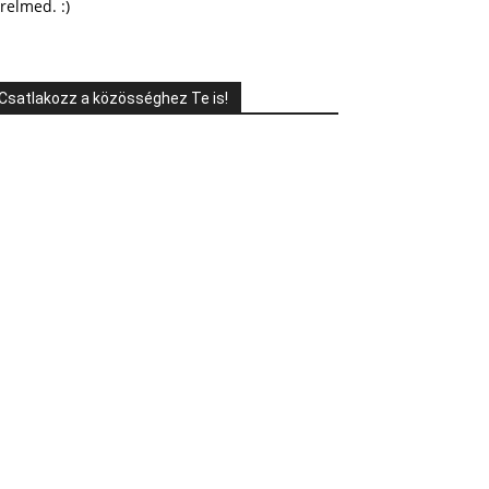
relmed. :)
Csatlakozz a közösséghez Te is!