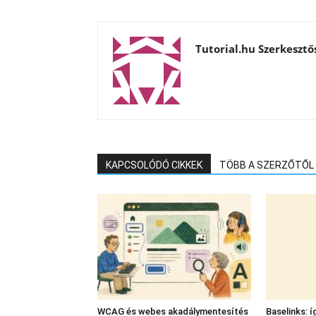
Tutorial.hu Szerkesztő
KAPCSOLÓDÓ CIKKEK
TÖBB A SZERZŐTŐL
WCAG és webes akadálymentesítés
Baselinks: í