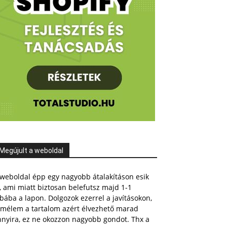
"
\r
\n
"
;
Megújult a weboldal
weboldal épp egy nagyobb átalakításon esik
, ami miatt biztosan belefutsz majd 1-1
bába a lapon. Dolgozok ezerrel a javításokon,
emélem a tartalom azért élvezhető marad
nnyira, ez ne okozzon nagyobb gondot. Thx a