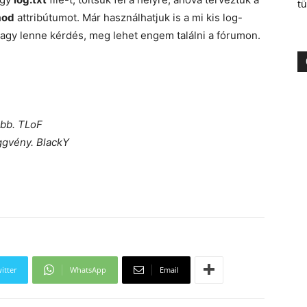
tü
mod
attribútumot. Már használhatjuk is a mi kis log-
vagy lenne kérdés, meg lehet engem találni a fórumon.
ább. TLoF
ggvény. BlackY
itter
WhatsApp
Email