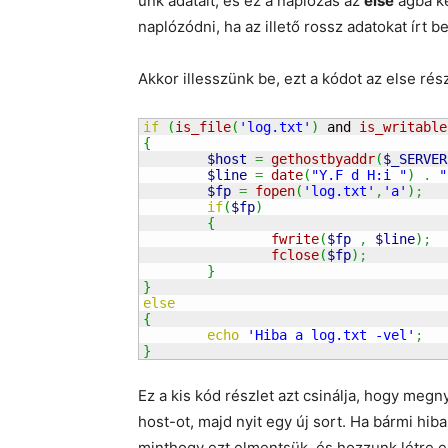
unk adatait, és ez a naplózás az
else
ágba ke
naplózódni, ha az illető rossz adatokat írt b
Akkor illesszünk be, ezt a kódot az else rés
if
(
is_file
(
'log.txt'
)
 and 
is_writable
{
$host
=
gethostbyaddr
(
$_SERVER
$line
=
date
(
"Y.F d H:i "
)
.
"
$fp
=
fopen
(
'log.txt'
,
'a'
)
;
if
(
$fp
)
{
fwrite
(
$fp
,
$line
)
;
fclose
(
$fp
)
;
}
}
else
{
echo
'Hiba a log.txt -vel'
;
}
Ez a kis kód részlet azt csinálja, hogy megny
host-ot, majd nyit egy új sort. Ha bármi hiba
minthogy ezt elmentsük, és hozzunk létre 