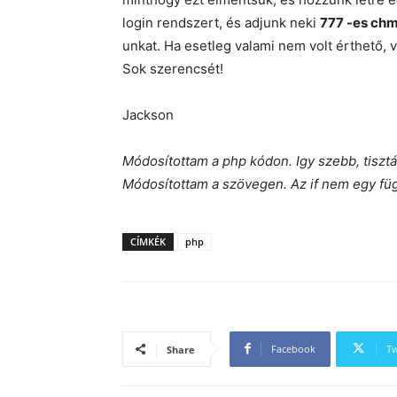
login rendszert, és adjunk neki
777 -es ch
unkat. Ha esetleg valami nem volt érthető, 
Sok szerencsét!
Jackson
Módosítottam a php kódon. Igy szebb, tiszt
Módosítottam a szövegen. Az if nem egy fü
CÍMKÉK
php
Facebook
Tw
Share