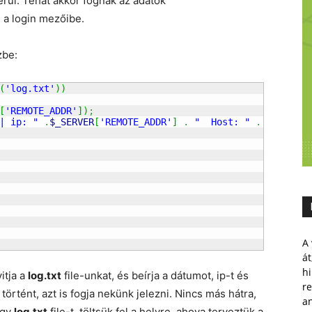
rül. Tehát akkor fognak az adatok
e a login mezőibe.
zbe:
(
'log.txt'
)
)
[
'REMOTE_ADDR'
]
)
;
| ip: "
.
$_SERVER
[
'REMOTE_ADDR'
]
.
"  Host: "
.
$host
.
A 
át
hi
itja a
log.txt
file-unkat, és beírja a dátumot, ip-t és
r
 történt, azt is fogja nekünk jelezni. Nincs más hátra,
a
egy
log.txt
file-t, töltsük fel a helyre, ahova terveztük a