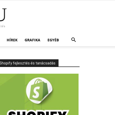
U
ítés
HÍREK
GRAFIKA
EGYÉB
Shopify fejlesztés és tanácsadás