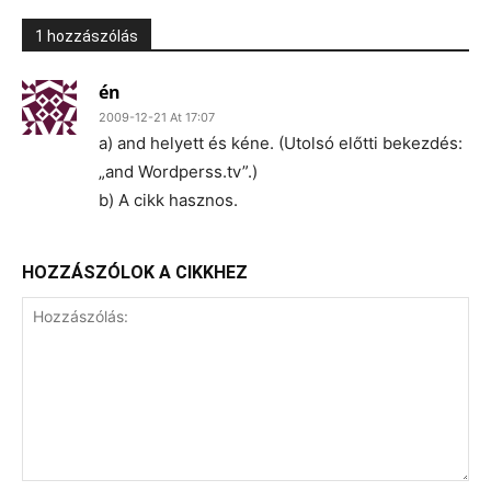
1 hozzászólás
én
2009-12-21 At 17:07
a) and helyett és kéne. (Utolsó előtti bekezdés:
„and Wordperss.tv”.)
b) A cikk hasznos.
HOZZÁSZÓLOK A CIKKHEZ