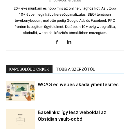
http://blog.harder.hu
20+ éve munkám és hobbim is az online világhoz köt. Az utóbbi
10+ évben leginkább keresőopimalizálás (SEO) témában
tevékenykedem, mellette pedig Google Ads és Facebook PPC
fronton is segítem ügyfeleimet. Korábban 10+ évig webgrafika,
sitebuild, weboldal készítés témakörben mozogtam.
KAPCSOLÓDÓ CIKKEK
TÖBB A SZERZŐTŐL
WCAG és webes akadálymentesítés
Baselinks: így lesz weboldal az
Obsidian vault-odból