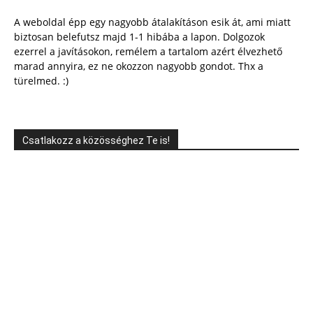
A weboldal épp egy nagyobb átalakításon esik át, ami miatt
biztosan belefutsz majd 1-1 hibába a lapon. Dolgozok
ezerrel a javításokon, remélem a tartalom azért élvezhető
marad annyira, ez ne okozzon nagyobb gondot. Thx a
türelmed. :)
Csatlakozz a közösséghez Te is!