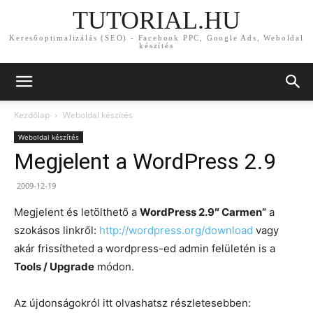
TUTORIAL.HU
Keresőoptimalizálás (SEO) - Facebook PPC, Google Ads, Weboldal
készítés
Kezdőlap
Weboldal készítés
Weboldal készítés
Megjelent a WordPress 2.9
2009-12-19
Megjelent és letölthető a
WordPress 2.9″ Carmen”
a
szokásos linkről:
http://wordpress.org/download
vagy
akár frissítheted a wordpress-ed admin felületén is a
Tools / Upgrade
módon.
Az újdonságokról itt olvashatsz részletesebben: