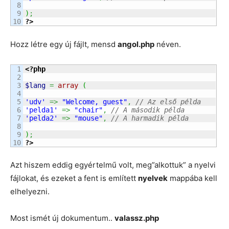
8

9

)
;
?>
Hozz létre egy új fájlt, mensd
angol.php
néven.
1

<?php
2

3

$lang
=
array
(
4

5

'udv'
=>
"Welcome, guest"
,
// Az első példa
6

'pelda1'
=>
"chair"
,
// A második példa
7

'pelda2'
=>
"mouse"
,
// A harmadik példa
8

9

)
;
?>
Azt hiszem eddig egyértelmű volt, meg”alkottuk” a nyelvi
fájlokat, és ezeket a fent is említett
nyelvek
mappába kell
elhelyezni.
Most ismét új dokumentum..
valassz.php