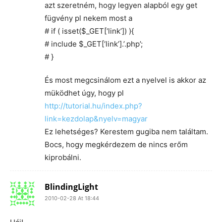
azt szeretném, hogy legyen alapból egy get
fügvény pl nekem most a
# if ( isset($_GET[‘link’]) ){
# include $_GET[‘link’].’.php’;
# }
És most megcsinálom ezt a nyelvel is akkor az
müködhet úgy, hogy pl
http://tutorial.hu/index.php?
link=kezdolap&nyelv=magyar
Ez lehetséges? Kerestem gugiba nem találtam.
Bocs, hogy megkérdezem de nincs erőm
kiprobálni.
BlindingLight
2010-02-28 At 18:44