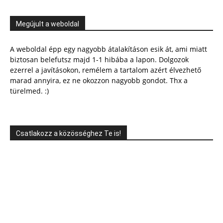
Megújult a weboldal
A weboldal épp egy nagyobb átalakításon esik át, ami miatt
biztosan belefutsz majd 1-1 hibába a lapon. Dolgozok
ezerrel a javításokon, remélem a tartalom azért élvezhető
marad annyira, ez ne okozzon nagyobb gondot. Thx a
türelmed. :)
Csatlakozz a közösséghez Te is!