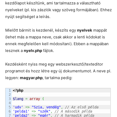
kezdőlapot készítünk, ami tartalmazza a választható
nyelveket (pl. kis zászlók vagy szöveg formájában). Ehhez
nyújt segítséget a leírás.
Mielőtt bármit is kezdenél, készíts egy
nyelvek
mappát
(lehet más a mappa neve, csak akkor a lenti kódokat is
ennek megfelelően kell módosítani). Ebben a mappában
lesznek a
nyelv.php
fájlok.
Kezdésként nyiss meg egy webszerkesztő/texteditor
programot és hozz létre egy új dokumentumot. A neve pl.
legyen:
magyar.php
, tartalma pedig:
1

<?php
2

3

$lang
=
array
(
4

5

'udv'
=>
"Szia, vendég"
,
// Az első példa
6

'pelda1'
=>
"szék"
,
// A második példa
7

'pelda2'
=>
"egér"
,
// A harmadik példa