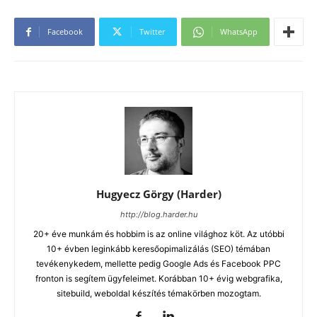
Facebook
Twitter
WhatsApp
Hugyecz Görgy (Harder)
http://blog.harder.hu
20+ éve munkám és hobbim is az online világhoz köt. Az utóbbi
10+ évben leginkább keresőopimalizálás (SEO) témában
tevékenykedem, mellette pedig Google Ads és Facebook PPC
fronton is segítem ügyfeleimet. Korábban 10+ évig webgrafika,
sitebuild, weboldal készítés témakörben mozogtam.