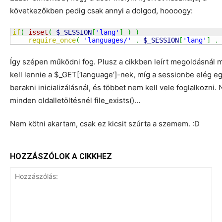
következőkben pedig csak annyi a dolgod, hoooogy:
if
(
isset
(
$_SESSION
[
'lang'
]
)
)
require_once
(
'languages/'
.
$_SESSION
[
'lang'
]
.
Így szépen működni fog. Plusz a cikkben leírt megoldásnál m
kell lennie a $_GET[‘language’]-nek, míg a sessionbe elég e
berakni inicializálásnál, és többet nem kell vele foglalkozni
minden oldalletöltésnél file_exists()…
Nem kötni akartam, csak ez kicsit szúrta a szemem. :D
HOZZÁSZÓLOK A CIKKHEZ