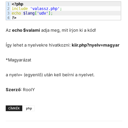
1

<?php
2

include
'valassz.php'
;
3

echo
$lang
[
'udv'
]
;
?>
Az
echo $valami
adja meg, mit írjon ki a kód!
Így lehet a nyelvekre hivatkozni:
kiir.php?nyelv=magyar
*Magyarázat
a nyelv= (egyenlő) után kell beírni a nyelvet.
Szerző
: RoolY
CÍMKÉK
php