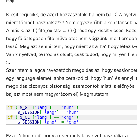
Háj!
Kicsit régi cikk, de azért hozzászólok, ha nem baj! :) A nyelvi
miért tömböt használsz??? Nem egyszerűbb a konstansok h
A másik: az if ( file_exists( … ) ) {} rész egy kicsit vicces. Kez
hogy fölöslegesen file műveletet nem végzünk, mert erede
lassú. Meg azt sem értem, hogy miért az a ‘ha’, hogy létezik-e
Van x nyelved, te írod az oldalt, csak tudod, hogy milyen file
:D
Szerintem a legcélravezetőbb megoldás az, hogy sessionben
egy language elemet, abba berakod pl, hogy ‘hun’, és ennyi. (
megoldás bizonyos biztonsági szempontok miatt is előnyös,
baj ezt most nem magyarázom el) Megmutatom:
if
(
$_GET
[
'lang'
]
==
'hun'
)
$_SESSION
[
'lang'
]
=
'hun'
;
if
(
$_GET
[
'lang'
]
==
'eng'
)
$_SESSION
[
'lang'
]
=
'eng'
;
Ezzel ‘elmented’, hogy a user melyik nyelvet használja, a