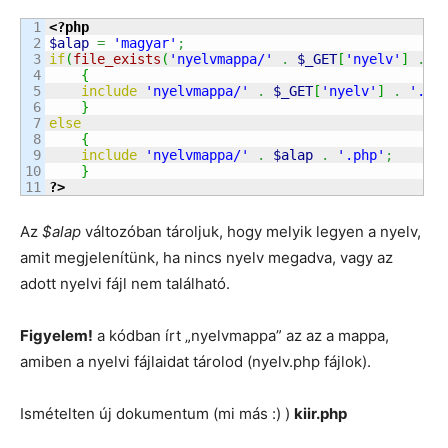
1

<?php
2

$alap
=
'magyar'
;
3

if
(
file_exists
(
'nyelvmappa/'
.
$_GET
[
'nyelv'
]
.
'
4

{
5

include
'nyelvmappa/'
.
$_GET
[
'nyelv'
]
.
'.ph
6

}
7

else
8

{
9

include
'nyelvmappa/'
.
$alap
.
'.php'
;
10

}
?>
Az
$alap
változóban tároljuk, hogy melyik legyen a nyelv,
amit megjelenítünk, ha nincs nyelv megadva, vagy az
adott nyelvi fájl nem található.
Figyelem!
a kódban írt „nyelvmappa” az az a mappa,
amiben a nyelvi fájlaidat tárolod (nyelv.php fájlok).
Ismételten új dokumentum (mi más :) )
kiir.php