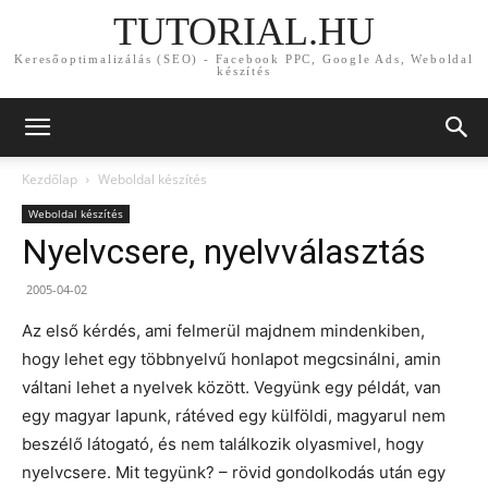
TUTORIAL.HU
Keresőoptimalizálás (SEO) - Facebook PPC, Google Ads, Weboldal
készítés
Kezdőlap
Weboldal készítés
Weboldal készítés
Nyelvcsere, nyelvválasztás
2005-04-02
Az első kérdés, ami felmerül majdnem mindenkiben,
hogy lehet egy többnyelvű honlapot megcsinálni, amin
váltani lehet a nyelvek között. Vegyünk egy példát, van
egy magyar lapunk, rátéved egy külföldi, magyarul nem
beszélő látogató, és nem találkozik olyasmivel, hogy
nyelvcsere. Mit tegyünk? – rövid gondolkodás után egy