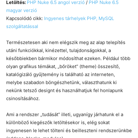
Letöltés:
PHP Nuke 6.5 angol verzió
/
PHP Nuke 6.5
magyar verzió
Kapcsolódó cikk:
Ingyenes tárhelyek PHP, MySQL
szolgáltatással
Természetesen aki nem elégszik meg az alap telepítés
utáni funkciókkal, kinézettel, tulajdonságokkal, a
későbbiekben bármikor módosíthat ezeken. Például több
olyan grafikus témákat, „bőröket” (theme) összesítő,
katalógizáló gyűjtemény is található az interneten,
melybe szabadon böngészhetünk, választhatunk ki
nekünk tetsző designt és használhatjuk fel honlapunk
csinosításához.
Ami a rendszer „tudását” illeti, ugyanígy járhatunk el a
különböző kiegészők letöltésekor is, elég sokat
ingyenesen le lehet tölteni és beilleszteni rendszerünkbe