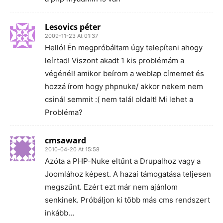
Lesovics péter
2009-11-23 At 01:37
Helló! Én megpróbáltam úgy telepíteni ahogy
leírtad! Viszont akadt 1 kis problémám a
végénél! amikor beírom a weblap címemet és
hozzá írom hogy phpnuke/ akkor nekem nem
csinál semmit :( nem talál oldalt! Mi lehet a
Probléma?
cmsaward
2010-04-20 At 15:58
Azóta a PHP-Nuke eltűnt a Drupalhoz vagy a
Joomlához képest. A hazai támogatása teljesen
megszűnt. Ezért ezt már nem ajánlom
senkinek. Próbáljon ki több más cms rendszert
inkább…