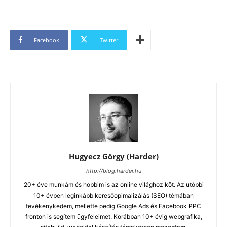
Facebook
Twitter
Hugyecz Görgy (Harder)
http://blog.harder.hu
20+ éve munkám és hobbim is az online világhoz köt. Az utóbbi
10+ évben leginkább keresőopimalizálás (SEO) témában
tevékenykedem, mellette pedig Google Ads és Facebook PPC
fronton is segítem ügyfeleimet. Korábban 10+ évig webgrafika,