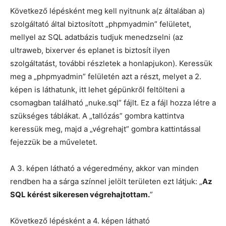
Következő lépésként meg kell nyitnunk a(z általában a)
szolgáltató által biztosított „phpmyadmin” felületet,
mellyel az SQL adatbázis tudjuk menedzselni (az
ultraweb, bixerver és eplanet is biztosít ilyen
szolgáltatást, további részletek a honlapjukon). Keressük
meg a „phpmyadmin” felületén azt a részt, melyet a 2.
képen is láthatunk, itt lehet gépünkről feltölteni a
csomagban található „nuke.sql” fájlt. Ez a fájl hozza létre a
szükséges táblákat. A „tallózás” gombra kattintva
keressük meg, majd a „végrehajt” gombra kattintással
fejezzük be a műveletet.
A 3. képen látható a végeredmény, akkor van minden
rendben ha a sárga színnel jelölt területen ezt látjuk: „
Az
SQL kérést sikeresen végrehajtottam.
”
Következő lépésként a 4. képen látható