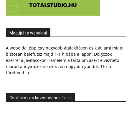
Megújult a weboldal
A weboldal épp egy nagyobb átalakításon esik át, ami miatt
biztosan belefutsz majd 1-1 hibába a lapon. Dolgozok
ezerrel a javításokon, remélem a tartalom azért élvezhető
marad annyira, ez ne okozzon nagyobb gondot. Thx a
türelmed. :)
Csatlakozz a közösséghez Te is!