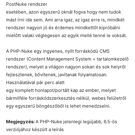
PostNuke rendszer
esetében, azon egyszerű oknál fogva hogy nem tudok
mást írni ide sem. Ami arra igaz, az igaz erre is, mindkét
rendszer nagyon jó és érdemes mindkettőt kipróbálni
mielőtt valaki véglegesen az egyik mellé tenné le voksát.
A PHP-Nuke egy ingyenes, nyílt forráskódú CMS
rendszer (Content Management System = tartalomkezelő
rendszer), melyet a világon nagyon sokan és sok helyről
fejlesztenek, bővítenek, javítanak folyamatosan.
Használatával pár perc alatt
egy komplett honlapot/portált kap az ember, melyet
bármilféle forráskódszerkesztés nélkül, webes felületről
egy egyszerű böngészőből is lehet menedzselni.
Megjegyzés:
A PHP-Nuke jelenlegi legújabb, 6.5-ös
verziójához készült a leírás