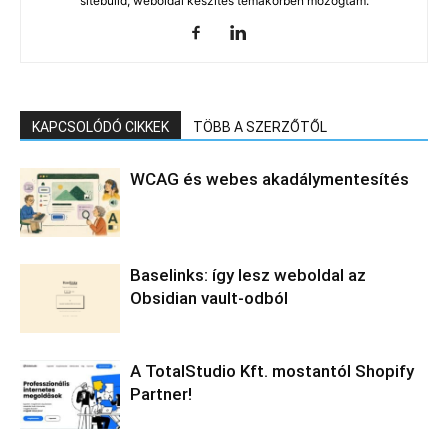
sitebuild, weboldal készítés témakörben mozogtam.
KAPCSOLÓDÓ CIKKEK
TÖBB A SZERZŐTŐL
WCAG és webes akadálymentesítés
Baselinks: így lesz weboldal az
Obsidian vault-odból
A TotalStudio Kft. mostantól Shopify
Partner!