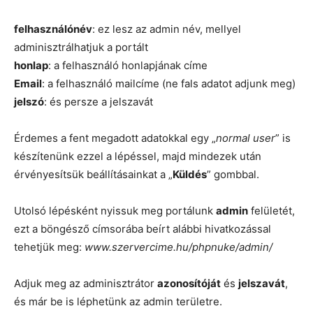
felhasználónév
: ez lesz az admin név, mellyel
adminisztrálhatjuk a portált
honlap
: a felhasználó honlapjának címe
Email
: a felhasználó mailcíme (ne fals adatot adjunk meg)
jelszó
: és persze a jelszavát
Érdemes a fent megadott adatokkal egy „
normal user
” is
készítenünk ezzel a lépéssel, majd mindezek után
érvényesítsük beállításainkat a „
Küldés
” gombbal.
Utolsó lépésként nyissuk meg portálunk
admin
felületét,
ezt a böngésző címsorába beírt alábbi hivatkozással
tehetjük meg:
www.szervercime.hu/phpnuke/admin/
Adjuk meg az adminisztrátor
azonosítóját
és
jelszavát
,
és már be is léphetünk az admin területre.