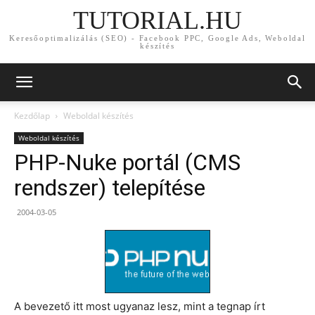
TUTORIAL.HU
Keresőoptimalizálás (SEO) - Facebook PPC, Google Ads, Weboldal
készítés
Kezdőlap
Weboldal készítés
Weboldal készítés
PHP-Nuke portál (CMS
rendszer) telepítése
2004-03-05
A bevezető itt most ugyanaz lesz, mint a tegnap írt