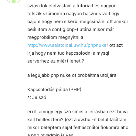
sziasztok elolvastam a tutorialt és nagyon
tetszik számomra nagyon hasznos volt egy
bajom hogy nem sikerül megcsinálni ott amikor
beállitom a config.php-t utána mikor már
megprobálom megnyitni a
http://www.sajatoldal.uw.hu/phpnuke/
ott azt
irja hogy nem tud kapcsolodni a mysql
serverhez ez miért lehet ?
a legujabb pnp nuke ot probáltma utoljára
Kapcsolódás példa (PHP):
*: Jelszó
erről amugy egy szó sincs a leírásban ezt hova
kell beilleszteni? (ezt a uw.hu -n belül találtam
mikor beléptem saját felhasználoi fiókomra ahol
a php myadmin is van