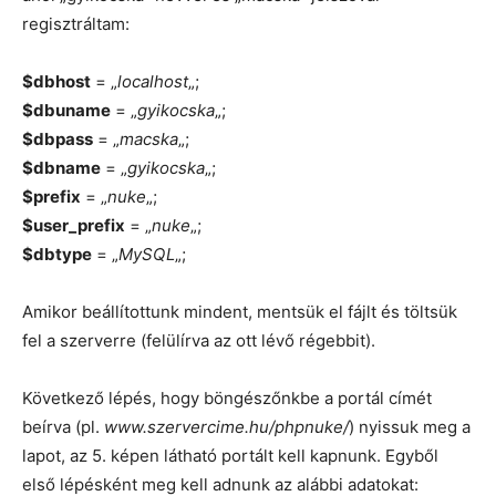
regisztráltam:
$dbhost
= „
localhost
„;
$dbuname
= „
gyikocska
„;
$dbpass
= „
macska
„;
$dbname
= „
gyikocska
„;
$prefix
= „
nuke
„;
$user_prefix
= „
nuke
„;
$dbtype
= „
MySQL
„;
Amikor beállítottunk mindent, mentsük el fájlt és töltsük
fel a szerverre (felülírva az ott lévő régebbit).
Következő lépés, hogy böngészőnkbe a portál címét
beírva (pl.
www.szervercime.hu/phpnuke/
) nyissuk meg a
lapot, az 5. képen látható portált kell kapnunk. Egyből
első lépésként meg kell adnunk az alábbi adatokat: