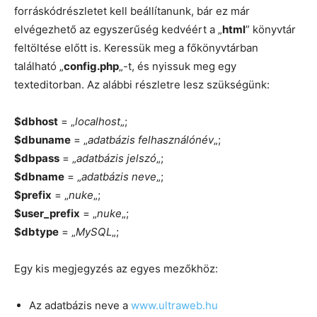
forráskódrészletet kell beállítanunk, bár ez már
elvégezhető az egyszerűség kedvéért a „
html
” könyvtár
feltöltése előtt is. Keressük meg a főkönyvtárban
található „
config.php
„-t, és nyissuk meg egy
texteditorban. Az alábbi részletre lesz szükségünk:
$dbhost
= „
localhost
„;
$dbuname
= „
adatbázis felhasználónév
„;
$dbpass
= „
adatbázis jelszó
„;
$dbname
= „
adatbázis neve
„;
$prefix
= „
nuke
„;
$user_prefix
= „
nuke
„;
$dbtype
= „
MySQL
„;
Egy kis megjegyzés az egyes mezőkhöz:
Az adatbázis neve a
www.ultraweb.hu