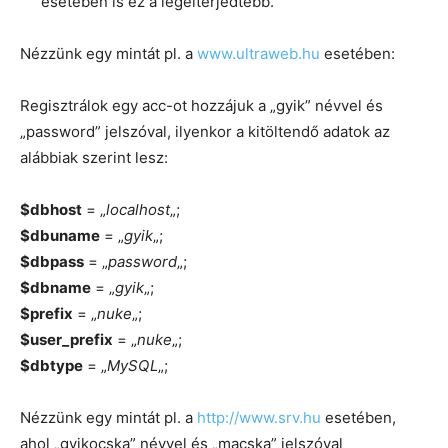
esetében is ez a legelterjedtebb.
Nézzünk egy mintát pl. a
www.ultraweb.hu
esetében:
Regisztrálok egy acc-ot hozzájuk a „gyik” névvel és
„password” jelszóval, ilyenkor a kitöltendő adatok az
alábbiak szerint lesz:
$dbhost
= „
localhost
„;
$dbuname
= „
gyik
„;
$dbpass
= „
password
„;
$dbname
= „
gyik
„;
$prefix
= „
nuke
„;
$user_prefix
= „
nuke
„;
$dbtype
= „
MySQL
„;
Nézzünk egy mintát pl. a
http://www.srv.hu
esetében,
ahol „gyikocska” névvel és „macska” jelszóval