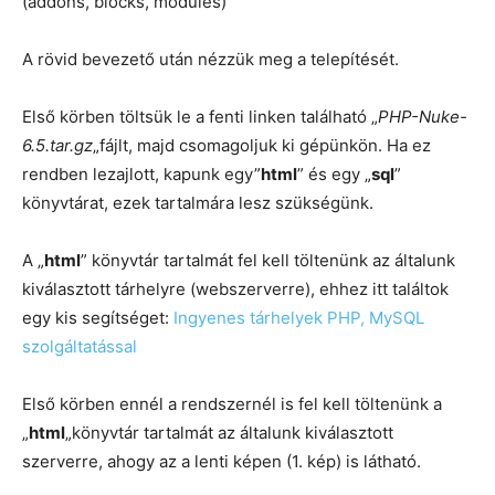
(addons, blocks, modules)
A rövid bevezető után nézzük meg a telepítését.
Első körben töltsük le a fenti linken található „
PHP-Nuke-
6.5.tar.gz
„fájlt, majd csomagoljuk ki gépünkön. Ha ez
rendben lezajlott, kapunk egy”
html
” és egy „
sql
”
könyvtárat, ezek tartalmára lesz szükségünk.
A „
html
” könyvtár tartalmát fel kell töltenünk az általunk
kiválasztott tárhelyre (webszerverre), ehhez itt találtok
egy kis segítséget:
Ingyenes tárhelyek PHP, MySQL
szolgáltatással
Első körben ennél a rendszernél is fel kell töltenünk a
„
html
„könyvtár tartalmát az általunk kiválasztott
szerverre, ahogy az a lenti képen (1. kép) is látható.