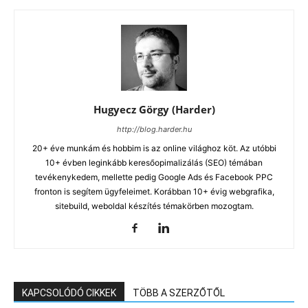
Hugyecz Görgy (Harder)
http://blog.harder.hu
20+ éve munkám és hobbim is az online világhoz köt. Az utóbbi
10+ évben leginkább keresőopimalizálás (SEO) témában
tevékenykedem, mellette pedig Google Ads és Facebook PPC
fronton is segítem ügyfeleimet. Korábban 10+ évig webgrafika,
sitebuild, weboldal készítés témakörben mozogtam.
KAPCSOLÓDÓ CIKKEK
TÖBB A SZERZŐTŐL