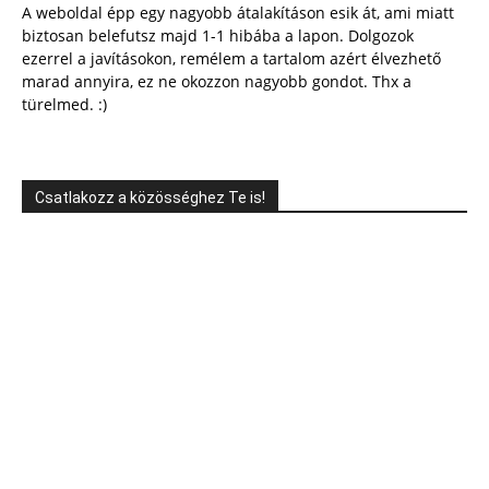
A weboldal épp egy nagyobb átalakításon esik át, ami miatt
biztosan belefutsz majd 1-1 hibába a lapon. Dolgozok
ezerrel a javításokon, remélem a tartalom azért élvezhető
marad annyira, ez ne okozzon nagyobb gondot. Thx a
türelmed. :)
Csatlakozz a közösséghez Te is!