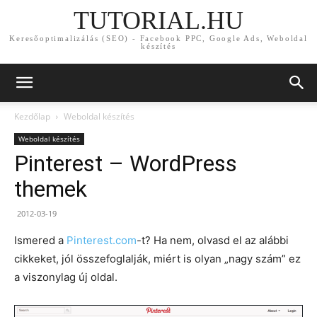
TUTORIAL.HU
Keresőoptimalizálás (SEO) - Facebook PPC, Google Ads, Weboldal
készítés
Kezdőlap
Weboldal készítés
Weboldal készítés
Pinterest – WordPress
themek
2012-03-19
Ismered a
Pinterest.com
-t? Ha nem, olvasd el az alábbi
cikkeket, jól összefoglalják, miért is olyan „nagy szám” ez
a viszonylag új oldal.