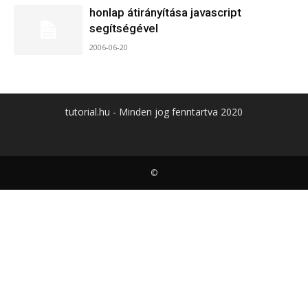
honlap átirányítása javascript
segítségével
2006-06-20
tutorial.hu - Minden jog fenntartva 2020
©