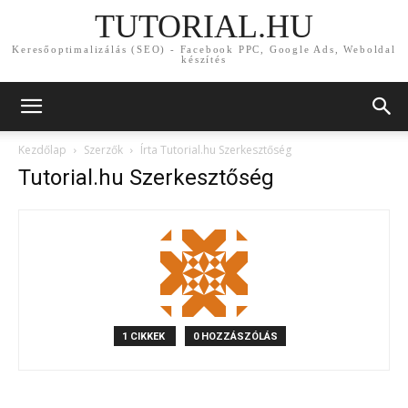
TUTORIAL.HU
Keresőoptimalizálás (SEO) - Facebook PPC, Google Ads, Weboldal
készítés
Kezdőlap
Szerzők
Írta Tutorial.hu Szerkesztőség
Tutorial.hu Szerkesztőség
1 CIKKEK
0 HOZZÁSZÓLÁS