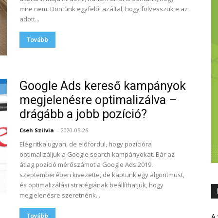
mire nem. Döntünk egyfelől azáltal, hogy fölvesszük e az
adott...
Tovább
Google Ads kereső kampányok
megjelenésre optimalizálva –
drágább a jobb pozíció?
Cseh Szilvia
-
2020-05-26
Elég ritka ugyan, de előfordul, hogy pozícióra
optimalizáljuk a Google search kampányokat. Bár az
átlag pozíció mérőszámot a Google Ads 2019.
szeptemberében kivezette, de kaptunk egy algoritmust,
és optimalizálási stratégiának beállíthatjuk, hogy
megjelenésre szeretnénk...
A 
Tovább