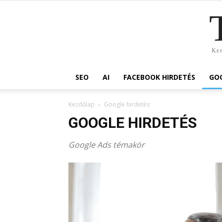
Ker
SEO
AI
FACEBOOK HIRDETÉS
GOO
Kezdőlap
Google hirdetés
GOOGLE HIRDETÉS
Google Ads témakör