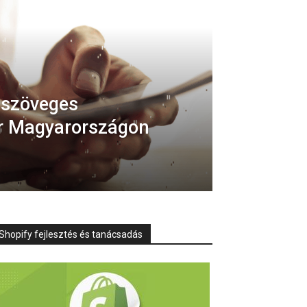
 szöveges
ár Magyarországon
Shopify fejlesztés és tanácsadás