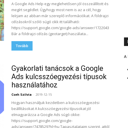
A Google Ads Help egy meglehetősen jól összeállított és
megírt segédlet. Úgyhogy most nem is az a cél, hogy
leírjam az abban már szereplő információkat. A földrajzi
célzásokról szóló súgó cikk itt található:
https://support.google.com/google-ads/answer/1722043
Bár a földrajzi célzás (geotarget) haszálata...
Tovább
A 
Gyakorlati tanácsok a Google
Ads kulcsszóegyezési típusok
használatához
Cseh Szilvia
-
2019-12-15
Hogyan használjuk kezdetben a kulcsszóegyezési
beállításokat A kulcsszóegyezési típusokat jól
elmagyarázza a Google Ads súgó cikke:
https://support.google.com/google-
ads/answer/7478529?hl=hu Tapasztalataim szerint, attól