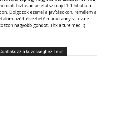
i miatt biztosan belefutsz majd 1-1 hibába a
pon. Dolgozok ezerrel a javításokon, remélem a
rtalom azért élvezhető marad annyira, ez ne
ozzon nagyobb gondot. Thx a türelmed. :)
Csatlakozz a közösséghez Te is!