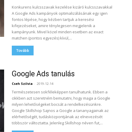
Konkurens kulcsszavak kezelése kizáró kulcsszavakkal
A Google Ads kampányok optimalizálásának egy igen
fontos lépése, hogy kézben tartjuk a keresési
kifejezéseket, amire ténylegesen megjelenik a
kampányunk. Mivel közel minden esetben az exact
matchen (pontos egyezés) kívül,...
Tovább
Google Ads tanulás
Cseh Szilvia
-
2019-12-14
Természetesen sokféleképpen tanulhatunk. Ebben a
cikkben azt szeretném bemutatni, hogy maga a Google
milyen lehetőségeket bocsát a rendelkezésünkre.
Google Skillshop Sajnos a Google a tananyagainak az
elérhetőségét, tudásközpontjának az elnevezését
többször változtatta. Jelenleg Skillshop néven fut,...