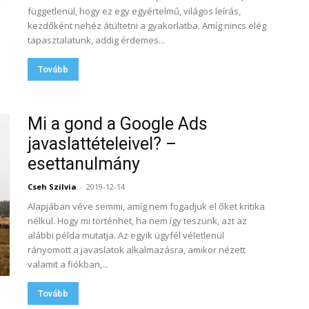
függetlenül, hogy ez egy egyértelmű, világos leírás,
kezdőként nehéz átültetni a gyakorlatba. Amíg nincs elég
tapasztalatunk, addig érdemes...
Tovább
Mi a gond a Google Ads
javaslattételeivel? –
esettanulmány
Cseh Szilvia
-
2019-12-14
Alapjában véve semmi, amíg nem fogadjuk el őket kritika
nélkül. Hogy mi történhet, ha nem így teszünk, azt az
alábbi példa mutatja. Az egyik ügyfél véletlenül
rányomott a javaslatok alkalmazásra, amikor nézett
valamit a fiókban,...
Tovább