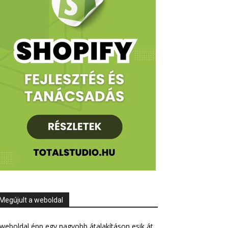
Megújult a weboldal
weboldal épp egy nagyobb átalakításon esik át,