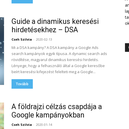
am
la
ta
Guide a dinamikus keresési
ok
hirdetésekhez – DSA
Cseh Szilvia
-
2020-02-13
Mi a DSA kampány? A DSA kampány a Google Ads
search kampányok egyik típusa. A dynamic search ads
rövidítése, magyarul dinamikus keresési hirdetés.
Lényege, hogy a felhasználó által a Google keresőbe
beírt keresési kifejezést felelteti meg a Google...
Tovább
A földrajzi célzás csapdája a
Google kampányokban
Cseh Szilvia
-
2020-01-14