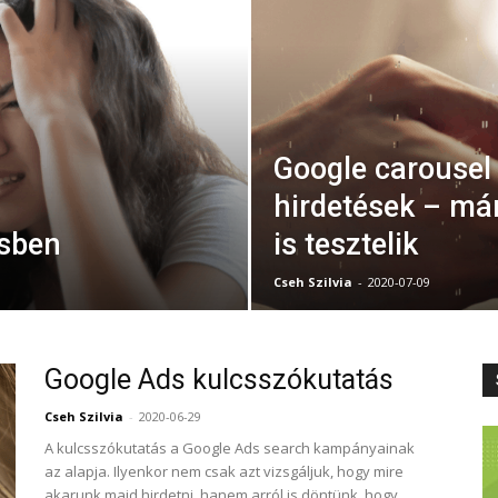
Google carousel
hirdetések – m
dsben
is tesztelik
Cseh Szilvia
-
2020-07-09
Google Ads kulcsszókutatás
Cseh Szilvia
-
2020-06-29
A kulcsszókutatás a Google Ads search kampányainak
az alapja. Ilyenkor nem csak azt vizsgáljuk, hogy mire
akarunk majd hirdetni, hanem arról is döntünk, hogy