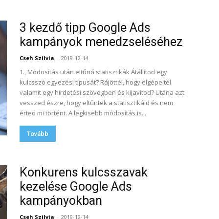
3 kezdő tipp Google Ads
kampányok menedzseléséhez
Cseh Szilvia
-
2019-12-14
1., Módosítás után eltűnő statisztikák Átállítod egy
kulcsszó egyezési típusát? Rájöttél, hogy elgépeltél
valamit egy hirdetési szövegben és kijavítod? Utána azt
vesszed észre, hogy eltűntek a statisztikáid és nem
érted mi történt. A legkisebb módosítás is...
Tovább
Konkurens kulcsszavak
kezelése Google Ads
kampányokban
Cseh Szilvia
-
2019-12-14