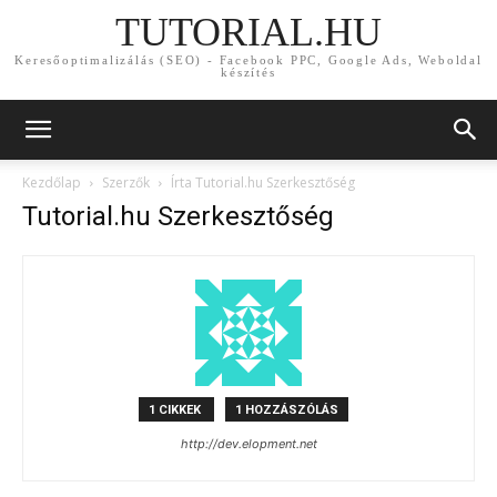
TUTORIAL.HU
Keresőoptimalizálás (SEO) - Facebook PPC, Google Ads, Weboldal
készítés
Kezdőlap
Szerzők
Írta Tutorial.hu Szerkesztőség
Tutorial.hu Szerkesztőség
1 CIKKEK
1 HOZZÁSZÓLÁS
http://dev.elopment.net