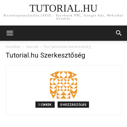
TUTORIAL.HU
Keresőoptimalizálás (SEO) - Facebook PPC, Google Ads, Weboldal
készítés
Kezdőlap
Szerzők
Írta Tutorial.hu Szerkesztőség
Tutorial.hu Szerkesztőség
1 CIKKEK
0 HOZZÁSZÓLÁS