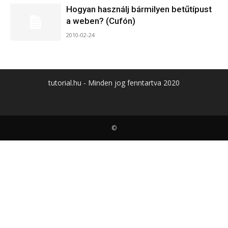
Hogyan használj bármilyen betűtípust
a weben? (Cufón)
2010-02-24
tutorial.hu - Minden jog fenntartva 2020
©