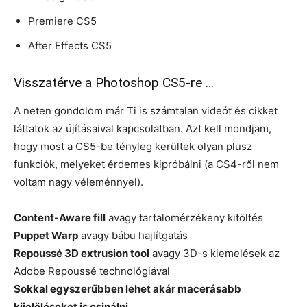
Premiere CS5
After Effects CS5
Visszatérve a Photoshop CS5-re …
A neten gondolom már Ti is számtalan videót és cikket
láttatok az újításaival kapcsolatban. Azt kell mondjam,
hogy most a CS5-be tényleg kerültek olyan plusz
funkciók, melyeket érdemes kipróbálni (a CS4-ről nem
voltam nagy véleménnyel).
Content-Aware fill
avagy tartalomérzékeny kitöltés
Puppet Warp
avagy bábu hajlítgatás
Repoussé 3D extrusion tool
avagy 3D-s kiemelések az
Adobe Repoussé technológiával
Sokkal egyszerűbben lehet akár macerásabb
kijelöléseket is csinálni