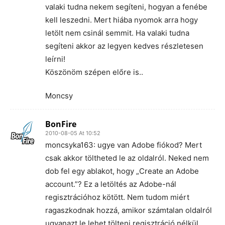
valaki tudna nekem segíteni, hogyan a fenébe
kell leszedni. Mert hiába nyomok arra hogy
letölt nem csinál semmit. Ha valaki tudna
segíteni akkor az legyen kedves részletesen
leírni!
Köszönöm szépen előre is..
Moncsy
BonFire
2010-08-05 At 10:52
moncsyka163: ugye van Adobe fiókod? Mert
csak akkor töltheted le az oldalról. Neked nem
dob fel egy ablakot, hogy „Create an Adobe
account.”? Ez a letöltés az Adobe-nál
regisztrációhoz kötött. Nem tudom miért
ragaszkodnak hozzá, amikor számtalan oldalról
ugyanazt le lehet tölteni regisztráció nélkül.