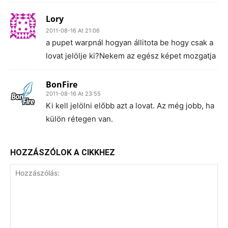
Lory
2011-08-16 At 21:06
a pupet warpnál hogyan állitota be hogy csak a
lovat jelölje ki?Nekem az egész képet mozgatja
BonFire
2011-08-16 At 23:55
Ki kell jelölni előbb azt a lovat. Az még jobb, ha
külön rétegen van.
HOZZÁSZÓLOK A CIKKHEZ