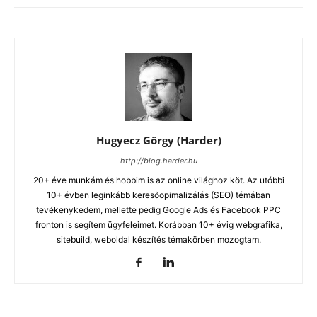
Hugyecz Görgy (Harder)
http://blog.harder.hu
20+ éve munkám és hobbim is az online világhoz köt. Az utóbbi
10+ évben leginkább keresőopimalizálás (SEO) témában
tevékenykedem, mellette pedig Google Ads és Facebook PPC
fronton is segítem ügyfeleimet. Korábban 10+ évig webgrafika,
sitebuild, weboldal készítés témakörben mozogtam.