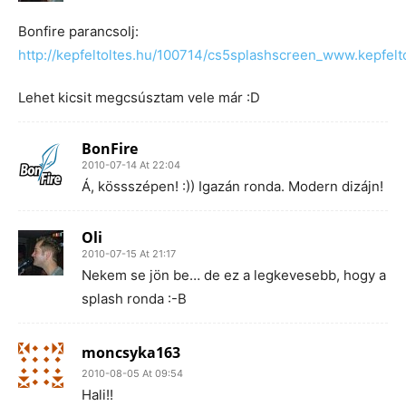
Bonfire parancsolj:
http://kepfeltoltes.hu/100714/cs5splashscreen_www.kepfelto
Lehet kicsit megcsúsztam vele már :D
BonFire
2010-07-14 At 22:04
Á, kössszépen! :)) Igazán ronda. Modern dizájn!
Oli
2010-07-15 At 21:17
Nekem se jön be… de ez a legkevesebb, hogy a
splash ronda :-B
moncsyka163
2010-08-05 At 09:54
Hali!!