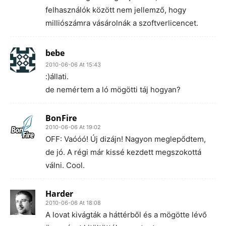
felhasználók között nem jellemző, hogy
milliószámra vásárolnák a szoftverlicencet.
bebe
2010-06-06 At 15:43
:)állati.
de nemértem a ló mögötti táj hogyan?
BonFire
2010-06-06 At 19:02
OFF: Vaóóó! Új dizájn! Nagyon meglepődtem,
de jó. A régi már kissé kezdett megszokottá
válni. Cool.
Harder
2010-06-06 At 18:08
A lovat kivágták a háttérből és a mögötte lévő