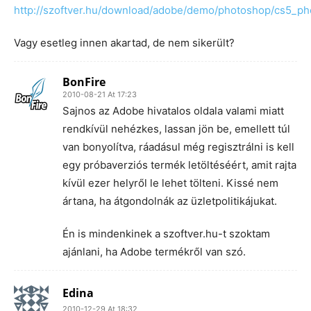
http://szoftver.hu/download/adobe/demo/photoshop/cs5_p
Vagy esetleg innen akartad, de nem sikerült?
BonFire
2010-08-21 At 17:23
Sajnos az Adobe hivatalos oldala valami miatt
rendkívül nehézkes, lassan jön be, emellett túl
van bonyolítva, ráadásul még regisztrálni is kell
egy próbaverziós termék letöltéséért, amit rajta
kívül ezer helyről le lehet tölteni. Kissé nem
ártana, ha átgondolnák az üzletpolitikájukat.
Én is mindenkinek a szoftver.hu-t szoktam
ajánlani, ha Adobe termékről van szó.
Edina
2010-12-29 At 18:32