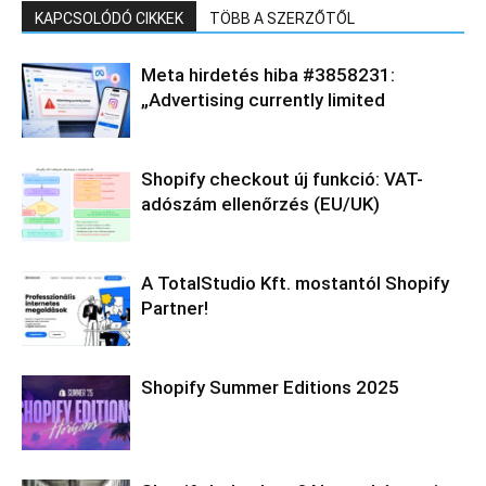
KAPCSOLÓDÓ CIKKEK
TÖBB A SZERZŐTŐL
Meta hirdetés hiba #3858231:
„Advertising currently limited
Shopify checkout új funkció: VAT-
adószám ellenőrzés (EU/UK)
A TotalStudio Kft. mostantól Shopify
Partner!
Shopify Summer Editions 2025