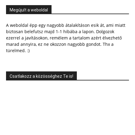
Megújult a weboldal
A weboldal épp egy nagyobb átalakításon esik át, ami miatt
biztosan belefutsz majd 1-1 hibába a lapon. Dolgozok
ezerrel a javításokon, remélem a tartalom azért élvezhető
marad annyira, ez ne okozzon nagyobb gondot. Thx a
türelmed. :)
Csatlakozz a közösséghez Te is!