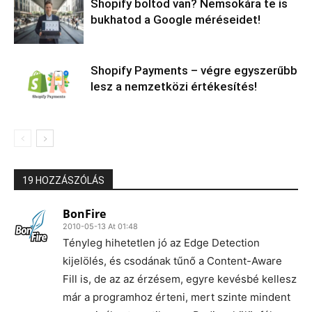
Shopify boltod van? Nemsokára te is
bukhatod a Google méréseidet!
Shopify Payments – végre egyszerűbb
lesz a nemzetközi értékesítés!
19 HOZZÁSZÓLÁS
BonFire
2010-05-13 At 01:48
Tényleg hihetetlen jó az Edge Detection
kijelölés, és csodának tűnő a Content-Aware
Fill is, de az az érzésem, egyre kevésbé kellesz
már a programhoz érteni, mert szinte mindent