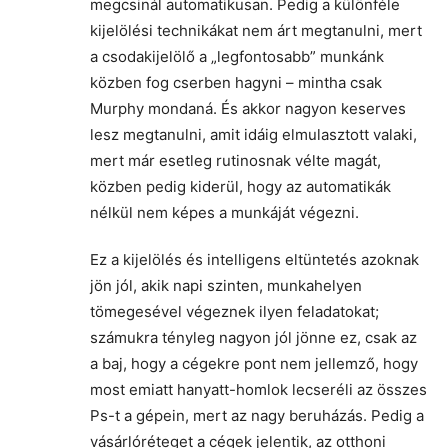
megcsinál automatikusan. Pedig a különféle
kijelölési technikákat nem árt megtanulni, mert
a csodakijelölő a „legfontosabb” munkánk
közben fog cserben hagyni – mintha csak
Murphy mondaná. És akkor nagyon keserves
lesz megtanulni, amit idáig elmulasztott valaki,
mert már esetleg rutinosnak vélte magát,
közben pedig kiderül, hogy az automatikák
nélkül nem képes a munkáját végezni.
Ez a kijelölés és intelligens eltüntetés azoknak
jön jól, akik napi szinten, munkahelyen
tömegesével végeznek ilyen feladatokat;
számukra tényleg nagyon jól jönne ez, csak az
a baj, hogy a cégekre pont nem jellemző, hogy
most emiatt hanyatt-homlok lecseréli az összes
Ps-t a gépein, mert az nagy beruházás. Pedig a
vásárlóréteget a cégek jelentik, az otthoni