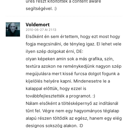
üres részt kitöltötték a content aware
segítségével. :)
Voldemort
2010-06-27 At 21:13
Elsőként én sem értettem, hogy ezt most hogy
fogja megcsinálni, de tényleg igaz. El lehet vele
ilyen szép dolgokat érni, DE:
olyan képeken amin sok a más grafika, szín,
textúra azokon ne reménykedjünk nagyon szép
megújulásra mert kissé furcsa dolgot fogunk a
kijelölés helyére kapni. Mindenesetre le a
kalappal előttük, hogy ezzel is
továbbfejlesztették a programot. :)
Nálam elsőként a töltésképernyő az indításnál
tűnt fel. Végre nem egy hagyományos téglalap
alapú részen töltődik az egész, hanem egy elég
designos sokszög alakon. :D