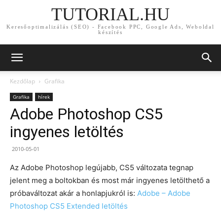
TUTORIAL.HU
Keresőoptimalizálás (SEO) - Facebook PPC, Google Ads, Weboldal
készítés
Kezdőlap
Grafika
Grafika
hírek
Adobe Photoshop CS5
ingyenes letöltés
2010-05-01
Az Adobe Photoshop legújabb, CS5 változata tegnap
jelent meg a boltokban és most már ingyenes letölthető a
próbaváltozat akár a honlapjukról is:
Adobe – Adobe
Photoshop CS5 Extended letöltés