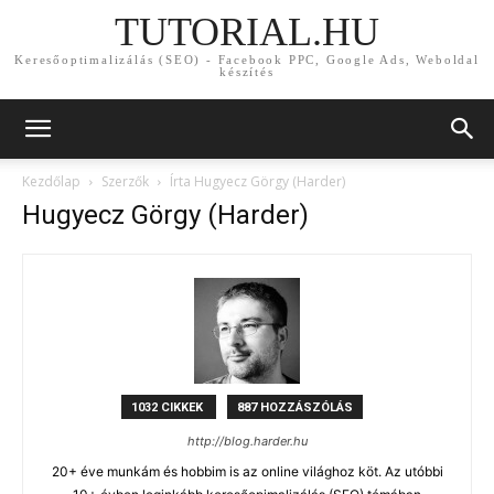
TUTORIAL.HU
Keresőoptimalizálás (SEO) - Facebook PPC, Google Ads, Weboldal
készítés
Kezdőlap
Szerzők
Írta Hugyecz Görgy (Harder)
Hugyecz Görgy (Harder)
1032 CIKKEK
887 HOZZÁSZÓLÁS
http://blog.harder.hu
20+ éve munkám és hobbim is az online világhoz köt. Az utóbbi