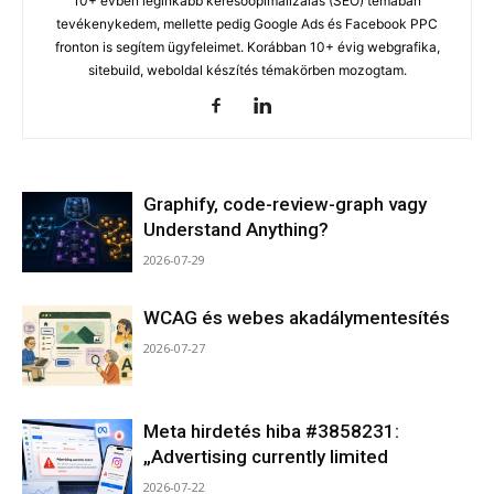
10+ évben leginkább keresőopimalizálás (SEO) témában
tevékenykedem, mellette pedig Google Ads és Facebook PPC
fronton is segítem ügyfeleimet. Korábban 10+ évig webgrafika,
sitebuild, weboldal készítés témakörben mozogtam.
Graphify, code-review-graph vagy
Understand Anything?
2026-07-29
WCAG és webes akadálymentesítés
2026-07-27
Meta hirdetés hiba #3858231:
„Advertising currently limited
2026-07-22