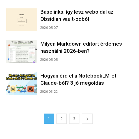
Baselinks: így lesz weboldal az
Obsidian vault-odból
2026-05-07
Milyen Markdown editort érdemes
használni 2026-ben?
2026-05-05
Hogyan érd el a NotebookLM-et
Claude-ból? 3 jó megoldás
2026-03-22
1
2
3