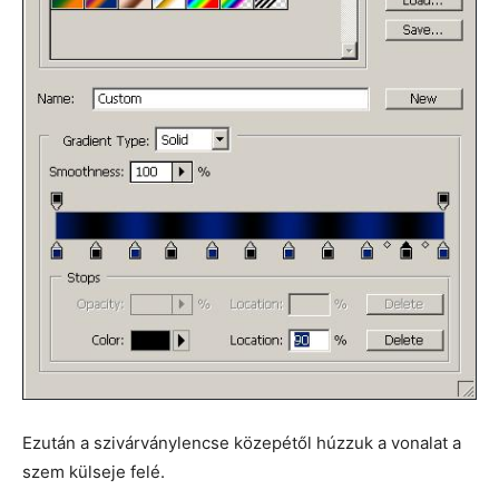
Ezután a szivárványlencse közepétől húzzuk a vonalat a
szem külseje felé.