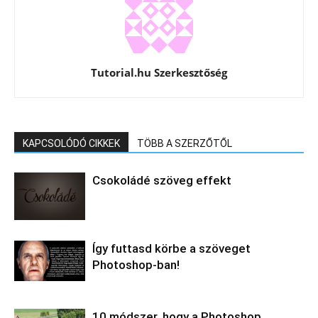
Tutorial.hu Szerkesztőség
KAPCSOLÓDÓ CIKKEK
TÖBB A SZERZŐTŐL
Csokoládé szöveg effekt
Így futtasd körbe a szöveget
Photoshop-ban!
10 módszer, hogy a Photoshop