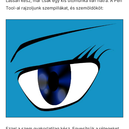
Lassan kész, már csak egy kis utómunka van hátra. A Pen
Tool-al rajzoljunk szempillákat, és szemöldököt:
Ezzel a szem gyakorlatilag kész. Egyesítsük a rétegeket