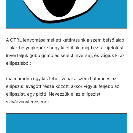
A CTRL lenyomása mellett kattintsunk a szem belső alap
– alak bélyegképére hogy kijelöljük, majd ezt a kijelölést
Invertáljuk (jobb gomb és select inverse), és vágjuk ki az
ellipszisből:
(ha maradna egy kis fehér vonal a szem határai és az
ellipszis levágott része között, akkor vigyük feljebb az
ellipszist, egy picit). Nevezzük el az ellipszist
szivárványlencsének.