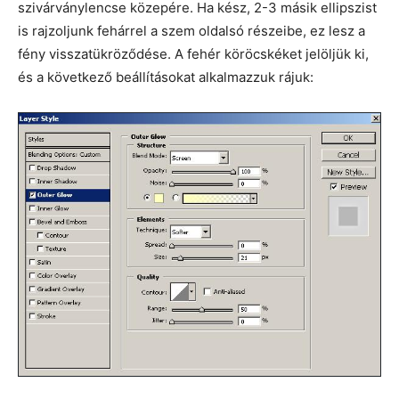
szivárványlencse közepére. Ha kész, 2-3 másik ellipszist
is rajzoljunk fehárrel a szem oldalsó részeibe, ez lesz a
fény visszatükröződése. A fehér köröcskéket jelöljük ki,
és a következő beállításokat alkalmazzuk rájuk: