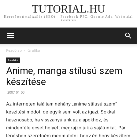
TUTORIAL.HU
Keresőoptimalizálás (SEO) - Facebook PPC, Google Ads, Weboldal
készítés
Kezdőlap
Grafika
Grafika
Anime, manga stílusú szem
készítése
2007-01-03
Az interneten találtam néhány „anime stílusú szem”
készítési módot, de egyik sem volt az igazi. Sokkal
hasznosabb, ha visszanyúlunk az alapokhoz, és
mindenféle ecset helyett megrajzoljuk a sajátunkat. Pár
lépésben szeretném megmutatni, hogy én hogy készítem