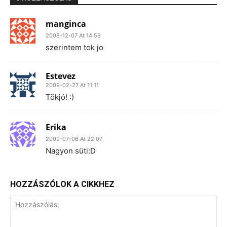
manginca
2008-12-07 At 14:59
szerintem tok jo
Estevez
2009-02-27 At 11:11
Tökjó! :)
Erika
2009-07-06 At 22:07
Nagyon süti:D
HOZZÁSZÓLOK A CIKKHEZ