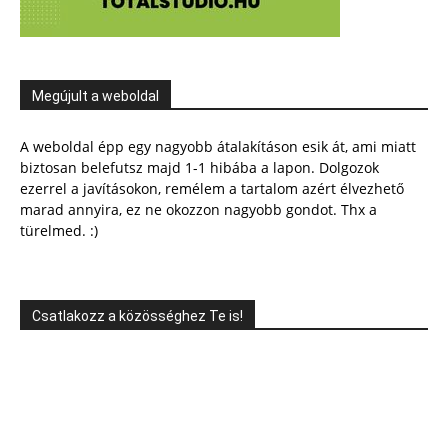
Megújult a weboldal
A weboldal épp egy nagyobb átalakításon esik át, ami miatt
biztosan belefutsz majd 1-1 hibába a lapon. Dolgozok
ezerrel a javításokon, remélem a tartalom azért élvezhető
marad annyira, ez ne okozzon nagyobb gondot. Thx a
türelmed. :)
Csatlakozz a közösséghez Te is!