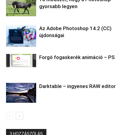
gyorsabb legyen
Az Adobe Photoshop 14.2 (CC)
újdonságai
Forgó fogaskerék animáció – PS
Darktable – ingyenes RAW editor
3 HOZZÁSZÓLÁS