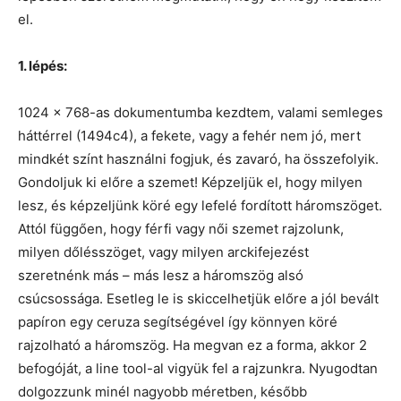
el.
1. lépés:
1024 x 768-as dokumentumba kezdtem, valami semleges
háttérrel (1494c4), a fekete, vagy a fehér nem jó, mert
mindkét színt használni fogjuk, és zavaró, ha összefolyik.
Gondoljuk ki előre a szemet! Képzeljük el, hogy milyen
lesz, és képzeljünk köré egy lefelé fordított háromszöget.
Attól függően, hogy férfi vagy női szemet rajzolunk,
milyen dőlésszöget, vagy milyen arckifejezést
szeretnénk más – más lesz a háromszög alsó
csúcsossága. Esetleg le is skiccelhetjük előre a jól bevált
papíron egy ceruza segítségével így könnyen köré
rajzolható a háromszög. Ha megvan ez a forma, akkor 2
befogóját, a line tool-al vigyük fel a rajzunkra. Nyugodtan
dolgozzunk minél nagyobb méretben, később