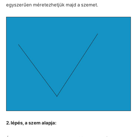
egyszerűen méretezhetjük majd a szemet.
2. lépés, a szem alapja: