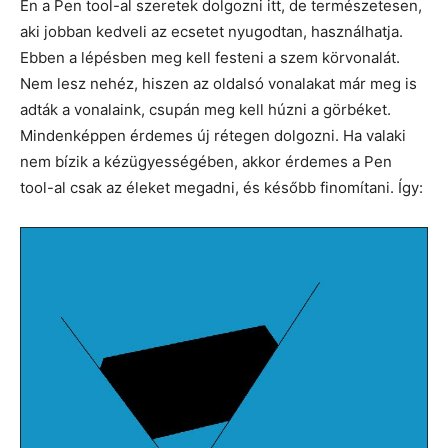
Én a Pen tool-al szeretek dolgozni itt, de természetesen,
aki jobban kedveli az ecsetet nyugodtan, használhatja.
Ebben a lépésben meg kell festeni a szem körvonalát.
Nem lesz nehéz, hiszen az oldalsó vonalakat már meg is
adták a vonalaink, csupán meg kell húzni a görbéket.
Mindenképpen érdemes új rétegen dolgozni. Ha valaki
nem bízik a kézügyességében, akkor érdemes a Pen
tool-al csak az éleket megadni, és később finomítani. Így: