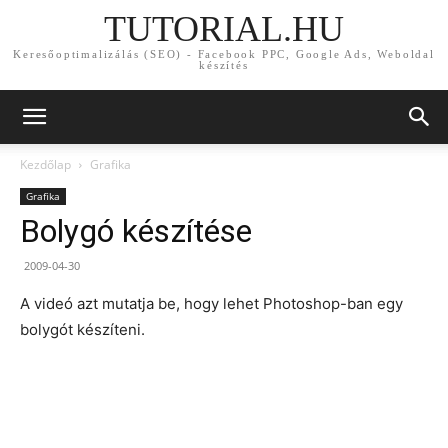
TUTORIAL.HU
Keresőoptimalizálás (SEO) - Facebook PPC, Google Ads, Weboldal
készítés
Kezdőlap
Grafika
Grafika
Bolygó készítése
2009-04-30
A videó azt mutatja be, hogy lehet Photoshop-ban egy
bolygót készíteni.