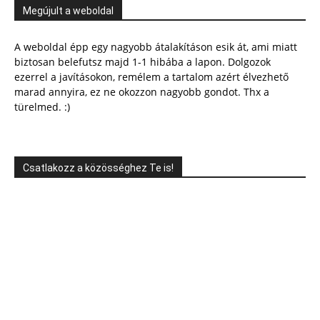
Megújult a weboldal
A weboldal épp egy nagyobb átalakításon esik át, ami miatt
biztosan belefutsz majd 1-1 hibába a lapon. Dolgozok
ezerrel a javításokon, remélem a tartalom azért élvezhető
marad annyira, ez ne okozzon nagyobb gondot. Thx a
türelmed. :)
Csatlakozz a közösséghez Te is!