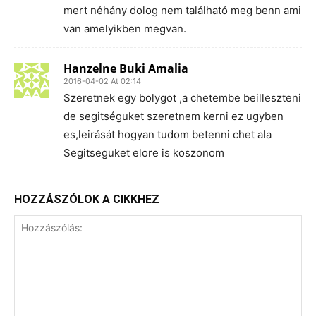
mert néhány dolog nem található meg benn ami
van amelyikben megvan.
Hanzelne Buki Amalia
2016-04-02 At 02:14
Szeretnek egy bolygot ,a chetembe beilleszteni
de segitséguket szeretnem kerni ez ugyben
es,leirását hogyan tudom betenni chet ala
Segitseguket elore is koszonom
HOZZÁSZÓLOK A CIKKHEZ