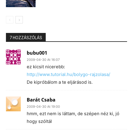
7 HOZZÁSZÓLÁS
bubu001
2009-04-30 At 16:07
ez kicsit nicerebb:
http://www.tutorial.hu/bolygo-rajzolasa/
De kipróbálom a te eljárásod is.
Barát Csaba
2009-04-30 At 19:00
hmm, ezt nem is láttam, de szépen néz ki, jó
hogy szóltál