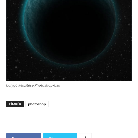
bolygó készítése Photoshop-ban
CÍMKÉK
photoshop