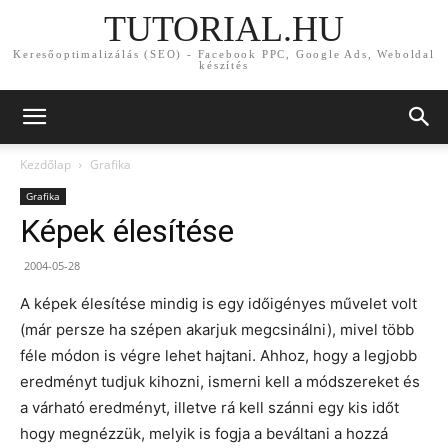
TUTORIAL.HU
Keresőoptimalizálás (SEO) - Facebook PPC, Google Ads, Weboldal
készítés
Kezdőlap
Grafika
Grafika
Képek élesítése
2004-05-28
A képek élesítése mindig is egy időigényes művelet volt
(már persze ha szépen akarjuk megcsinálni), mivel több
féle módon is végre lehet hajtani. Ahhoz, hogy a legjobb
eredményt tudjuk kihozni, ismerni kell a módszereket és
a várható eredményt, illetve rá kell szánni egy kis időt
hogy megnézzük, melyik is fogja a beváltani a hozzá