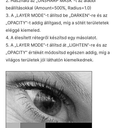
2. Használd az „UNSHARP MASK”-t az alábbi
beállításokkal (Amount=500%, Radius=1.0)
3. A „LAYER MODE”-t állítsd be „DARKEN”-re és az
„OPACITY”-t addig állítgasd, míg a sötét területetek
eléggé kiemeled.
4. A élesített rétegről készítsd egy másolatot.
5. A „LAYER MODE”-t állítsd át „LIGHTEN”-re és az
„OPACITY” értékét módosítsd egészen addig, míg a
világos területek jól láthatón kiemelkednek.