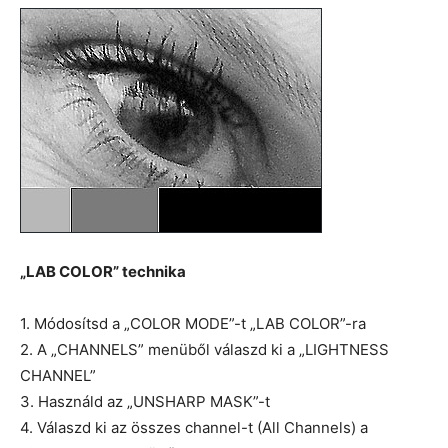
„LAB COLOR” technika
1. Módosítsd a „COLOR MODE”-t „LAB COLOR”-ra
2. A „CHANNELS” menüből válaszd ki a „LIGHTNESS
CHANNEL”
3. Használd az „UNSHARP MASK”-t
4. Válaszd ki az összes channel-t (All Channels) a