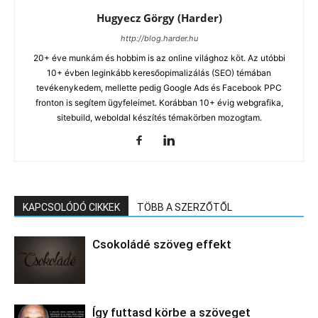
Hugyecz Görgy (Harder)
http://blog.harder.hu
20+ éve munkám és hobbim is az online világhoz köt. Az utóbbi
10+ évben leginkább keresőopimalizálás (SEO) témában
tevékenykedem, mellette pedig Google Ads és Facebook PPC
fronton is segítem ügyfeleimet. Korábban 10+ évig webgrafika,
sitebuild, weboldal készítés témakörben mozogtam.
KAPCSOLÓDÓ CIKKEK
TÖBB A SZERZŐTŐL
Csokoládé szöveg effekt
Így futtasd körbe a szöveget