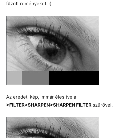
fűzött reményeket. :)
Az eredeti kép, immár élesítve a
>FILTER>SHARPEN>SHARPEN FILTER
szűrővel.