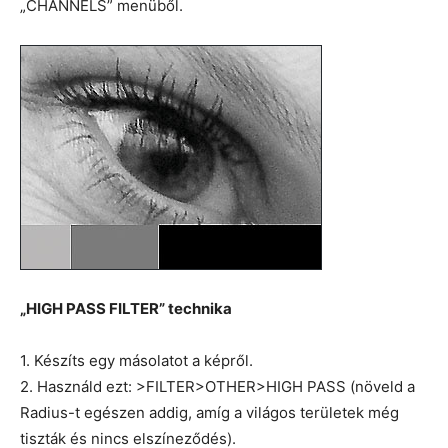
„CHANNELS” menüből.
„HIGH PASS FILTER” technika
1. Készíts egy másolatot a képről.
2. Használd ezt: >FILTER>OTHER>HIGH PASS (növeld a
Radius-t egészen addig, amíg a világos területek még
tiszták és nincs elszíneződés).