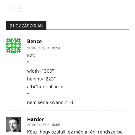
2 HOZZÁSZÓLÁS
Bence
2010-04-26 At 19:24
Ezt:
”
width=”300″
height=”223″
alt=”tutorial.hu”>
”
nem kéne kivenni? :-)
Harder
2010-04-26 At 19:55
Köszi hogy szóltál, ez még a régi rendszerbe