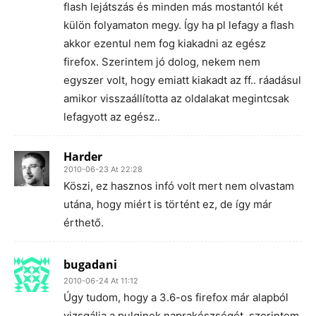
flash lejátszás és minden más mostantól két
külön folyamaton megy. Így ha pl lefagy a flash
akkor ezentul nem fog kiakadni az egész
firefox. Szerintem jó dolog, nekem nem
egyszer volt, hogy emiatt kiakadt az ff.. ráadásul
amikor visszaállította az oldalakat megintcsak
lefagyott az egész..
Harder
2010-06-23 At 22:28
Köszi, ez hasznos infó volt mert nem olvastam
utána, hogy miért is történt ez, de így már
érthető.
bugadani
2010-06-24 At 11:12
Úgy tudom, hogy a 3.6-os firefox már alapból
vizsgálja a pulginek naprakészségét, szerintem