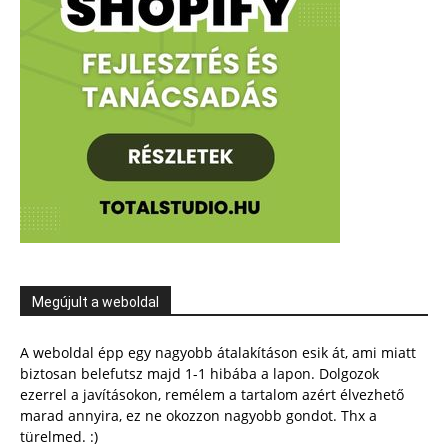
Megújult a weboldal
A weboldal épp egy nagyobb átalakításon esik át, ami miatt
biztosan belefutsz majd 1-1 hibába a lapon. Dolgozok
ezerrel a javításokon, remélem a tartalom azért élvezhető
marad annyira, ez ne okozzon nagyobb gondot. Thx a
türelmed. :)