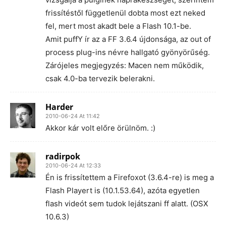
frissítéstől függetlenül dobta most ezt neked
fel, mert most akadt bele a Flash 10.1-be.
Amit puffY ír az a FF 3.6.4 újdonsága, az out of
process plug-ins névre hallgató gyönyörűség.
Zárójeles megjegyzés: Macen nem működik,
csak 4.0-ba tervezik belerakni.
Harder
2010-06-24 At 11:42
Akkor kár volt előre örülnöm. :)
radirpok
2010-06-24 At 12:33
Én is frissítettem a Firefoxot (3.6.4-re) is meg a
Flash Playert is (10.1.53.64), azóta egyetlen
flash videót sem tudok lejátszani ff alatt. (OSX
10.6.3)