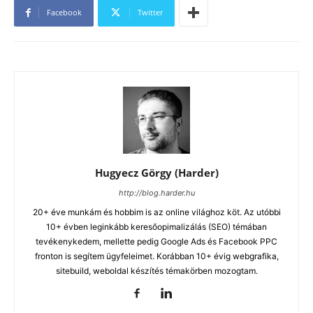
Facebook
Twitter
Hugyecz Görgy (Harder)
http://blog.harder.hu
20+ éve munkám és hobbim is az online világhoz köt. Az utóbbi
10+ évben leginkább keresőopimalizálás (SEO) témában
tevékenykedem, mellette pedig Google Ads és Facebook PPC
fronton is segítem ügyfeleimet. Korábban 10+ évig webgrafika,
sitebuild, weboldal készítés témakörben mozogtam.