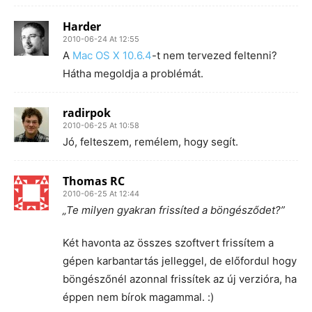
Harder
2010-06-24 At 12:55
A
Mac OS X 10.6.4
-t nem tervezed feltenni?
Hátha megoldja a problémát.
radirpok
2010-06-25 At 10:58
Jó, felteszem, remélem, hogy segít.
Thomas RC
2010-06-25 At 12:44
„Te milyen gyakran frissíted a böngésződet?”
Két havonta az összes szoftvert frissítem a
gépen karbantartás jelleggel, de előfordul hogy
böngészőnél azonnal frissítek az új verzióra, ha
éppen nem bírok magammal. :)