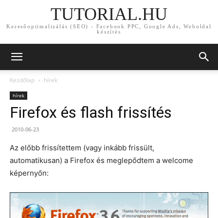
TUTORIAL.HU
Keresőoptimalizálás (SEO) - Facebook PPC, Google Ads, Weboldal
készítés
Kezdőlap
hírek
hírek
Firefox és flash frissítés
2010-06-23
Az előbb frissítettem (vagy inkább frissült,
automatikusan) a Firefox és meglepődtem a welcome
képernyőn: