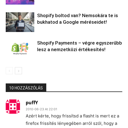
Shopify boltod van? Nemsokára te is
bukhatod a Google méréseidet!
Shopify Payments – végre egyszerűbb
lesz a nemzetközi értékesítés!
10 HOZZÁSZÓLÁS
puffY
2010-06-23 At 22:01
Azért kérte, hogy frissítsd a flasht is mert ez a
firefox frissítés lényegében arról szól, hogy a