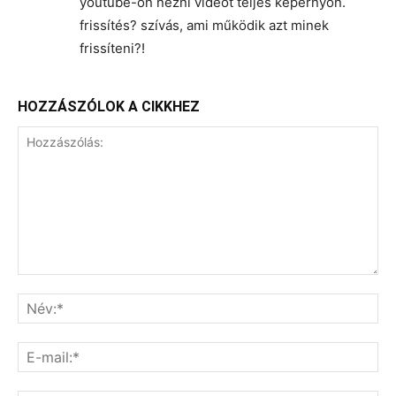
youtube-on nézni videót teljes képernyőn.
frissítés? szívás, ami működik azt minek
frissíteni?!
HOZZÁSZÓLOK A CIKKHEZ