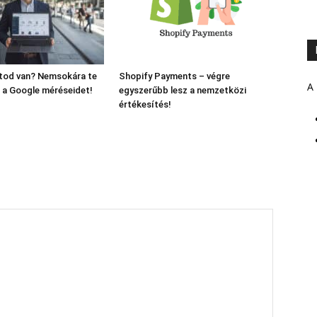
ltod van? Nemsokára te
Shopify Payments – végre
A 
 a Google méréseidet!
egyszerűbb lesz a nemzetközi
értékesítés!