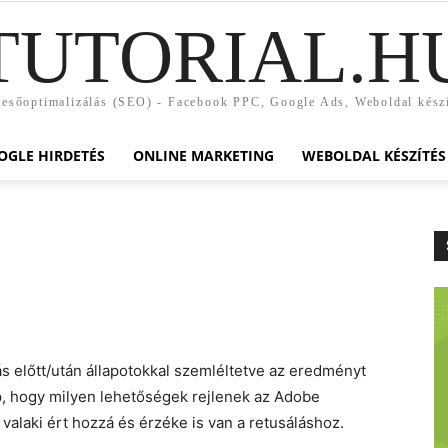
TUTORIAL.H
esőoptimalizálás (SEO) - Facebook PPC, Google Ads, Weboldal kész
OGLE HIRDETÉS
ONLINE MARKETING
WEBOLDAL KÉSZÍTÉS
s előtt/után állapotokkal szemléltetve az eredményt
p, hogy milyen lehetőségek rejlenek az Adobe
valaki ért hozzá és érzéke is van a retusáláshoz.