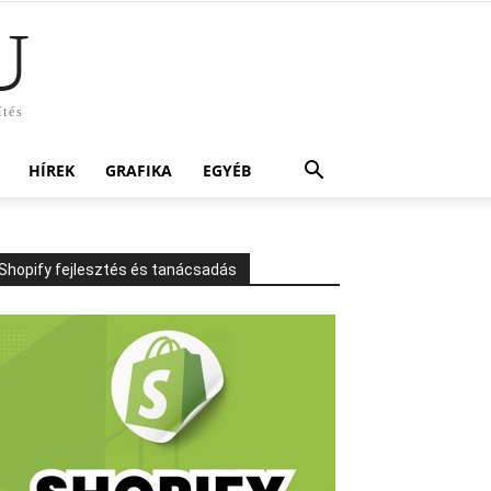
U
ítés
HÍREK
GRAFIKA
EGYÉB
Shopify fejlesztés és tanácsadás