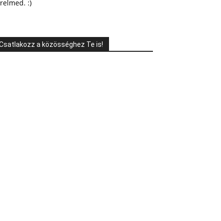
relmed. :)
Csatlakozz a közösséghez Te is!