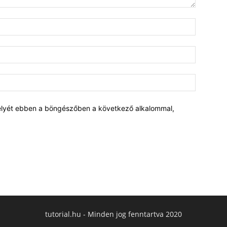
elyét ebben a böngészőben a következő alkalommal,
tutorial.hu - Minden jog fenntartva 2020