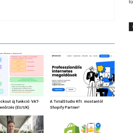
tü
ckout új funkció: VAT-
A TotalStudio Kft. mostantól
lenőrzés (EU/UK)
Shopify Partner!