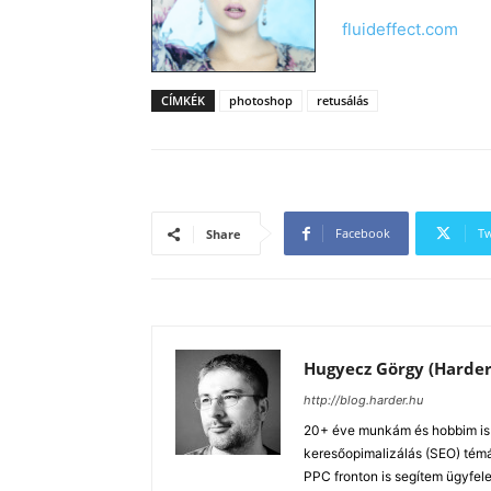
fluideffect.com
CÍMKÉK
photoshop
retusálás
Facebook
Tw
Share
Hugyecz Görgy (Harder
http://blog.harder.hu
20+ éve munkám és hobbim is a
keresőopimalizálás (SEO) tém
PPC fronton is segítem ügyfele