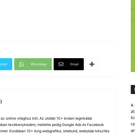
itter
WhatsApp
Email
)
A 
át
hi
z online világhoz köt. Az utóbbi 10+ évben leginkább
r
ában tevékenykedem, mellette pedig Google Ads és Facebook
a
imet. Korábban 10+ évig webgrafika, sitebuild, weboldal készítés