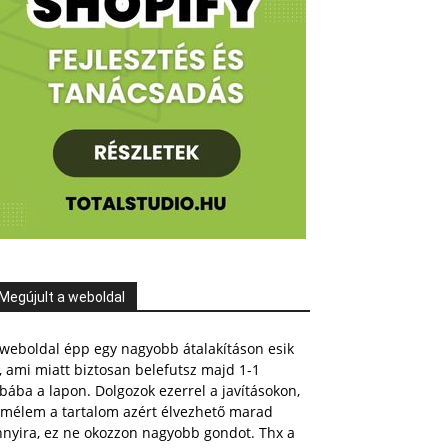
Megújult a weboldal
weboldal épp egy nagyobb átalakításon esik
, ami miatt biztosan belefutsz majd 1-1
bába a lapon. Dolgozok ezerrel a javításokon,
emélem a tartalom azért élvezhető marad
nnyira, ez ne okozzon nagyobb gondot. Thx a