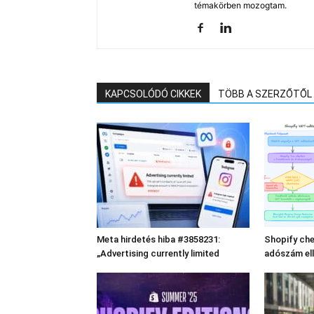
témakörben mozogtam.
KAPCSOLÓDÓ CIKKEK
TÖBB A SZERZŐTŐL
Meta hirdetés hiba #3858231:
Shopify che
„Advertising currently limited
adószám el