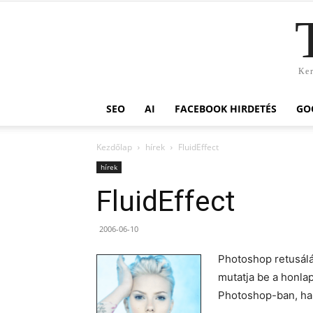
Ker
SEO
AI
FACEBOOK HIRDETÉS
GO
Kezdőlap
hírek
FluidEffect
hírek
FluidEffect
2006-06-10
Photoshop retusálá
mutatja be a honla
Photoshop-ban, ha 