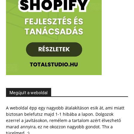
Megújult a weboldal
A weboldal épp egy nagyobb átalakításon esik át, ami miatt
biztosan belefutsz majd 1-1 hibába a lapon. Dolgozok
ezerrel a javításokon, remélem a tartalom azért élvezhető
marad annyira, ez ne okozzon nagyobb gondot. Thx a
türelmed. :)