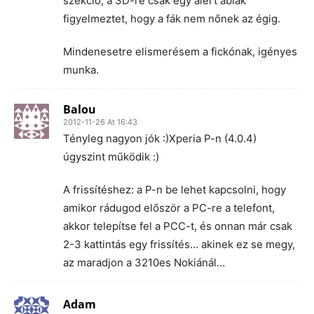
szekció, a 3D-re csak egy alert ablak
figyelmeztet, hogy a fák nem nőnek az égig.
Mindenesetre elismerésem a fickónak, igényes
munka.
Balou
2012-11-26 At 16:43
Tényleg nagyon jók :)Xperia P-n (4.0.4)
úgyszint működik :)
A frissítéshez: a P-n be lehet kapcsolni, hogy
amikor rádugod először a PC-re a telefont,
akkor telepítse fel a PCC-t, és onnan már csak
2-3 kattintás egy frissítés… akinek ez se megy,
az maradjon a 3210es Nokiánál…
Adam