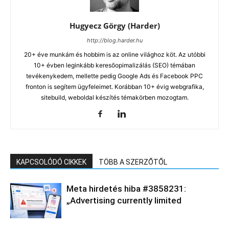
Hugyecz Görgy (Harder)
http://blog.harder.hu
20+ éve munkám és hobbim is az online világhoz köt. Az utóbbi
10+ évben leginkább keresőopimalizálás (SEO) témában
tevékenykedem, mellette pedig Google Ads és Facebook PPC
fronton is segítem ügyfeleimet. Korábban 10+ évig webgrafika,
sitebuild, weboldal készítés témakörben mozogtam.
KAPCSOLÓDÓ CIKKEK
TÖBB A SZERZŐTŐL
Meta hirdetés hiba #3858231:
„Advertising currently limited