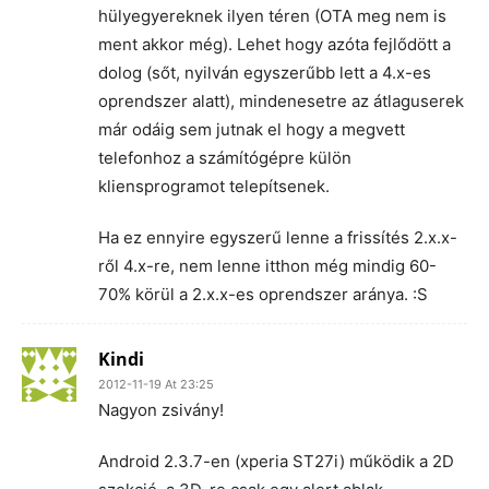
hülyegyereknek ilyen téren (OTA meg nem is
ment akkor még). Lehet hogy azóta fejlődött a
dolog (sőt, nyilván egyszerűbb lett a 4.x-es
oprendszer alatt), mindenesetre az átlaguserek
már odáig sem jutnak el hogy a megvett
telefonhoz a számítógépre külön
kliensprogramot telepítsenek.
Ha ez ennyire egyszerű lenne a frissítés 2.x.x-
ről 4.x-re, nem lenne itthon még mindig 60-
70% körül a 2.x.x-es oprendszer aránya. :S
Kindi
2012-11-19 At 23:25
Nagyon zsivány!
Android 2.3.7-en (xperia ST27i) működik a 2D