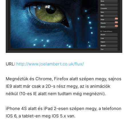
URL:
http://www.joelambert.co.uk/flux/
Megnéztük és Chrome, Firefox alatt szépen megy, sajnos
IE9 alatt már csak a 2D-s rész megy, az is animációk
nélkül (10-es IE alatt nem tudtam még megnézni).
iPhone 4S alatt és iPad 2-esen szépen megy, a telefonon
IOS 6, a tablet-en meg IOS 5.x van.