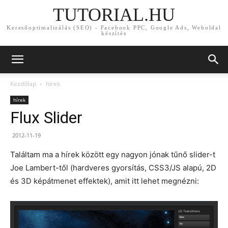
TUTORIAL.HU
Keresőoptimalizálás (SEO) - Facebook PPC, Google Ads, Weboldal
készítés
Kezdőlap
hírek
hírek
Flux Slider
2012-11-19
Találtam ma a hírek között egy nagyon jónak tűnő slider-t
Joe Lambert-től (hardveres gyorsítás, CSS3/JS alapú, 2D
és 3D képátmenet effektek), amit itt lehet megnézni: