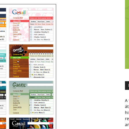
A 
át
hi
r
a