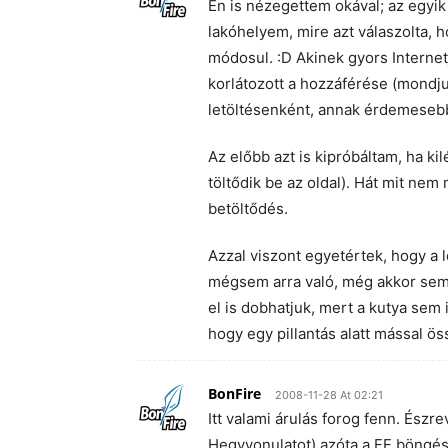
Én is nézegettem okával; az egyik
lakóhelyem, mire azt válaszolta, h
módosul. :D Akinek gyors Internet
korlátozott a hozzáférése (mondju
letöltésenként, annak érdemesebb
Az előbb azt is kipróbáltam, ha ki
töltődik be az oldal). Hát mit ne
betöltődés.
Azzal viszont egyetértek, hogy a 
mégsem arra való, még akkor sem, 
el is dobhatjuk, mert a kutya sem 
hogy egy pillantás alatt mással ö
BonFire
2008-11-28 At 02:21
Itt valami árulás forog fenn. Észr
Hegyvonulatot) azóta a FF böngész