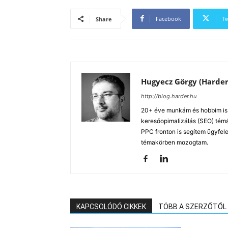
Facebook
Tw
Share
Hugyecz Görgy (Harder
http://blog.harder.hu
20+ éve munkám és hobbim is a
keresőopimalizálás (SEO) tém
PPC fronton is segítem ügyfele
témakörben mozogtam.
KAPCSOLÓDÓ CIKKEK
TÖBB A SZERZŐTŐL