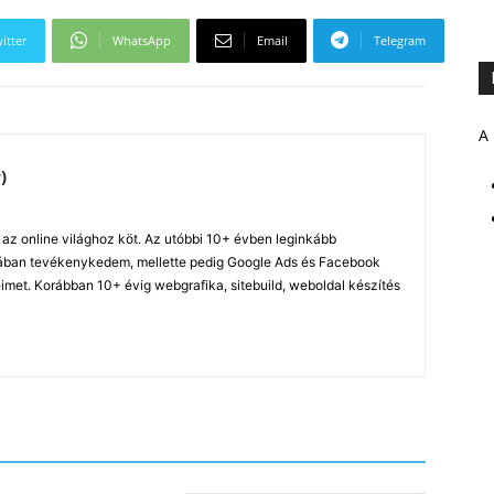
itter
WhatsApp
Email
Telegram
A 
)
z online világhoz köt. Az utóbbi 10+ évben leginkább
ában tevékenykedem, mellette pedig Google Ads és Facebook
imet. Korábban 10+ évig webgrafika, sitebuild, weboldal készítés