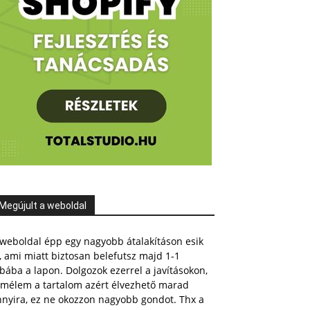
Megújult a weboldal
weboldal épp egy nagyobb átalakításon esik
, ami miatt biztosan belefutsz majd 1-1
bába a lapon. Dolgozok ezerrel a javításokon,
emélem a tartalom azért élvezhető marad
nnyira, ez ne okozzon nagyobb gondot. Thx a