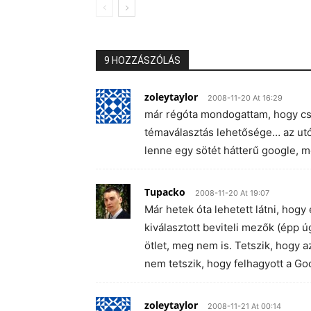
9 HOZZÁSZÓLÁS
zoleytaylor
2008-11-20 At 16:29
már régóta mondogattam, hogy cs
témaválasztás lehetősége… az utó
lenne egy sötét hátterű google, 
Tupacko
2008-11-20 At 19:07
Már hetek óta lehetett látni, hogy 
kiválasztott beviteli mezők (épp ú
ötlet, meg nem is. Tetszik, hogy
nem tetszik, hogy felhagyott a Go
zoleytaylor
2008-11-21 At 00:14