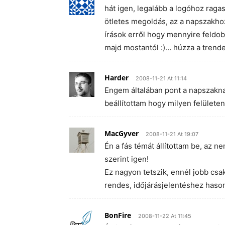
hát igen, legalább a logóhoz rag
ötletes megoldás, az a napszakhoz
írások erről hogy mennyire feldob 
majd mostantól :)… húzza a trende
Harder
2008-11-21 At 11:14
Engem általában pont a napszakna
beállítottam hogy milyen felülete
MacGyver
2008-11-21 At 19:07
Én a fás témát állítottam be, az ne
szerint igen!
Ez nagyon tetszik, ennél jobb csa
rendes, időjárásjelentéshez hason
BonFire
2008-11-22 At 11:45