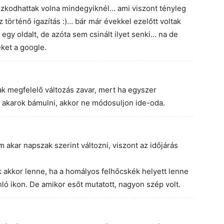
aszkodhattak volna mindegyiknél… ami viszont tényleg
 történő igazítás :)… bár már évekkel ezelőtt voltak
egy oldalt, de azóta sem csinált ilyet senki… na de
ket a google.
k megfelelő változás zavar, mert ha egyszer
n akarok bámulni, akkor ne módosuljon ide-oda.
m akar napszak szerint változni, viszont az időjárás
k akkor lenne, ha a homályos felhőcskék helyett lenne
ló ikon. De amikor esőt mutatott, nagyon szép volt.