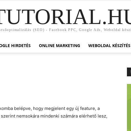
TUTORIAL.H
esőoptimalizálás (SEO) - Facebook PPC, Google Ads, Weboldal kész
OGLE HIRDETÉS
ONLINE MARKETING
WEBOLDAL KÉSZÍTÉS
komba belépve, hogy megjelent egy új feature, a
 szerint nemsokára mindenki számára elérhető lesz,