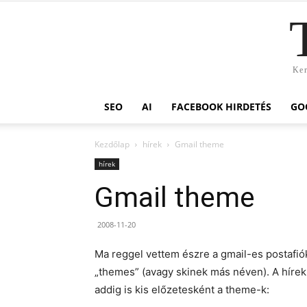
Ker
SEO
AI
FACEBOOK HIRDETÉS
GO
Kezdőlap
hírek
Gmail theme
hírek
Gmail theme
2008-11-20
Ma reggel vettem észre a gmail-es postafió
„themes” (avagy skinek más néven). A hírek
addig is kis előzetesként a theme-k: