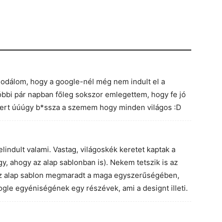
odálom, hogy a google-nél még nem indult el a
bbi pár napban főleg sokszor emlegettem, hogy fe jó
mert úúúgy b*ssza a szemem hogy minden világos :D
elindult valami. Vastag, világoskék keretet kaptak a
gy, ahogy az alap sablonban is). Nekem tetszik is az
 az alap sablon megmaradt a maga egyszerűségében,
ogle egyéniségének egy részévek, ami a designt illeti.