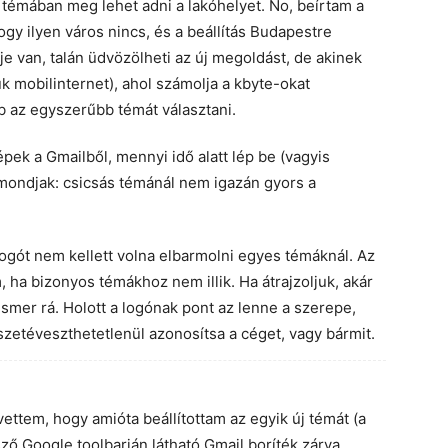
 témában meg lehet adni a lakóhelyet. No, beírtam a
ogy ilyen város nincs, és a beállítás Budapestre
je van, talán üdvözölheti az új megoldást, de akinek
k mobilinternet), ahol számolja a kbyte-okat
 az egyszerűbb témát választani.
lépek a Gmailből, mennyi idő alatt lép be (vagyis
m mondjak: csicsás témánál nem igazán gyors a
logót nem kellett volna elbarmolni egyes témáknál. Az
ha bizonyos témákhoz nem illik. Ha átrajzoljuk, akár
ismer rá. Holott a logónak pont az lenne a szerepe,
sszetéveszthetetlenül azonosítsa a céget, vagy bármit.
evettem, hogy amióta beállítottam az egyik új témát (a
ő Google toolbarján látható Gmail boríték zárva