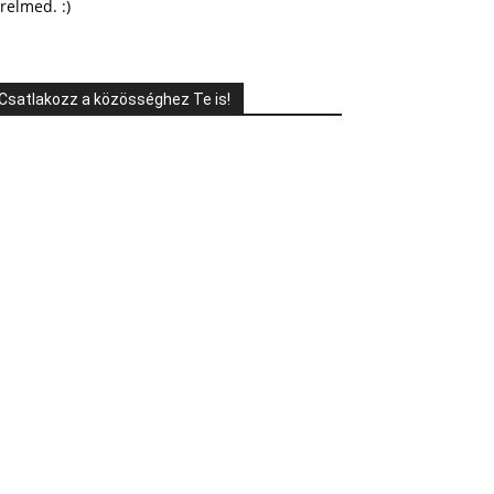
relmed. :)
Csatlakozz a közösséghez Te is!