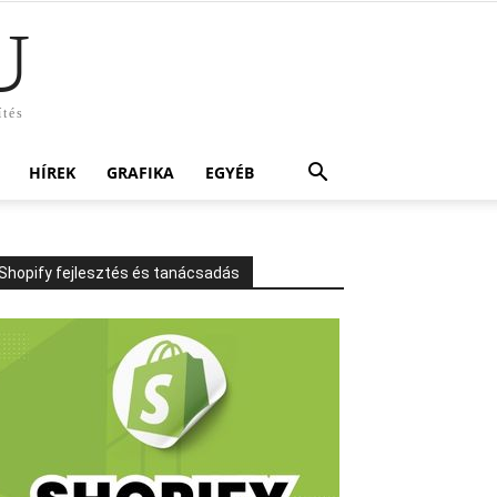
U
ítés
HÍREK
GRAFIKA
EGYÉB
Shopify fejlesztés és tanácsadás