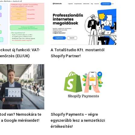
ckout új funkció: VAT-
A TotalStudio Kft. mostantól
lenőrzés (EU/UK)
Shopify Partner!
ltod van? Nemsokára te
Shopify Payments – végre
 a Google méréseidet!
egyszerűbb lesz a nemzetközi
értékesítés!