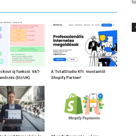
tü
ckout új funkció: VAT-
A TotalStudio Kft. mostantól
lenőrzés (EU/UK)
Shopify Partner!