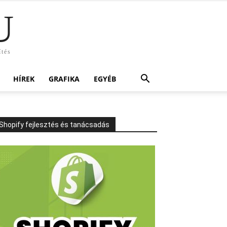
U
ítés
HÍREK
GRAFIKA
EGYÉB
Shopify fejlesztés és tanácsadás