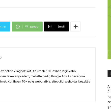
itter
WhatsApp
Email
)
z online világhoz köt. Az utóbbi 10+ évben leginkább
ában tevékenykedem, mellette pedig Google Ads és Facebook
imet. Korábban 10+ évig webgrafika, sitebuild, weboldal készítés
A 
át
hi
r
a