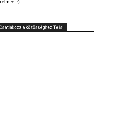
relmed. :)
Csatlakozz a közösséghez Te is!