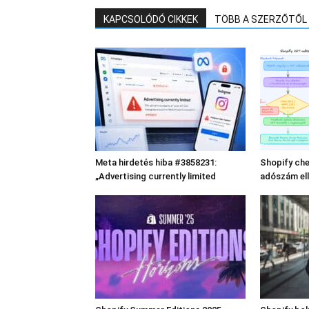
KAPCSOLÓDÓ CIKKEK
TÖBB A SZERZŐTŐL
Meta hirdetés hiba #3858231:
Shopify che
„Advertising currently limited
adószám el