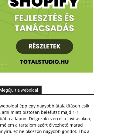
Megújult a weboldal
weboldal épp egy nagyobb átalakításon esik
, ami miatt biztosan belefutsz majd 1-1
bába a lapon. Dolgozok ezerrel a javításokon,
emélem a tartalom azért élvezhető marad
nnyira, ez ne okozzon nagyobb gondot. Thx a