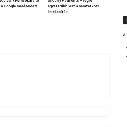
ltod van? Nemsokára te
Shopify Payments – végre
 a Google méréseidet!
egyszerűbb lesz a nemzetközi
értékesítés!
A 