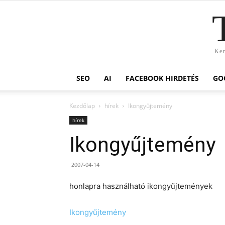
Ker
SEO
AI
FACEBOOK HIRDETÉS
GO
Kezdőlap
hírek
Ikongyűjtemény
hírek
Ikongyűjtemény
2007-04-14
honlapra használható ikongyűjtemények
Ikongyűjtemény