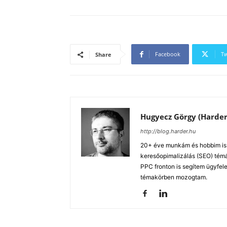
Facebook
Tw
Share
Hugyecz Görgy (Harder
http://blog.harder.hu
20+ éve munkám és hobbim is a
keresőopimalizálás (SEO) tém
PPC fronton is segítem ügyfele
témakörben mozogtam.