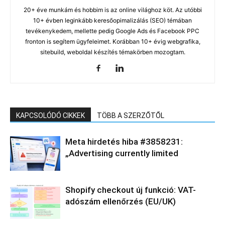
20+ éve munkám és hobbim is az online világhoz köt. Az utóbbi
10+ évben leginkább keresőopimalizálás (SEO) témában
tevékenykedem, mellette pedig Google Ads és Facebook PPC
fronton is segítem ügyfeleimet. Korábban 10+ évig webgrafika,
sitebuild, weboldal készítés témakörben mozogtam.
KAPCSOLÓDÓ CIKKEK
TÖBB A SZERZŐTŐL
Meta hirdetés hiba #3858231:
„Advertising currently limited
Shopify checkout új funkció: VAT-
adószám ellenőrzés (EU/UK)