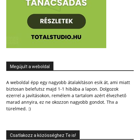
Megújult a weboldal
A weboldal épp egy nagyobb átalakításon esik át, ami miatt
biztosan belefutsz majd 1-1 hibába a lapon. Dolgozok
ezerrel a javításokon, remélem a tartalom azért élvezhető
marad annyira, ez ne okozzon nagyobb gondot. Thx a
türelmed. :)
Csatlakozz a közösséghez Te is!