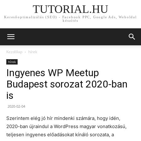
TUTORIAL.HU
Keresőoptimalizálás (SEO) - Facebook PPC, Google Ads, Weboldal
készítés
Kezdőlap
hírek
hírek
Ingyenes WP Meetup
Budapest sorozat 2020-ban
is
2020-02-04
Szerintem elég jó hír mindenki számára, hogy idén,
2020-ban újraindul a WordPress magyar vonatkozású,
teljesen ingyenes előadásokat kínáló sorozata, a