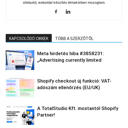
sitebuild, weboldal készítés témakörben mozogtam.
KAPCSOLÓDÓ CIKKEK
TÖBB A SZERZŐTŐL
Meta hirdetés hiba #3858231:
„Advertising currently limited
Shopify checkout új funkció: VAT-
adószám ellenőrzés (EU/UK)
A TotalStudio Kft. mostantól Shopify
Partner!