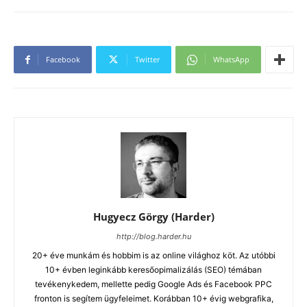
Facebook
Twitter
WhatsApp
Hugyecz Görgy (Harder)
http://blog.harder.hu
20+ éve munkám és hobbim is az online világhoz köt. Az utóbbi
10+ évben leginkább keresőopimalizálás (SEO) témában
tevékenykedem, mellette pedig Google Ads és Facebook PPC
fronton is segítem ügyfeleimet. Korábban 10+ évig webgrafika,