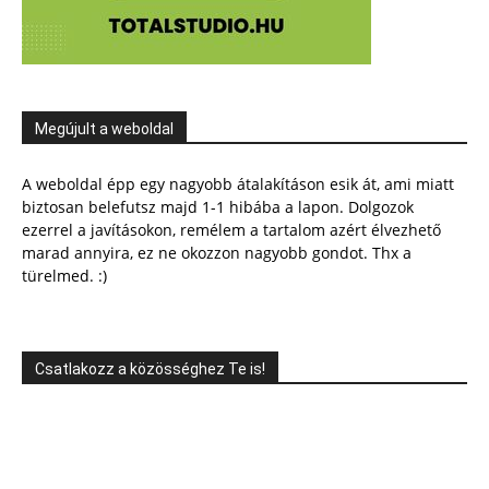
Megújult a weboldal
A weboldal épp egy nagyobb átalakításon esik át, ami miatt
biztosan belefutsz majd 1-1 hibába a lapon. Dolgozok
ezerrel a javításokon, remélem a tartalom azért élvezhető
marad annyira, ez ne okozzon nagyobb gondot. Thx a
türelmed. :)
Csatlakozz a közösséghez Te is!