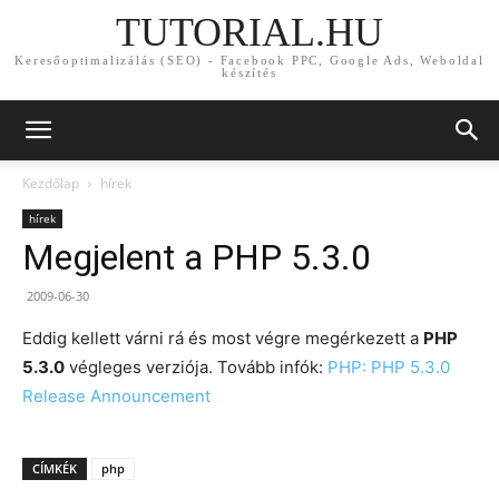
TUTORIAL.HU
Keresőoptimalizálás (SEO) - Facebook PPC, Google Ads, Weboldal
készítés
Kezdőlap
hírek
hírek
Megjelent a PHP 5.3.0
2009-06-30
Eddig kellett várni rá és most végre megérkezett a
PHP
5.3.0
végleges verziója. Tovább infók:
PHP: PHP 5.3.0
Release Announcement
CÍMKÉK
php