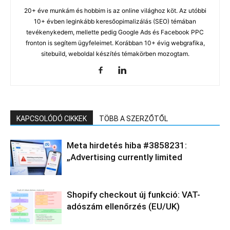
20+ éve munkám és hobbim is az online világhoz köt. Az utóbbi
10+ évben leginkább keresőopimalizálás (SEO) témában
tevékenykedem, mellette pedig Google Ads és Facebook PPC
fronton is segítem ügyfeleimet. Korábban 10+ évig webgrafika,
sitebuild, weboldal készítés témakörben mozogtam.
KAPCSOLÓDÓ CIKKEK
TÖBB A SZERZŐTŐL
Meta hirdetés hiba #3858231:
„Advertising currently limited
Shopify checkout új funkció: VAT-
adószám ellenőrzés (EU/UK)