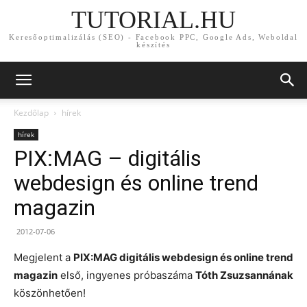
TUTORIAL.HU
Keresőoptimalizálás (SEO) - Facebook PPC, Google Ads, Weboldal
készítés
Kezdőlap
hírek
hírek
PIX:MAG – digitális
webdesign és online trend
magazin
2012-07-06
Megjelent a
PIX:MAG digitális webdesign és online trend
magazin
első, ingyenes próbaszáma
Tóth Zsuzsannának
köszönhetően!