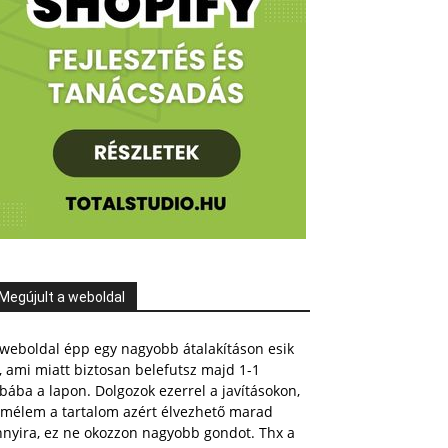
Megújult a weboldal
weboldal épp egy nagyobb átalakításon esik
, ami miatt biztosan belefutsz majd 1-1
bába a lapon. Dolgozok ezerrel a javításokon,
emélem a tartalom azért élvezhető marad
nnyira, ez ne okozzon nagyobb gondot. Thx a