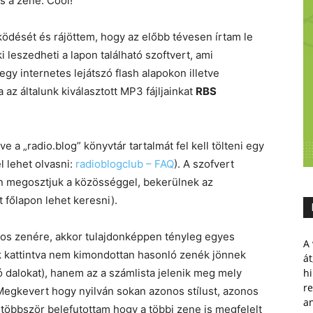
is a zene. Cool!
dését és rájöttem, hogy az előbb tévesen írtam le
 leszedheti a lapon található szoftvert, ami
egy internetes lejátszó flash alapokon illetve
a az általunk kiválasztott MP3 fájljainkat
RBS
ve a „radio.blog” könyvtár tartalmát fel kell tölteni egy
el lehet olvasni:
radioblogclub – FAQ
). A szofvert
pen megosztjuk a közösséggel, bekerülnek az
 főlapon lehet keresni).
yos zenére, akkor tulajdonképpen tényleg egyes
A 
juk kattintva nem kimondottan hasonló zenék jönnek
át
ó dalokat), hanem az a számlista jelenik meg mely
hi
r
 Megkevert hogy nyilván sokan azonos stílust, azonos
a
gtöbbször belefutottam hogy a többi zene is megfelelt