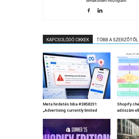
témakörben mozogtam.
KAPCSOLÓDÓ CIKKEK
TÖBB A SZERZŐTŐL
Meta hirdetés hiba #3858231:
Shopify che
„Advertising currently limited
adószám el