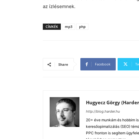
az ízlésemnek.
CÍMKÉK
mp3
php
Facebook
Tw
Share
Hugyecz Görgy (Harder
http://blog.harder.hu
20+ éve munkám és hobbim is a
keresőopimalizálás (SEO) tém
PPC fronton is segítem ügyfele