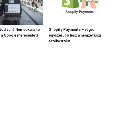
ltod van? Nemsokára te
Shopify Payments – végre
 a Google méréseidet!
egyszerűbb lesz a nemzetközi
értékesítés!