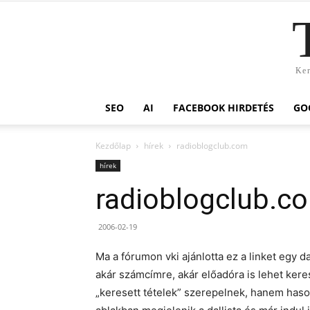
Ker
SEO
AI
FACEBOOK HIRDETÉS
GO
Kezdőlap
hírek
radioblogclub.com
hírek
radioblogclub.c
2006-02-19
Ma a fórumon vki ajánlotta ez a linket egy d
akár számcímre, akár előadóra is lehet keres
„keresett tételek” szerepelnek, hanem hasonl