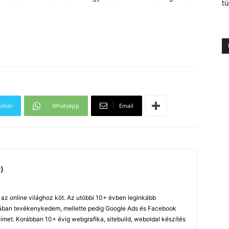
tü
itter
WhatsApp
Email
)
z online világhoz köt. Az utóbbi 10+ évben leginkább
ában tevékenykedem, mellette pedig Google Ads és Facebook
imet. Korábban 10+ évig webgrafika, sitebuild, weboldal készítés