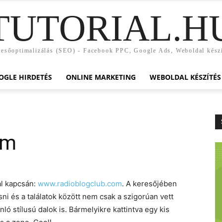
TUTORIAL.H
esőoptimalizálás (SEO) - Facebook PPC, Google Ads, Weboldal kész
OGLE HIRDETÉS
ONLINE MARKETING
WEBOLDAL KÉSZÍTÉS
om
al kapcsán:
www.radioblogclub.com
. A keresőjében
ni és a találatok között nem csak a szigorúan vett
ó stílusú dalok is. Bármelyikre kattintva egy kis