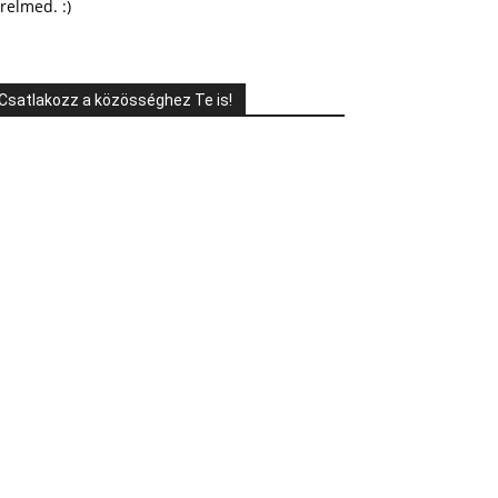
relmed. :)
Csatlakozz a közösséghez Te is!