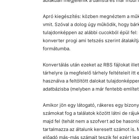
ablakban megjelenik a dallista és már indul 
Apró kiegészítés: közben megnéztem a műkö
vmit. Szóval a dolog úgy működik, hogy bárki
tulajdonképpen az alábbi cucokból épül fel: 
konverter progi ami tetszés szerint átalakítj
formátumba.
Konvertálás után ezeket az RBS fájlokat illet
tárhelyre (a megfelelő tárhely feltételeit itt 
használva a feltöltött dalokat tulajdonkép
adatbázisba (melyben a már fentebb említett
Amikor jön egy látogató, rákeres egy bizon
számokat fog a találatok között látni de rá
majd fel (tehát nem a szofvert ad be hasonl
tartalmazza az általunk keresett számot is.
előadó más-más számait teszik fel ezért le