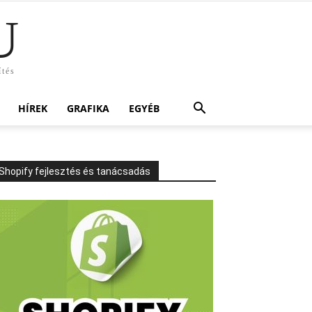
U
ítés
HÍREK
GRAFIKA
EGYÉB
Shopify fejlesztés és tanácsadás