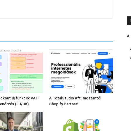
A 
ckout új funkció: VAT-
A TotalStudio Kft. mostantól
lenőrzés (EU/UK)
Shopify Partner!