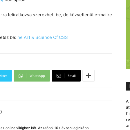
-ra feliratkozva szerezheti be, de közvetlenül e-mailre
hetsz be:
he Art & Science Of CSS
itter
WhatsApp
Email
A 
át
)
hi
r
a
z online világhoz köt. Az utóbbi 10+ évben leginkább