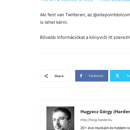
Aki fent van Twitteren, az @sitepointdotcom
is lehet kérni.
Bővebb információkat a könyvről itt szerez
Facebook
Tw
Share
Hugyecz Görgy (Harder
http://blog.harder.hu
20+ éve munkám és hobbim is a