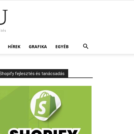
U
ítés
HÍREK
GRAFIKA
EGYÉB
Shopify fejlesztés és tanácsadás