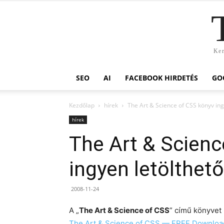
Ker
SEO
AI
FACEBOOK HIRDETÉS
GO
Kezdőlap
hírek
The Art & Science of CSS könyv ing
hírek
The Art & Scienc
ingyen letölthető
2008-11-24
A „
The Art & Science of CSS
” című könyvet 
The Art & Science of CSS — FREE Downloa