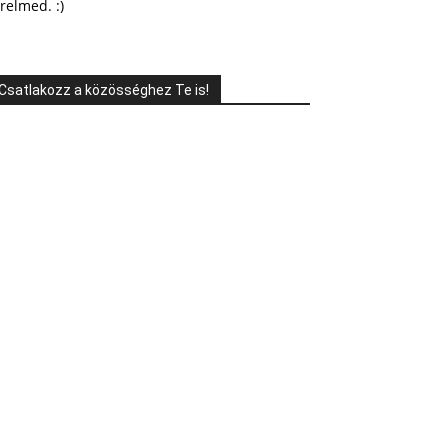
relmed. :)
Csatlakozz a közösséghez Te is!