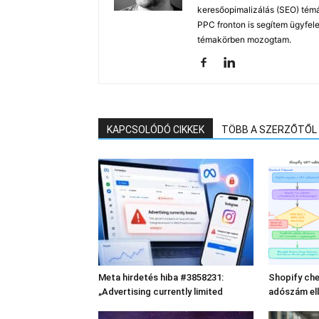
keresőopimalizálás (SEO) tém
PPC fronton is segítem ügyfele
témakörben mozogtam.
KAPCSOLÓDÓ CIKKEK
TÖBB A SZERZŐTŐL
Meta hirdetés hiba #3858231:
Shopify che
„Advertising currently limited
adószám el