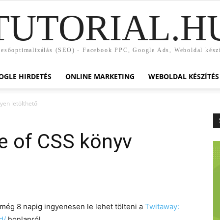
TUTORIAL.H
esőoptimalizálás (SEO) - Facebook PPC, Google Ads, Weboldal kész
OGLE HIRDETÉS
ONLINE MARKETING
WEBOLDAL KÉSZÍTÉS
yen letölthető
e of CSS könyv
még 8 napig ingyenesen le lehet tölteni a
Twitaway:
d/
honlapról.