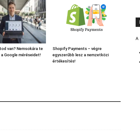
A 
ltod van? Nemsokára te
Shopify Payments – végre
 a Google méréseidet!
egyszerűbb lesz a nemzetközi
értékesítés!