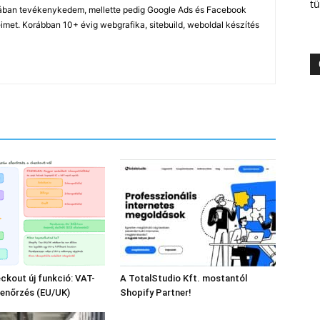
tü
ában tevékenykedem, mellette pedig Google Ads és Facebook
imet. Korábban 10+ évig webgrafika, sitebuild, weboldal készítés
ckout új funkció: VAT-
A TotalStudio Kft. mostantól
lenőrzés (EU/UK)
Shopify Partner!