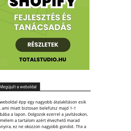
Megújult a weboldal
weboldal épp egy nagyobb átalakításon esik
, ami miatt biztosan belefutsz majd 1-1
bába a lapon. Dolgozok ezerrel a javításokon,
emélem a tartalom azért élvezhető marad
nnyira, ez ne okozzon nagyobb gondot. Thx a