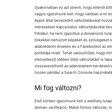
Gyakorlatban ez azt jelenti, hogy ellenőrzöt
vagyis igazolnunk kell, hogy valóban a mi t
Apple által bevezetett változtatásokat hozzá
mérésekkel kapcsolatos változtatásokat bev
Például, ha nem igazoltuk a domainünk tula
linkekkel behúzott képeket és szövegeket sem
adatvédelmi elveken és a Facebookot az elm
politikája miatt. Tehát valószínűbb, hogy m
elkövetkező időben több változtatást is tap
visszavezethető az adatvédelem kérdéskör
hiszen például a Search Console használatá
Mi fog változni?
Első körben igazolnunk kell a webhely tulaj
domain verifikáció. Másik fontos változás,