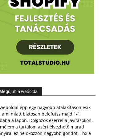
Megújult a weboldal
weboldal épp egy nagyobb átalakításon esik
, ami miatt biztosan belefutsz majd 1-1
bába a lapon. Dolgozok ezerrel a javításokon,
emélem a tartalom azért élvezhető marad
nnyira, ez ne okozzon nagyobb gondot. Thx a