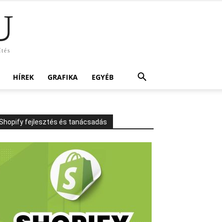
U
ítés
HÍREK
GRAFIKA
EGYÉB
Shopify fejlesztés és tanácsadás