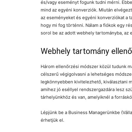
és/vagy eseményt fogunk tudni mérni. Ebbe
mind az egyéni konverziók. Miután elvégezt
az eseményeket és egyéni konverziókat a t
hogy mi fog történni. Nálam a fiókok egy ré
sorol be az adott webhely tartományba, az ed
Webhely tartomány ellenő
Három ellenőrzési módszer közül tudunk majd
célszerű végigolvasni a lehetséges módsze
legkönnyebben kivitelezhető, kiválasztani m
amihez jó eséllyel rendszergazdára lesz sz
tárhelyünkhöz és van, amelyiknél a forrásk
Lépjünk be a Business Managerünkbe (Válla
érhetjük el.