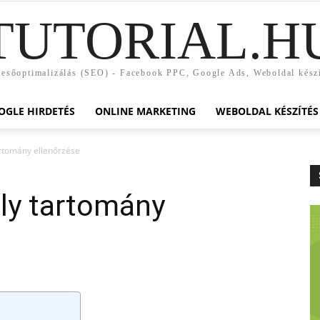
TUTORIAL.H
esőoptimalizálás (SEO) - Facebook PPC, Google Ads, Weboldal kész
OGLE HIRDETÉS
ONLINE MARKETING
WEBOLDAL KÉSZÍTÉS
rtomány ellenőrzése
ly tartomány