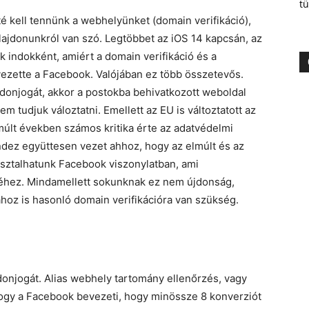
tü
té kell tennünk a webhelyünket (domain verifikáció),
ulajdonunkról van szó. Legtöbbet az iOS 14 kapcsán, az
k indokként, amiért a domain verifikáció és a
ezette a Facebook. Valójában ez több összetevős.
jdonjogát, akkor a postokba behivatkozott weboldal
 tudjuk váloztatni. Emellett az EU is változtatott az
últ években számos kritika érte az adatvédelmi
indez együttesen vezet ahhoz, hogy az elmúlt és az
asztalhatunk Facebook viszonylatban, ami
éhez. Mindamellett sokunknak ez nem újdonság,
hoz is hasonló domain verifikációra van szükség.
donjogát. Alias webhely tartomány ellenőrzés, vagy
 hogy a Facebook bevezeti, hogy minössze 8 konverziót