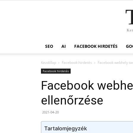
Ker
SEO
AI
FACEBOOK HIRDETÉS
GO
Kezdőlap
Facebook hirdetés
Facebook webhely ta
Facebook hirdetés
Facebook webhe
ellenőrzése
2021-04-20
Tartalomjegyzék