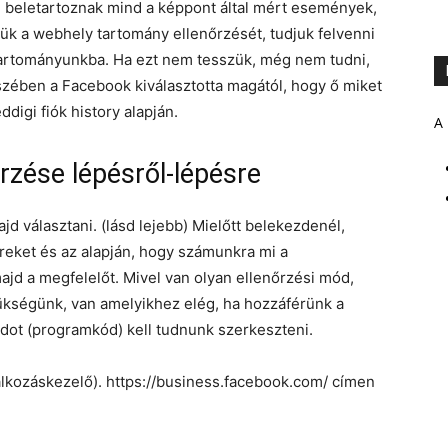
 beletartoznak mind a képpont által mért események,
ük a webhely tartomány ellenőrzését, tudjuk felvenni
artományunkba. Ha ezt nem tesszük, még nem tudni,
szében a Facebook kiválasztotta magától, hogy ő miket
digi fiók history alapján.
A 
rzése lépésről-lépésre
 választani. (lásd lejebb) Mielőtt belekezdenél,
reket és az alapján, hogy számunkra mi a
ajd a megfelelőt. Mivel van olyan ellenőrzési mód,
ükségünk, van amelyikhez elég, ha hozzáférünk a
ódot (programkód) kell tudnunk szerkeszteni.
lkozáskezelő). https://business.facebook.com/ címen