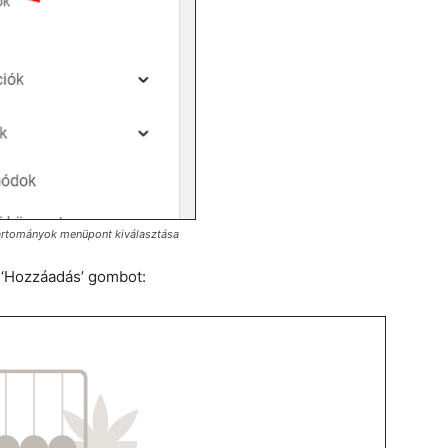
artományok menüpont kiválasztása
a ‘Hozzáadás’ gombot: