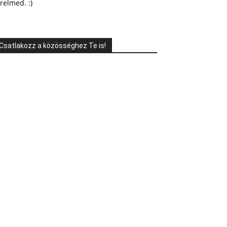
relmed. :)
Csatlakozz a közösséghez Te is!