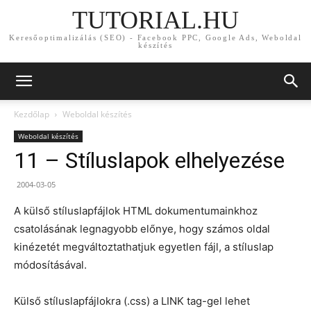
TUTORIAL.HU
Keresőoptimalizálás (SEO) - Facebook PPC, Google Ads, Weboldal
készítés
Kezdőlap
Weboldal készítés
Weboldal készítés
11 – Stíluslapok elhelyezése
2004-03-05
A külső stíluslapfájlok HTML dokumentumainkhoz
csatolásának legnagyobb előnye, hogy számos oldal
kinézetét megváltoztathatjuk egyetlen fájl, a stíluslap
módosításával.
Külső stíluslapfájlokra (.css) a LINK tag-gel lehet