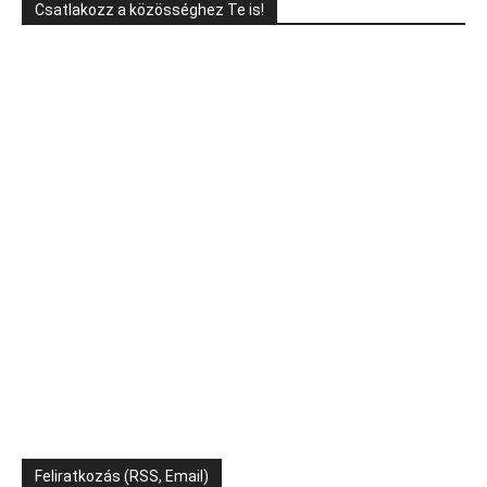
Csatlakozz a közösséghez Te is!
Feliratkozás (RSS, Email)