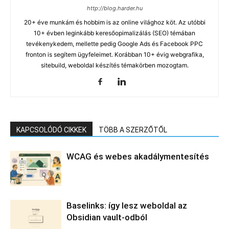
http://blog.harder.hu
20+ éve munkám és hobbim is az online világhoz köt. Az utóbbi
10+ évben leginkább keresőopimalizálás (SEO) témában
tevékenykedem, mellette pedig Google Ads és Facebook PPC
fronton is segítem ügyfeleimet. Korábban 10+ évig webgrafika,
sitebuild, weboldal készítés témakörben mozogtam.
KAPCSOLÓDÓ CIKKEK
TÖBB A SZERZŐTŐL
WCAG és webes akadálymentesítés
Baselinks: így lesz weboldal az
Obsidian vault-odból