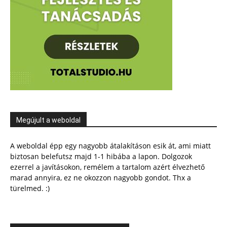
Megújult a weboldal
A weboldal épp egy nagyobb átalakításon esik át, ami miatt
biztosan belefutsz majd 1-1 hibába a lapon. Dolgozok
ezerrel a javításokon, remélem a tartalom azért élvezhető
marad annyira, ez ne okozzon nagyobb gondot. Thx a
türelmed. :)