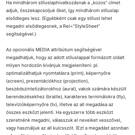
Ha mindhárom stíluslaphivatkozásnak a „kozos” címet
adjuk, összekapcsoljuk őket, így mindhárom stíluslap
elsődleges lesz. (Egyébként csak egy stílust lehet
megadni elsődlegesnek, a Rel=”StyleSheet”
segítségével.)
Az opcionális MEDIA attribútum segítségével
megadhatjuk, hogy az adott stíluslappal formázott oldalt
milyen hordozón kívánjuk megjeleníteni: pl.
optimalizálhatjuk nyomtatásra (print), képernyőre
(screen), prezentációkhoz (projection),
beszédszintetizátorokhoz (aural), vakok számára készült
berendezésekhez (braille), karakteres terminálokra (tty),
televízióképernyőre (tv), illetve az all megadása az
összes eszközt jelenti. Ha egyszerre több eszközt
szeretnénk megadni, válasszuk el neveiket vesszővel,
vagy használjuk az all kulcsszót. (Ezt a megadást azonban