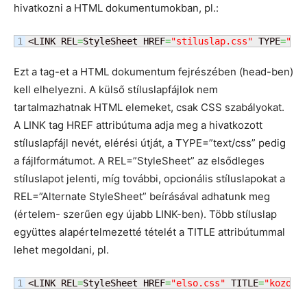
hivatkozni a HTML dokumentumokban, pl.:
<LINK REL
=
StyleSheet HREF
=
"stiluslap.css"
 TYPE
=
"te
Ezt a tag-et a HTML dokumentum fejrészében (head-ben)
kell elhelyezni. A külső stíluslapfájlok nem
tartalmazhatnak HTML elemeket, csak CSS szabályokat.
A LINK tag HREF attribútuma adja meg a hivatkozott
stíluslapfájl nevét, elérési útját, a TYPE=”text/css” pedig
a fájlformátumot. A REL=”StyleSheet” az elsődleges
stíluslapot jelenti, míg további, opcionális stíluslapokat a
REL=”Alternate StyleSheet” beírásával adhatunk meg
(értelem- szerűen egy újabb LINK-ben). Több stíluslap
együttes alapértelmezetté tételét a TITLE attribútummal
lehet megoldani, pl.
<LINK REL
=
StyleSheet HREF
=
"elso.css"
 TITLE
=
"kozos"