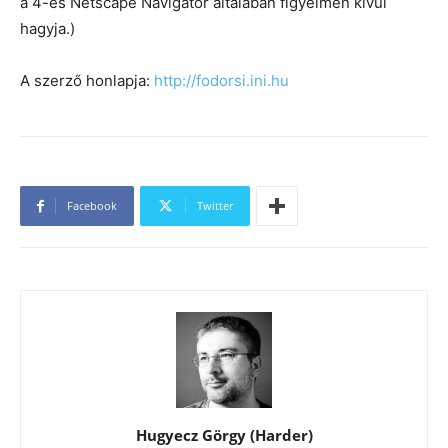
a 4-es Netscape Navigator általában figyelmen kívül
hagyja.)
A szerző honlapja:
http://fodorsi.ini.hu
Facebook
Twitter
Hugyecz Görgy (Harder)