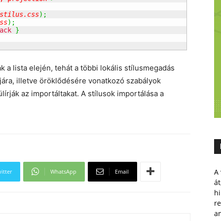
stilus.css
)
;
ss
)
;
ack
}
a lista elején, tehát a többi lokális stílusmegadás
iájára, illetve öröklődésére vonatkozó szabályok
lülírják az importáltakat. A stílusok importálása a
A 
itter
WhatsApp
Email
át
hi
r
a