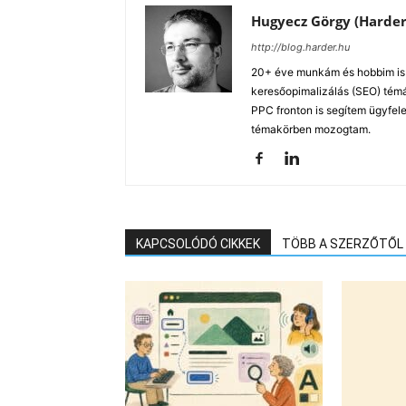
Hugyecz Görgy (Harder
http://blog.harder.hu
20+ éve munkám és hobbim is a
keresőopimalizálás (SEO) tém
PPC fronton is segítem ügyfele
témakörben mozogtam.
KAPCSOLÓDÓ CIKKEK
TÖBB A SZERZŐTŐL