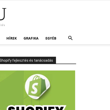
U
ítés
HÍREK
GRAFIKA
EGYÉB
Shopify fejlesztés és tanácsadás