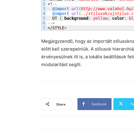
2

<!
--
3

@import
url
(
http://www.valahol.hu/
4

@import
url
(
../stilusok/ujstilus.c
5

  DT 
{
background
:
yellow
;
color
:
bl
6

--
>
</STYLE
>
Megjegyzendő, hogy az importált stílusoknak 
előtt kell szerepelniük. A stílusok hierarch
érvényesülnek itt is, a lokális beállítások fe
modularitást segíti.
Facebook
Tw
Share