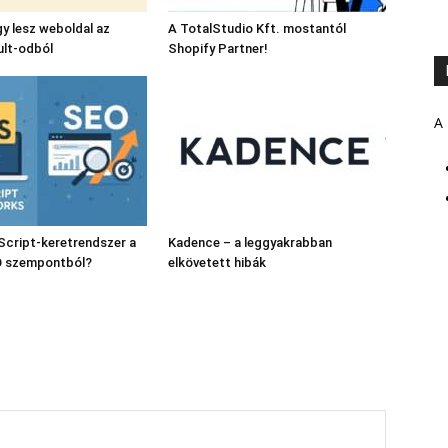
gy lesz weboldal az
A TotalStudio Kft. mostantól
ult-odból
Shopify Partner!
A 
Script-keretrendszer a
Kadence – a leggyakrabban
O szempontból?
elkövetett hibák