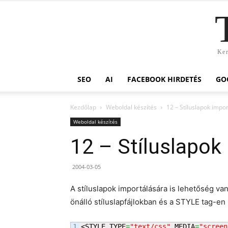
Ker
SEO
AI
FACEBOOK HIRDETÉS
GO
Kezdőlap
Weboldal készítés
12 – Stíluslapok impo
Weboldal készítés
12 – Stíluslapok
2004-03-05
A stíluslapok importálására is lehetőség v
önálló stíluslapfájlokban és a STYLE tag-en b
1

<STYLE TYPE
=
"text/css"
 MEDIA
=
"screen