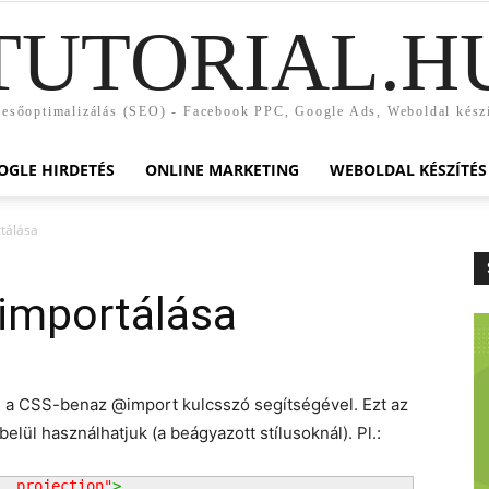
TUTORIAL.H
esőoptimalizálás (SEO) - Facebook PPC, Google Ads, Weboldal kész
OGLE HIRDETÉS
ONLINE MARKETING
WEBOLDAL KÉSZÍTÉS
rtálása
 importálása
an a CSS-benaz @import kulcsszó segítségével. Ezt az
elül használhatjuk (a beágyazott stílusoknál). Pl.:
, projection"
>