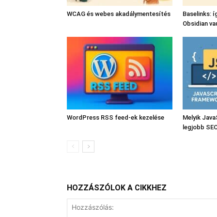
WCAG és webes akadálymentesítés
Baselinks: í
Obsidian va
WordPress RSS feed-ek kezelése
Melyik Java
legjobb SE
HOZZÁSZÓLOK A CIKKHEZ