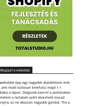
Megújult a weboldal
weboldal épp egy nagyobb átalakításon esik
, ami miatt biztosan belefutsz majd 1-1
bába a lapon. Dolgozok ezerrel a javításokon,
emélem a tartalom azért élvezhető marad
nnyira, ez ne okozzon nagyobb gondot. Thx a