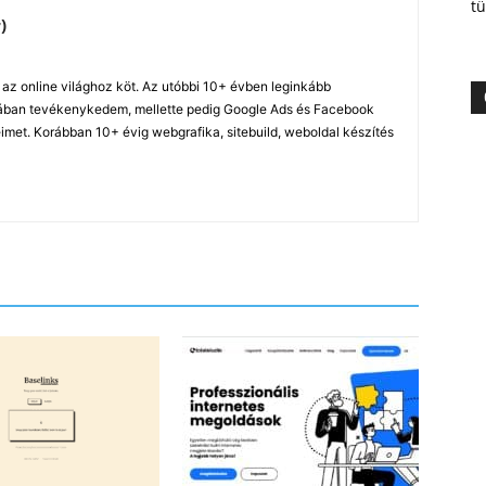
tü
)
z online világhoz köt. Az utóbbi 10+ évben leginkább
ában tevékenykedem, mellette pedig Google Ads és Facebook
imet. Korábban 10+ évig webgrafika, sitebuild, weboldal készítés