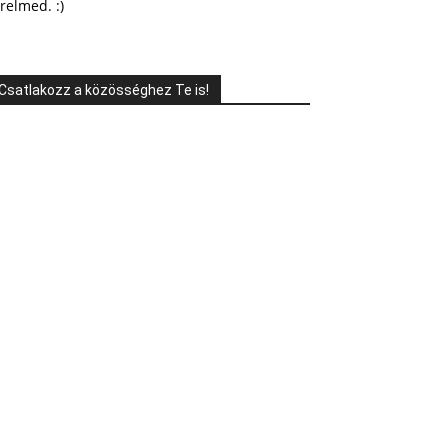
relmed. :)
Csatlakozz a közösséghez Te is!