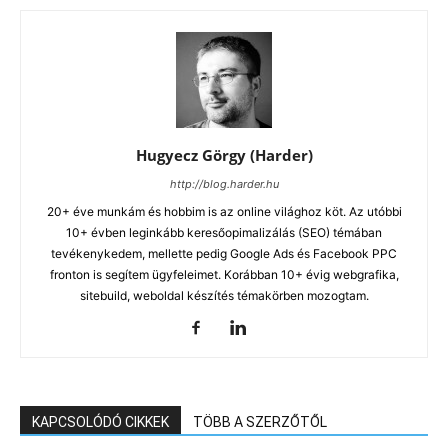
Hugyecz Görgy (Harder)
http://blog.harder.hu
20+ éve munkám és hobbim is az online világhoz köt. Az utóbbi
10+ évben leginkább keresőopimalizálás (SEO) témában
tevékenykedem, mellette pedig Google Ads és Facebook PPC
fronton is segítem ügyfeleimet. Korábban 10+ évig webgrafika,
sitebuild, weboldal készítés témakörben mozogtam.
KAPCSOLÓDÓ CIKKEK
TÖBB A SZERZŐTŐL