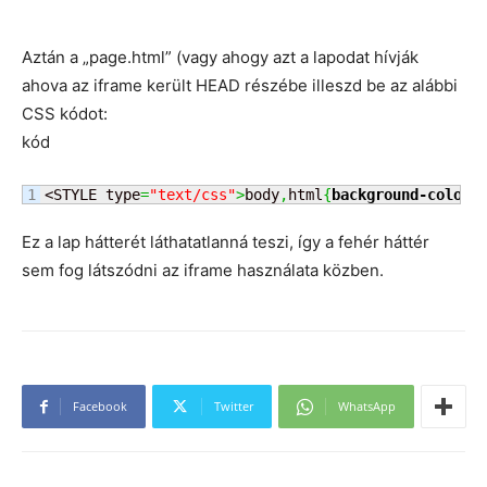
Aztán a „page.html” (vagy ahogy azt a lapodat hívják
ahova az iframe került HEAD részébe illeszd be az alábbi
CSS kódot:
kód
<STYLE type
=
"text/css"
>
body
,
html
{
background-color
:
Ez a lap hátterét láthatatlanná teszi, így a fehér háttér
sem fog látszódni az iframe használata közben.
Facebook
Twitter
WhatsApp