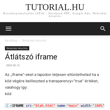
TUTORIAL.HU
Keresőoptimalizálás (SEO) - Facebook PPC, Google Ads, Weboldal
készítés
Kezdőlap
Weboldal készítés
Weboldal készítés
Átlátszó iframe
2004-09-16
Az „iframe”-eket a lapodon teljesen eltüntetheted ha a
kód végére beilleszted a transparency=”true” értéket,
valahogy így:
kód
<
IFRAME
src
=
"blah.html"
name
=
"main"
width
=
"100%"
h