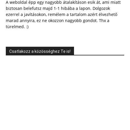
A weboldal épp egy nagyobb átalakításon esik át, ami miatt
biztosan belefutsz majd 1-1 hibába a lapon. Dolgozok
ezerrel a javításokon, remélem a tartalom azért élvezhető
marad annyira, ez ne okozzon nagyobb gondot. Thx a
türelmed. :)
Csatlakozz a közösséghez Te is!