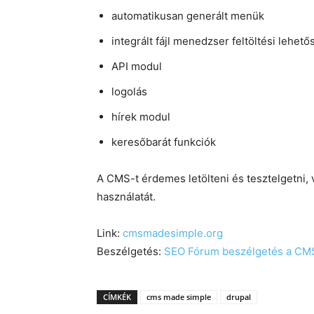
automatikusan generált menük
integrált fájl menedzser feltöltési lehet
API modul
logolás
hírek modul
keresőbarát funkciók
A CMS-t érdemes letölteni és tesztelgetni,
használatát.
Link:
cmsmadesimple.org
Beszélgetés:
SEO Fórum beszélgetés a CM
CÍMKÉK
cms made simple
drupal