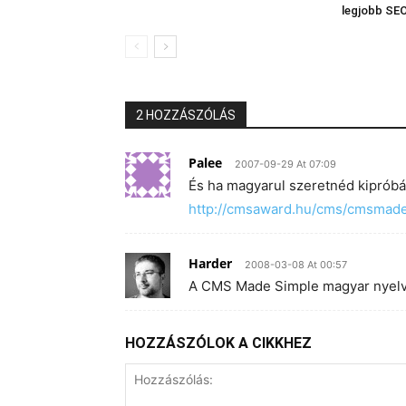
legjobb SE
2 HOZZÁSZÓLÁS
Palee
2007-09-29 At 07:09
És ha magyarul szeretnéd kipróbáln
http://cmsaward.hu/cms/cmsmad
Harder
2008-03-08 At 00:57
A CMS Made Simple magyar nyelv
HOZZÁSZÓLOK A CIKKHEZ