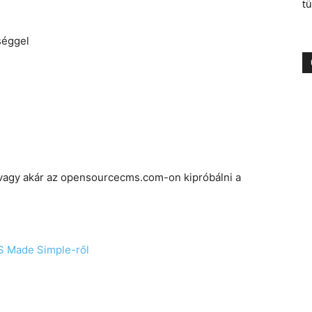
tü
őséggel
 vagy akár az opensourcecms.com-on kipróbálni a
S Made Simple-ről