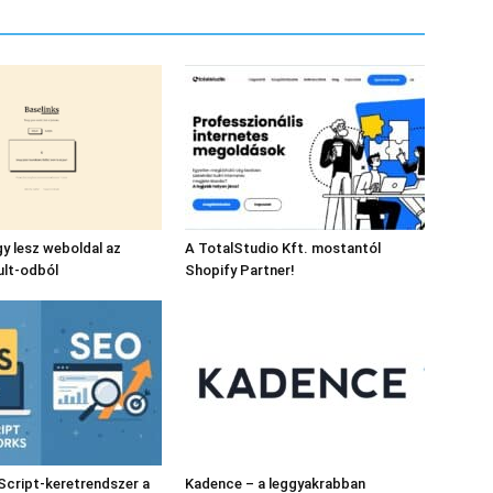
gy lesz weboldal az
A TotalStudio Kft. mostantól
ult-odból
Shopify Partner!
Script-keretrendszer a
Kadence – a leggyakrabban