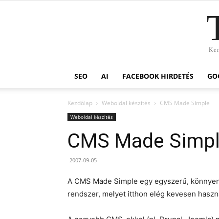
Ker
SEO
AI
FACEBOOK HIRDETÉS
GO
Kezdőlap
Weboldal készítés
CMS Made Simple
Weboldal készítés
CMS Made Simp
2007-09-05
A CMS Made Simple egy egyszerű, könnyen t
rendszer, melyet itthon elég kevesen haszn