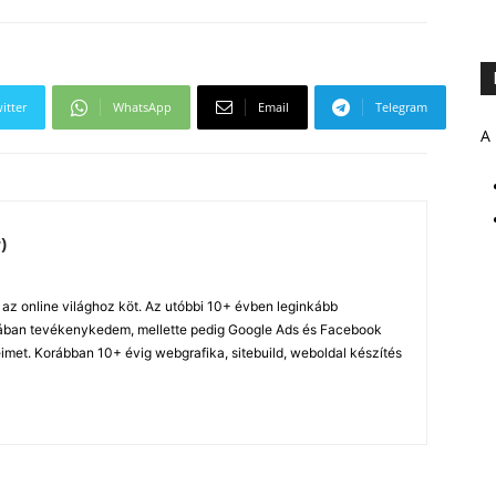
itter
WhatsApp
Email
Telegram
A 
)
z online világhoz köt. Az utóbbi 10+ évben leginkább
ában tevékenykedem, mellette pedig Google Ads és Facebook
imet. Korábban 10+ évig webgrafika, sitebuild, weboldal készítés