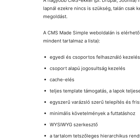
A nagyobb CMS-ekkel (pl. Drupal, Joomla) n
lapnál ezekre nincs is szükség, talán csak
megoldást.
A CMS Made Simple weboldalán is elérhető li
mindent tartalmaz a lista):
egyedi és csoportos felhasználó kezelés
csoport alapú jogosultság kezelés
cache-elés
teljes template támogatás, a lapok telje
egyszerű varázsló szerű telepítés és fris
minimális követelmények a futtatáshoz
WYSIWYG szerkesztő
a tartalom tetszőleges hierarchikus ren