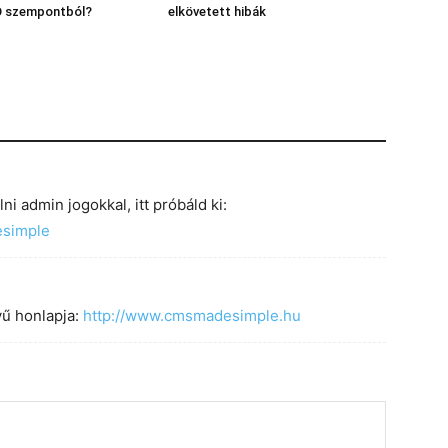
O szempontból?
elkövetett hibák
i admin jogokkal, itt próbáld ki:
esimple
ű honlapja:
http://www.cmsmadesimple.hu