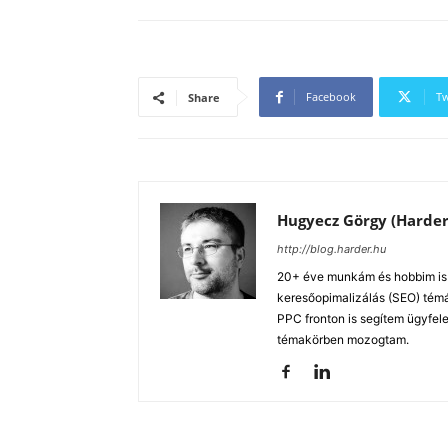
Facebook
Tw
Share
Hugyecz Görgy (Harder
http://blog.harder.hu
20+ éve munkám és hobbim is a
keresőopimalizálás (SEO) tém
PPC fronton is segítem ügyfele
témakörben mozogtam.