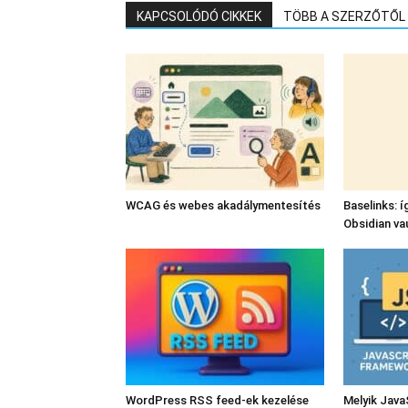
KAPCSOLÓDÓ CIKKEK
TÖBB A SZERZŐTŐL
WCAG és webes akadálymentesítés
Baselinks: í
Obsidian va
WordPress RSS feed-ek kezelése
Melyik Java