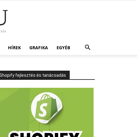
U
ítés
HÍREK
GRAFIKA
EGYÉB
Shopify fejlesztés és tanácsadás