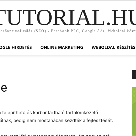
TUTORIAL.H
esőoptimalizálás (SEO) - Facebook PPC, Google Ads, Weboldal kész
OGLE HIRDETÉS
ONLINE MARKETING
WEBOLDAL KÉSZÍTÉS
le
elepíthető és karbantartható tartalomkezelő
álnak, pedig nem mostanában kezdték a fejlesztését.