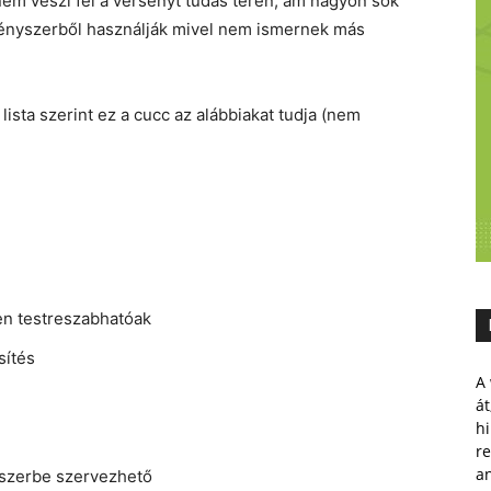
em veszi fel a versenyt tudás terén, ám nagyon sok
 kényszerből használják mivel nem ismernek más
sta szerint ez a cucc az alábbiakat tudja (nem
sen testreszabhatóak
sítés
A 
át
hi
r
a
dszerbe szervezhető