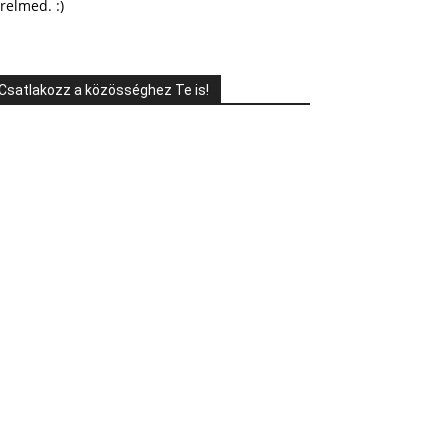
relmed. :)
Csatlakozz a közösséghez Te is!