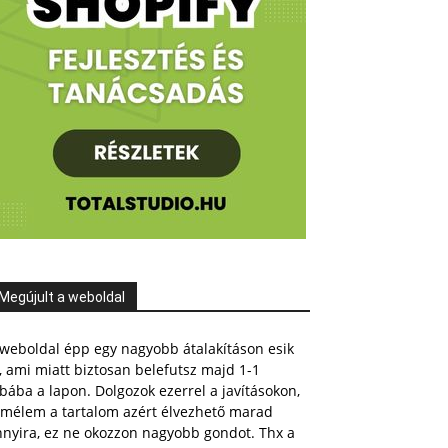
Megújult a weboldal
weboldal épp egy nagyobb átalakításon esik
, ami miatt biztosan belefutsz majd 1-1
bába a lapon. Dolgozok ezerrel a javításokon,
emélem a tartalom azért élvezhető marad
nnyira, ez ne okozzon nagyobb gondot. Thx a